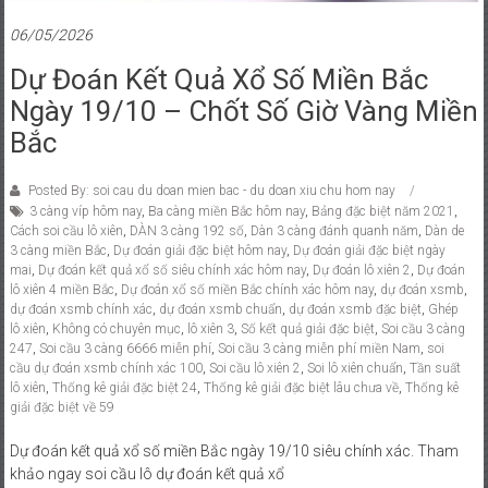
06/05/2026
Dự Đoán Kết Quả Xổ Số Miền Bắc
Ngày 19/10 – Chốt Số Giờ Vàng Miền
Bắc
Posted By: soi cau du doan mien bac - du doan xiu chu hom nay
3 càng víp hôm nay
,
Ba càng miền Bắc hôm nay
,
Bảng đặc biệt năm 2021
,
Cách soi cầu lô xiên
,
DÀN 3 càng 192 số
,
Dàn 3 càng đánh quanh năm
,
Dàn de
3 càng miền Bắc
,
Dự đoán giải đặc biệt hôm nay
,
Dự đoán giải đặc biệt ngày
mai
,
Dự đoán kết quả xổ số siêu chính xác hôm nay
,
Dự đoán lô xiên 2
,
Dự đoán
lô xiên 4 miền Bắc
,
Dự đoán xổ số miền Bắc chính xác hôm nay
,
dự đoán xsmb
,
dự đoán xsmb chính xác
,
dự đoán xsmb chuẩn
,
dự đoán xsmb đặc biệt
,
Ghép
lô xiên
,
Không có chuyên mục
,
lô xiên 3
,
Số kết quả giải đặc biệt
,
Soi cầu 3 càng
247
,
Soi cầu 3 càng 6666 miễn phí
,
Soi cầu 3 càng miễn phí miền Nam
,
soi
cầu dự đoán xsmb chính xác 100
,
Soi cầu lô xiên 2
,
Soi lô xiên chuẩn
,
Tần suất
lô xiên
,
Thống kê giải đặc biệt 24
,
Thống kê giải đặc biệt lâu chưa về
,
Thống kê
giải đặc biệt về 59
Dự đoán kết quả xổ số miền Bắc ngày 19/10 siêu chính xác. Tham
khảo ngay soi cầu lô dự đoán kết quả xổ