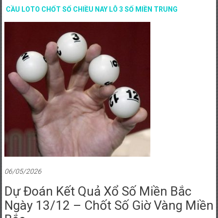
CẦU LOTO CHỐT SỐ CHIỀU NAY LÔ 3 SỐ MIỀN TRUNG
06/05/2026
Dự Đoán Kết Quả Xổ Số Miền Bắc
Ngày 13/12 – Chốt Số Giờ Vàng Miền