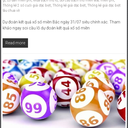
gì
,
Lô dàn miễn phí
,
Mua bạch thủ lô
,
Soi cầu bạch thủ miền Bắc miễn phí
,
Thống kê 2 số cuối giải đặc biệt
,
Thống kê giải đặc biệt
,
Thống kê giải đặc biệt
lâu chưa về
Dự đoán kết quả xổ số miền Bắc ngày 31/07 siêu chính xác. Tham
khảo ngay soi cầu lô dự đoán kết quả xổ số miền
Read more