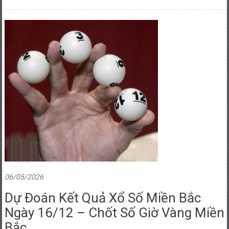
06/05/2026
Dự Đoán Kết Quả Xổ Số Miền Bắc
Ngày 16/12 – Chốt Số Giờ Vàng Miền
Bắc