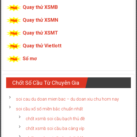
Quay thử XSMB
Quay thử XSMN
Quay thử XSMT
Quay thử Vietlott
Sổ mơ
Chốt Số Cầu Từ Chuyên Gia
soi cau du doan mien bac – du doan xiu chu hom nay
soi cầu xổ số miền bắc chuẩn nhất
chốt xsmb soi cầu bạch thủ đề
chốt xsmb soi cầu ba càng víp