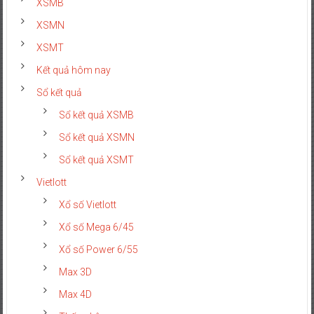
XSMB
XSMN
XSMT
Kết quả hôm nay
Sổ kết quả
Sổ kết quả XSMB
Sổ kết quả XSMN
Sổ kết quả XSMT
Vietlott
Xổ số Vietlott
Xổ số Mega 6/45
Xổ số Power 6/55
Max 3D
Max 4D