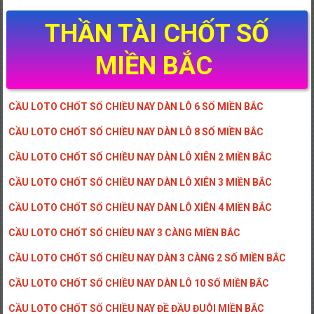
THẦN TÀI CHỐT SỐ
MIỀN BẮC
CẦU LOTO CHỐT SỐ CHIỀU NAY DÀN LÔ 6 SỐ MIỀN BẮC
CẦU LOTO CHỐT SỐ CHIỀU NAY DÀN LÔ 8 SỐ MIỀN BẮC
CẦU LOTO CHỐT SỐ CHIỀU NAY DÀN LÔ XIÊN 2 MIỀN BẮC
CẦU LOTO CHỐT SỐ CHIỀU NAY DÀN LÔ XIÊN 3 MIỀN BẮC
CẦU LOTO CHỐT SỐ CHIỀU NAY DÀN LÔ XIÊN 4 MIỀN BẮC
CẦU LOTO CHỐT SỐ CHIỀU NAY 3 CÀNG MIỀN BẮC
CẦU LOTO CHỐT SỐ CHIỀU NAY DÀN 3 CÀNG 2 SỐ MIỀN BẮC
CẦU LOTO CHỐT SỐ CHIỀU NAY DÀN LÔ 10 SỐ MIỀN BẮC
CẦU LOTO CHỐT SỐ CHIỀU NAY ĐỀ ĐẦU ĐUÔI MIỀN BẮC