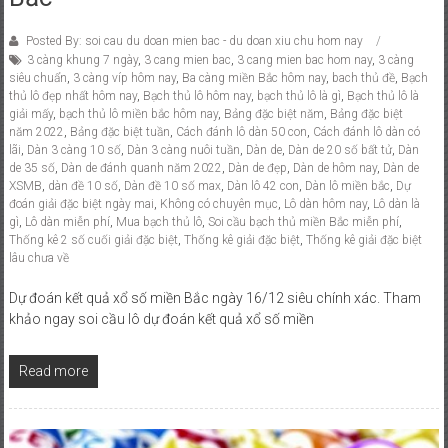
Posted By: soi cau du doan mien bac - du doan xiu chu hom nay
3 càng khung 7 ngày
,
3 cang mien bac
,
3 cang mien bac hom nay
,
3 càng
siêu chuẩn
,
3 càng víp hôm nay
,
Ba càng miền Bắc hôm nay
,
bach thủ đề
,
Bạch
thủ lô đẹp nhất hôm nay
,
Bạch thủ lô hôm nay
,
bạch thủ lô là gì
,
Bạch thủ lô là
giải mấy
,
bạch thủ lô miền bắc hôm nay
,
Bảng đặc biệt năm
,
Bảng đặc biệt
năm 2022
,
Bảng đặc biệt tuần
,
Cách đánh lô dàn 50 con
,
Cách đánh lô dàn có
lãi
,
Dàn 3 càng 10 số
,
Dàn 3 càng nuôi tuần
,
Dàn de
,
Dàn de 20 số bất tử
,
Dàn
de 35 số
,
Dàn de đánh quanh năm 2022
,
Dàn de đẹp
,
Dàn de hôm nay
,
Dàn de
XSMB
,
dàn đề 10 số
,
Dàn đề 10 số max
,
Dàn lô 42 con
,
Dàn lô miền bắc
,
Dự
đoán giải đặc biệt ngày mai
,
Không có chuyên mục
,
Lô dàn hôm nay
,
Lô dàn là
gì
,
Lô dàn miễn phí
,
Mua bạch thủ lô
,
Soi cầu bạch thủ miền Bắc miễn phí
,
Thống kê 2 số cuối giải đặc biệt
,
Thống kê giải đặc biệt
,
Thống kê giải đặc biệt
lâu chưa về
Dự đoán kết quả xổ số miền Bắc ngày 16/12 siêu chính xác. Tham
khảo ngay soi cầu lô dự đoán kết quả xổ số miền
Read more