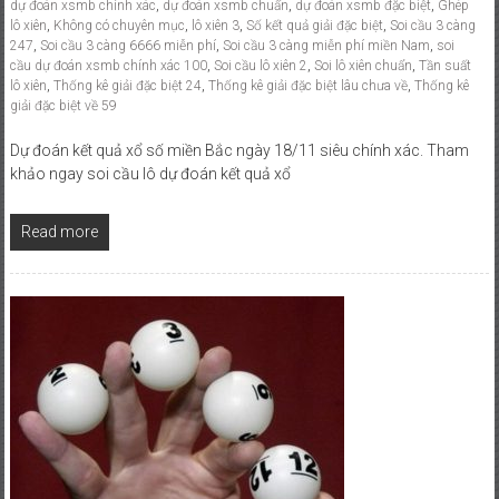
dự đoán xsmb chính xác
,
dự đoán xsmb chuẩn
,
dự đoán xsmb đặc biệt
,
Ghép
lô xiên
,
Không có chuyên mục
,
lô xiên 3
,
Số kết quả giải đặc biệt
,
Soi cầu 3 càng
247
,
Soi cầu 3 càng 6666 miễn phí
,
Soi cầu 3 càng miễn phí miền Nam
,
soi
cầu dự đoán xsmb chính xác 100
,
Soi cầu lô xiên 2
,
Soi lô xiên chuẩn
,
Tần suất
lô xiên
,
Thống kê giải đặc biệt 24
,
Thống kê giải đặc biệt lâu chưa về
,
Thống kê
giải đặc biệt về 59
Dự đoán kết quả xổ số miền Bắc ngày 18/11 siêu chính xác. Tham
khảo ngay soi cầu lô dự đoán kết quả xổ
Read more