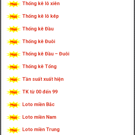
Thống kê lô xiên
Thống kê lô kép
Thống kê Đầu
Thống kê Đuôi
Thống kê Đầu – Đuôi
Thống kê Tổng
Tần suất xuất hiện
TK từ 00 đến 99
Loto miền Bắc
Loto miền Nam
Loto miền Trung