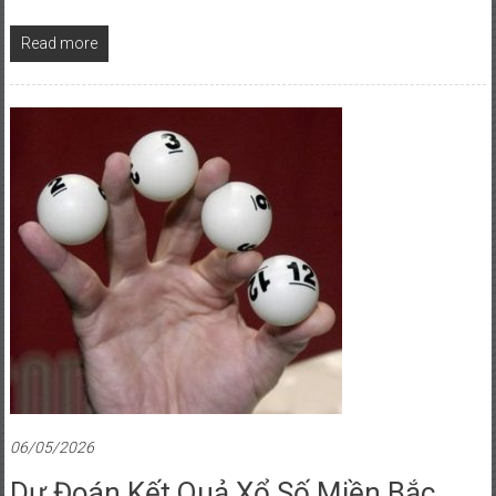
Read more
06/05/2026
Dự Đoán Kết Quả Xổ Số Miền Bắc