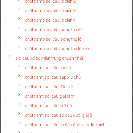
chốt xsmb soi cầu lô xiên 2
chốt xsmb soi cầu lô xiên 3
chốt xsmb soi cầu lô xiên 4
chốt xsmb soi cầu song thủ đề
chốt xsmb soi cầu song thủ lô
chốt xsmb soi cầu song thủ lô kép
soi cầu xổ số miền trung chuẩn nhất
chốt xsmt soi cầu bao lô
chốt xsmt soi cầu cặp xíu chủ
chốt xsmt soi cầu đặc biệt
chốt xsmt soi cầu giải tám
chốt xsmt soi cầu lô 3 số
chốt xsmt soi cầu sớ đầu đuôi giải 8
chốt xsmt soi cầu sớ đầu đuôi giải đặc biệt