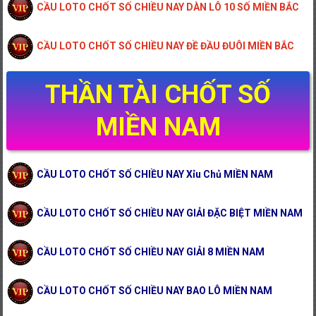
CẦU LOTO CHỐT SỐ CHIỀU NAY DÀN LÔ 10 SỐ MIỀN BẮC
CẦU LOTO CHỐT SỐ CHIỀU NAY ĐỀ ĐẦU ĐUÔI MIỀN BẮC
THẦN TÀI CHỐT SỐ
MIỀN NAM
CẦU LOTO CHỐT SỐ CHIỀU NAY Xỉu Chủ MIỀN NAM
CẦU LOTO CHỐT SỐ CHIỀU NAY GIẢI ĐẶC BIỆT MIỀN NAM
CẦU LOTO CHỐT SỐ CHIỀU NAY GIẢI 8 MIỀN NAM
CẦU LOTO CHỐT SỐ CHIỀU NAY BAO LÔ MIỀN NAM