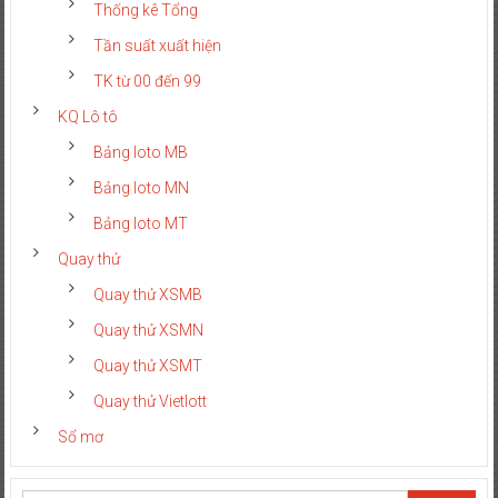
Thống kê Tổng
Tần suất xuất hiện
TK từ 00 đến 99
KQ Lô tô
Bảng loto MB
Bảng loto MN
Bảng loto MT
Quay thử
Quay thử XSMB
Quay thử XSMN
Quay thử XSMT
Quay thử Vietlott
Sổ mơ