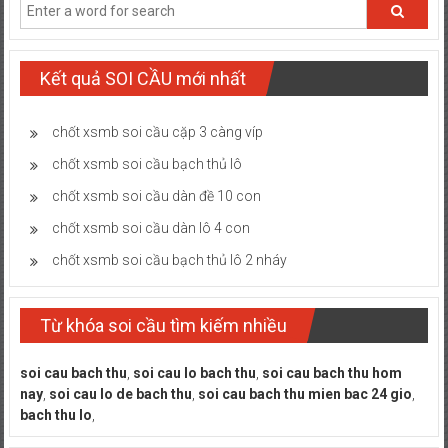
Kết quả SOI CẦU mới nhất
chốt xsmb soi cầu cặp 3 càng víp
chốt xsmb soi cầu bạch thủ lô
chốt xsmb soi cầu dàn đề 10 con
chốt xsmb soi cầu dàn lô 4 con
chốt xsmb soi cầu bạch thủ lô 2 nháy
Từ khóa soi cầu tìm kiếm nhiều
soi cau bach thu
,
soi cau lo bach thu
,
soi cau bach thu hom
nay
,
soi cau lo de bach thu
,
soi cau bach thu mien bac 24 gio
,
bach thu lo
,