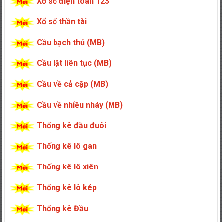
Xổ số điện toán 123
Xổ số thần tài
Cầu bạch thủ (MB)
Cầu lật liên tục (MB)
Cầu về cả cặp (MB)
Cầu về nhiều nháy (MB)
Thống kê đầu đuôi
Thống kê lô gan
Thống kê lô xiên
Thống kê lô kép
Thống kê Đầu