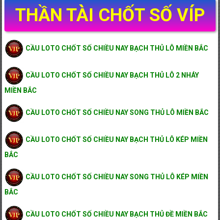
THẦN TÀI CHỐT SỐ VÍP
CẦU LOTO CHỐT SỐ CHIỀU NAY BẠCH THỦ LÔ MIỀN BẮC
CẦU LOTO CHỐT SỐ CHIỀU NAY BẠCH THỦ LÔ 2 NHÁY
MIỀN BẮC
CẦU LOTO CHỐT SỐ CHIỀU NAY SONG THỦ LÔ MIỀN BẮC
CẦU LOTO CHỐT SỐ CHIỀU NAY BẠCH THỦ LÔ KÉP MIỀN
BẮC
CẦU LOTO CHỐT SỐ CHIỀU NAY SONG THỦ LÔ KÉP MIỀN
BẮC
CẦU LOTO CHỐT SỐ CHIỀU NAY BẠCH THỦ ĐỀ MIỀN BẮC