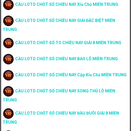
CẦU LOTO CHỐT SỐ CHIỀU NAY Xỉu Chủ MIỀN TRUNG
CẦU LOTO CHỐT SỐ CHIỀU NAY GIẢI ĐẶC BIỆT MIỀN
TRUNG
CẦU LOTO CHỐT SỐ TO CHIỀU NAY GIẢI 8 MIỀN TRUNG
CẦU LOTO CHỐT SỐ CHIỀU NAY BAO LÔ MIỀN TRUNG
CẦU LOTO CHỐT SỐ CHIỀU NAY Cặp Xỉu Chủ MIỀN TRUNG
CẦU LOTO CHỐT SỐ CHIỀU NAY SONG THỦ LÔ MIỀN
TRUNG
CẦU LOTO CHỐT SỐ CHIỀU NAY ĐẦU ĐUÔI GIẢI 8 MIỀN
TRUNG