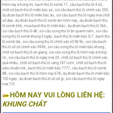
hôm nay a trúng rồi , bạch thủ lô xsmb 17 , cầu bạch thủ lô 4 số ,
chốt số bạch thủ lô miền bắc ya , soi cầu bạch thủ lô chính xác 200 ,
dự đoán bạch thủ lô miền bắc âu , soi cầu bạch thủ lô ngày mai chốt
số đẹp , dự đoán bạch thủ lô xsmb âm hôm nay , dự đoán bạch thủ
lô xsmb 666 , mua bạch thủ lô miền bắc , dự đoán bạch thủ lô 366 ,
soi cầu bạch thủ lô đề , soi cầu song thủ lô ăn quanh năm , soi cầu
song thủ lô xsmb khung 3 ngày , bạch thủ lô miền bắc 5/7 , bạch thủ
lô xsmb lắk , soi cầu song thủ lô chính xác e2 80 8c , soi cầu bạch
thủ lô xổ số chính xác 9999 , soi cầu song thủ lô miền bắc khung ,
chốt số bạch thủ lô an giang , soi cầu song thủ lô hôm nay a trúng
rồi , soi cầu bạch thủ lô ngày mai 20 , chốt số bạch thủ lô chính xác
quá nhiều , chốt số bạch thủ lô vàng 247 com , chốt số bạch thủ lô
siêu chuẩn mb , bạch thủ lô miền bắc 7777 , cầu bạch thủ lô xsmb
88 , soi cầu bạch thủ lô hôm nay 678 , dự đoán bạch thủ lô miền bắc
100 ngày , dự đoán bạch thủ lô xổ số gì , soi cầu bạch thủ lô ngày
mai 7/5
HÔM NAY VUI LÒNG LIÊN HỆ:
KHUNG CHÁT