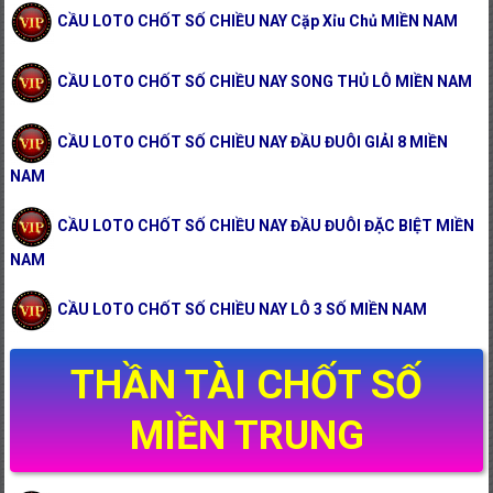
CẦU LOTO CHỐT SỐ CHIỀU NAY Cặp Xỉu Chủ MIỀN NAM
CẦU LOTO CHỐT SỐ CHIỀU NAY SONG THỦ LÔ MIỀN NAM
CẦU LOTO CHỐT SỐ CHIỀU NAY ĐẦU ĐUÔI GIẢI 8 MIỀN
NAM
CẦU LOTO CHỐT SỐ CHIỀU NAY ĐẦU ĐUÔI ĐẶC BIỆT MIỀN
NAM
CẦU LOTO CHỐT SỐ CHIỀU NAY LÔ 3 SỐ MIỀN NAM
THẦN TÀI CHỐT SỐ
MIỀN TRUNG