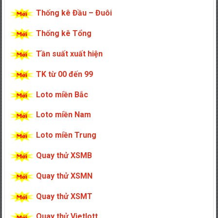
Thống kê Đầu – Đuôi
Thống kê Tổng
Tần suất xuất hiện
TK từ 00 đến 99
Loto miền Bắc
Loto miền Nam
Loto miền Trung
Quay thử XSMB
Quay thử XSMN
Quay thử XSMT
Quay thử Vietlott