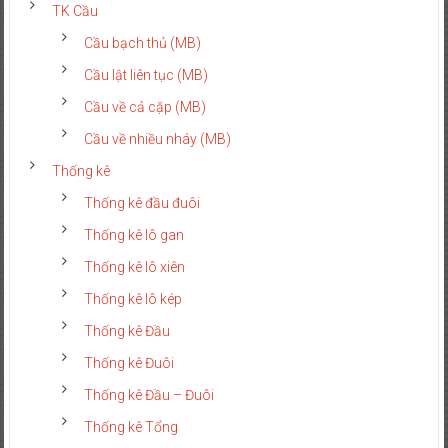
TK Cầu
Cầu bạch thủ (MB)
Cầu lật liên tục (MB)
Cầu về cả cặp (MB)
Cầu về nhiều nháy (MB)
Thống kê
Thống kê đầu đuôi
Thống kê lô gan
Thống kê lô xiên
Thống kê lô kép
Thống kê Đầu
Thống kê Đuôi
Thống kê Đầu – Đuôi
Thống kê Tổng