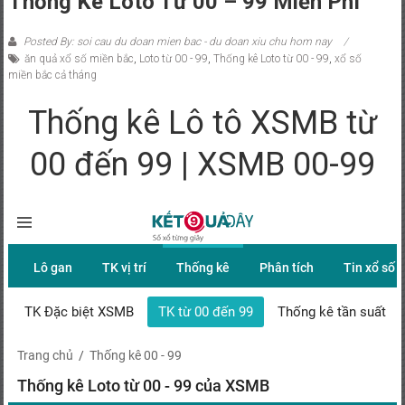
Thống Kê Loto Từ 00 – 99 Miễn Phí
Posted By: soi cau du doan mien bac - du doan xiu chu hom nay
ăn quả xổ số miền bắc
,
Loto từ 00 - 99
,
Thống kê Loto từ 00 - 99
,
xổ số
miền bắc cả tháng
Thống kê Lô tô XSMB từ
00 đến 99 | XSMB 00-99