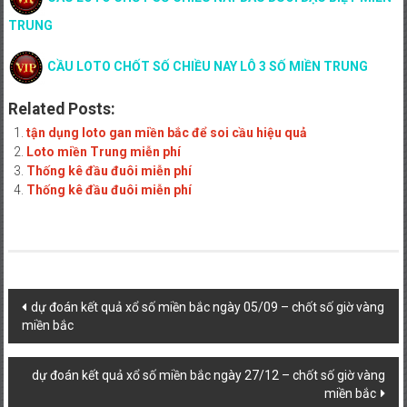
TRUNG
CẦU LOTO CHỐT SỐ CHIỀU NAY LÔ 3 SỐ MIỀN TRUNG
Related Posts:
tận dụng loto gan miền bắc để soi cầu hiệu quả
Loto miền Trung miễn phí
Thống kê đầu đuôi miễn phí
Thống kê đầu đuôi miễn phí
Post
dự đoán kết quả xổ số miền bắc ngày 05/09 – chốt số giờ vàng
miền bắc
navigation
dự đoán kết quả xổ số miền bắc ngày 27/12 – chốt số giờ vàng
miền bắc