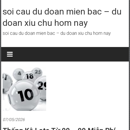
Skip
to
soi cau du doan mien bac – du
content
doan xiu chu hom nay
soi cau du doan mien bac – du doan xiu chu hom nay
07/05/2026