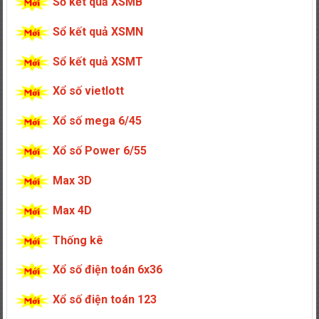
Sổ kết quả XSMB
Sổ kết quả XSMN
Sổ kết quả XSMT
Xổ số vietlott
Xổ số mega 6/45
Xổ số Power 6/55
Max 3D
Max 4D
Thống kê
Xổ số điện toán 6x36
Xổ số điện toán 123