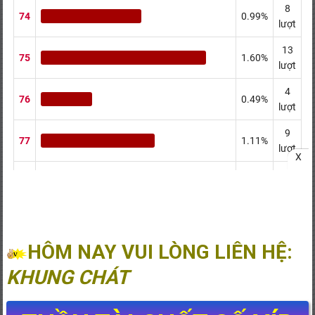
HÔM NAY VUI LÒNG LIÊN HỆ:
KHUNG CHÁT