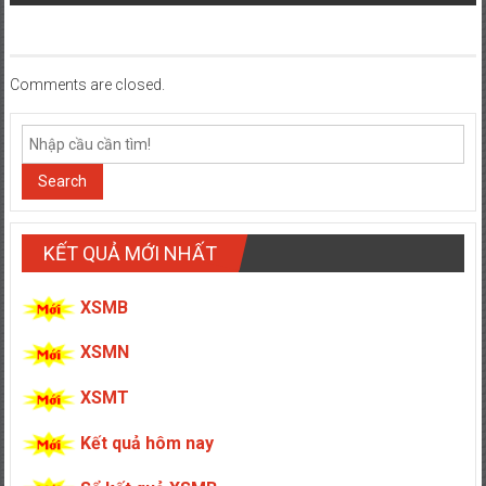
Comments are closed.
Search
KẾT QUẢ MỚI NHẤT
XSMB
XSMN
XSMT
Kết quả hôm nay