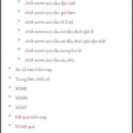
chốt xsmn soi cầu đặc biệt
chốt xsmn soi cầu giải tám
chốt xsmn soi cầu lô 3 số
chốt xsmn soi cầu sớ đầu đuôi giải 8
chốt xsmn soi cầu sớ đầu đuôi giải đặc biệt
chốt xsmn soi cầu song thủ lô
chốt xsmn soi cầu xíu chủ
Ăn số nào hôm nay
Trung tâm chốt số
XSMB
XSMN
XSMT
Kết quả hôm nay
Sổ kết quả