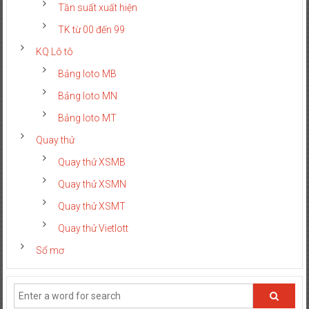
Tần suất xuất hiện
TK từ 00 đến 99
KQ Lô tô
Bảng loto MB
Bảng loto MN
Bảng loto MT
Quay thử
Quay thử XSMB
Quay thử XSMN
Quay thử XSMT
Quay thử Vietlott
Sổ mơ