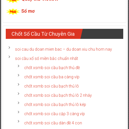
Sổ mơ
Chốt Số Cầu Từ Chuyên Gia
soi cau du doan mien bac – du doan xiu chu hom nay
soi cầu xổ số miền bắc chuẩn nhất
chốt xsmb soi cầu bạch thủ đề
chốt xsmb soi cầu ba càng víp
chốt xsmb soi cầu bạch thủ lô
chốt xsmb soi cầu bạch thủ lô 2 nháy
chốt xsmb soi cầu bạch thủ lô kép
chốt xsmb soi cầu cặp 3 càng víp
chốt xsmb soi cầu dàn đề 4 con