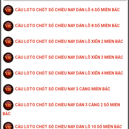
CẦU LOTO CHỐT SỐ CHIỀU NAY DÀN LÔ 6 SỐ MIỀN BẮC
CẦU LOTO CHỐT SỐ CHIỀU NAY DÀN LÔ 8 SỐ MIỀN BẮC
CẦU LOTO CHỐT SỐ CHIỀU NAY DÀN LÔ XIÊN 2 MIỀN BẮC
CẦU LOTO CHỐT SỐ CHIỀU NAY DÀN LÔ XIÊN 3 MIỀN BẮC
CẦU LOTO CHỐT SỐ CHIỀU NAY DÀN LÔ XIÊN 4 MIỀN BẮC
CẦU LOTO CHỐT SỐ CHIỀU NAY 3 CÀNG MIỀN BẮC
CẦU LOTO CHỐT SỐ CHIỀU NAY DÀN 3 CÀNG 2 SỐ MIỀN
BẮC
CẦU LOTO CHỐT SỐ CHIỀU NAY DÀN LÔ 10 SỐ MIỀN BẮC