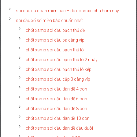
soi cau du doan mien bac – du doan xiu chu hom nay
soi cầu xổ số miền bắc chuẩn nhất
chốt xsmb soi cầu bạch thủ đề
chốt xsmb soi cầu ba càng víp
chốt xsmb soi cầu bạch thủ lô
chốt xsmb soi cầu bạch thủ lô 2 nháy
chốt xsmb soi cầu bạch thủ lô kép
chốt xsmb soi cầu cặp 3 càng víp
chốt xsmb soi cầu dàn đề 4 con
chốt xsmb soi cầu dàn đề 6 con
chốt xsmb soi cầu dàn đề 8 con
chốt xsmb soi cầu dàn đề 10 con
chốt xsmb soi cầu dàn đề đầu đuôi