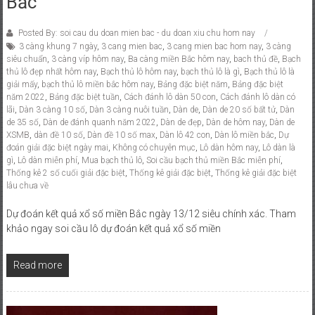
Bắc
Posted By: soi cau du doan mien bac - du doan xiu chu hom nay
3 càng khung 7 ngày
,
3 cang mien bac
,
3 cang mien bac hom nay
,
3 càng
siêu chuẩn
,
3 càng víp hôm nay
,
Ba càng miền Bắc hôm nay
,
bach thủ đề
,
Bạch
thủ lô đẹp nhất hôm nay
,
Bạch thủ lô hôm nay
,
bạch thủ lô là gì
,
Bạch thủ lô là
giải mấy
,
bạch thủ lô miền bắc hôm nay
,
Bảng đặc biệt năm
,
Bảng đặc biệt
năm 2022
,
Bảng đặc biệt tuần
,
Cách đánh lô dàn 50 con
,
Cách đánh lô dàn có
lãi
,
Dàn 3 càng 10 số
,
Dàn 3 càng nuôi tuần
,
Dàn de
,
Dàn de 20 số bất tử
,
Dàn
de 35 số
,
Dàn de đánh quanh năm 2022
,
Dàn de đẹp
,
Dàn de hôm nay
,
Dàn de
XSMB
,
dàn đề 10 số
,
Dàn đề 10 số max
,
Dàn lô 42 con
,
Dàn lô miền bắc
,
Dự
đoán giải đặc biệt ngày mai
,
Không có chuyên mục
,
Lô dàn hôm nay
,
Lô dàn là
gì
,
Lô dàn miễn phí
,
Mua bạch thủ lô
,
Soi cầu bạch thủ miền Bắc miễn phí
,
Thống kê 2 số cuối giải đặc biệt
,
Thống kê giải đặc biệt
,
Thống kê giải đặc biệt
lâu chưa về
Dự đoán kết quả xổ số miền Bắc ngày 13/12 siêu chính xác. Tham
khảo ngay soi cầu lô dự đoán kết quả xổ số miền
Read more