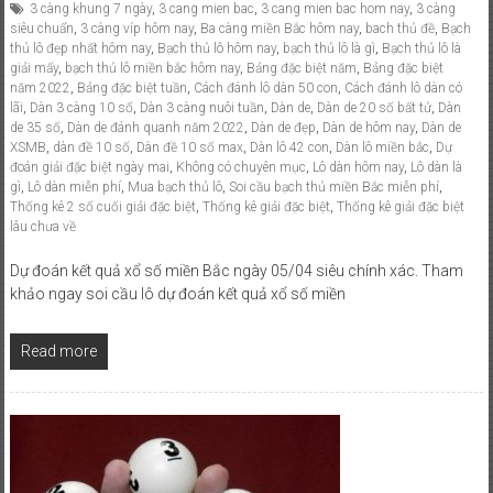
3 càng khung 7 ngày
,
3 cang mien bac
,
3 cang mien bac hom nay
,
3 càng
siêu chuẩn
,
3 càng víp hôm nay
,
Ba càng miền Bắc hôm nay
,
bach thủ đề
,
Bạch
thủ lô đẹp nhất hôm nay
,
Bạch thủ lô hôm nay
,
bạch thủ lô là gì
,
Bạch thủ lô là
giải mấy
,
bạch thủ lô miền bắc hôm nay
,
Bảng đặc biệt năm
,
Bảng đặc biệt
năm 2022
,
Bảng đặc biệt tuần
,
Cách đánh lô dàn 50 con
,
Cách đánh lô dàn có
lãi
,
Dàn 3 càng 10 số
,
Dàn 3 càng nuôi tuần
,
Dàn de
,
Dàn de 20 số bất tử
,
Dàn
de 35 số
,
Dàn de đánh quanh năm 2022
,
Dàn de đẹp
,
Dàn de hôm nay
,
Dàn de
XSMB
,
dàn đề 10 số
,
Dàn đề 10 số max
,
Dàn lô 42 con
,
Dàn lô miền bắc
,
Dự
đoán giải đặc biệt ngày mai
,
Không có chuyên mục
,
Lô dàn hôm nay
,
Lô dàn là
gì
,
Lô dàn miễn phí
,
Mua bạch thủ lô
,
Soi cầu bạch thủ miền Bắc miễn phí
,
Thống kê 2 số cuối giải đặc biệt
,
Thống kê giải đặc biệt
,
Thống kê giải đặc biệt
lâu chưa về
Dự đoán kết quả xổ số miền Bắc ngày 05/04 siêu chính xác. Tham
khảo ngay soi cầu lô dự đoán kết quả xổ số miền
Read more