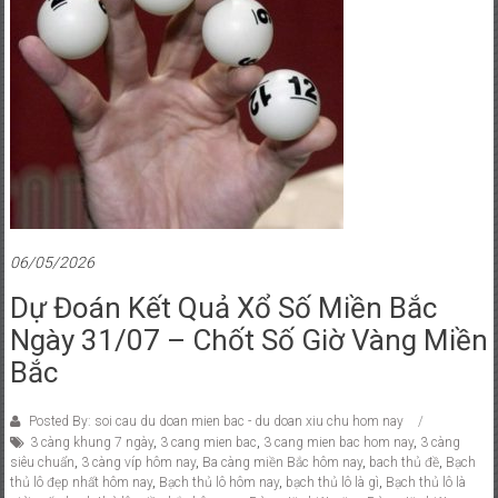
06/05/2026
Dự Đoán Kết Quả Xổ Số Miền Bắc
Ngày 31/07 – Chốt Số Giờ Vàng Miền
Bắc
Posted By: soi cau du doan mien bac - du doan xiu chu hom nay
3 càng khung 7 ngày
,
3 cang mien bac
,
3 cang mien bac hom nay
,
3 càng
siêu chuẩn
,
3 càng víp hôm nay
,
Ba càng miền Bắc hôm nay
,
bach thủ đề
,
Bạch
thủ lô đẹp nhất hôm nay
,
Bạch thủ lô hôm nay
,
bạch thủ lô là gì
,
Bạch thủ lô là