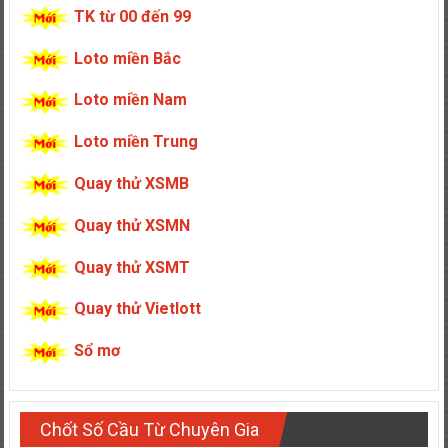
TK từ 00 đến 99
Loto miền Bắc
Loto miền Nam
Loto miền Trung
Quay thử XSMB
Quay thử XSMN
Quay thử XSMT
Quay thử Vietlott
Sổ mơ
Chốt Số Cầu Từ Chuyên Gia