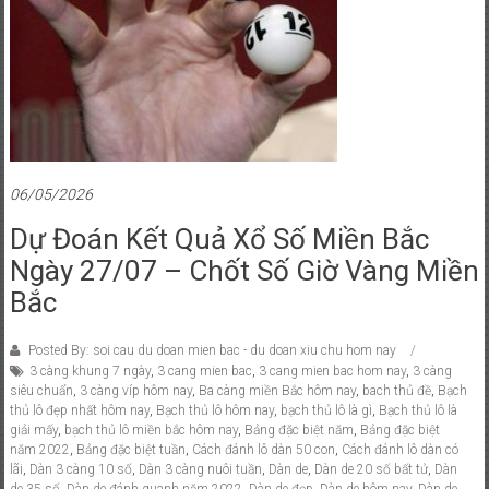
06/05/2026
Dự Đoán Kết Quả Xổ Số Miền Bắc
Ngày 27/07 – Chốt Số Giờ Vàng Miền
Bắc
Posted By: soi cau du doan mien bac - du doan xiu chu hom nay
3 càng khung 7 ngày
,
3 cang mien bac
,
3 cang mien bac hom nay
,
3 càng
siêu chuẩn
,
3 càng víp hôm nay
,
Ba càng miền Bắc hôm nay
,
bach thủ đề
,
Bạch
thủ lô đẹp nhất hôm nay
,
Bạch thủ lô hôm nay
,
bạch thủ lô là gì
,
Bạch thủ lô là
giải mấy
,
bạch thủ lô miền bắc hôm nay
,
Bảng đặc biệt năm
,
Bảng đặc biệt
năm 2022
,
Bảng đặc biệt tuần
,
Cách đánh lô dàn 50 con
,
Cách đánh lô dàn có
lãi
,
Dàn 3 càng 10 số
,
Dàn 3 càng nuôi tuần
,
Dàn de
,
Dàn de 20 số bất tử
,
Dàn