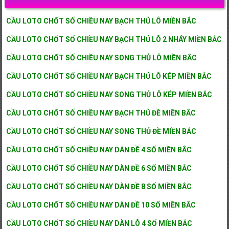
CẦU LOTO CHỐT SỐ CHIỀU NAY BẠCH THỦ LÔ MIỀN BẮC
CẦU LOTO CHỐT SỐ CHIỀU NAY BẠCH THỦ LÔ 2 NHÁY MIỀN BẮC
CẦU LOTO CHỐT SỐ CHIỀU NAY SONG THỦ LÔ MIỀN BẮC
CẦU LOTO CHỐT SỐ CHIỀU NAY BẠCH THỦ LÔ KÉP MIỀN BẮC
CẦU LOTO CHỐT SỐ CHIỀU NAY SONG THỦ LÔ KÉP MIỀN BẮC
CẦU LOTO CHỐT SỐ CHIỀU NAY BẠCH THỦ ĐỀ MIỀN BẮC
CẦU LOTO CHỐT SỐ CHIỀU NAY SONG THỦ ĐỀ MIỀN BẮC
CẦU LOTO CHỐT SỐ CHIỀU NAY DÀN ĐỀ 4 SỐ MIỀN BẮC
CẦU LOTO CHỐT SỐ CHIỀU NAY DÀN ĐỀ 6 SỐ MIỀN BẮC
CẦU LOTO CHỐT SỐ CHIỀU NAY DÀN ĐỀ 8 SỐ MIỀN BẮC
CẦU LOTO CHỐT SỐ CHIỀU NAY DÀN ĐỀ 10 SỐ MIỀN BẮC
CẦU LOTO CHỐT SỐ CHIỀU NAY DÀN LÔ 4 SỐ MIỀN BẮC