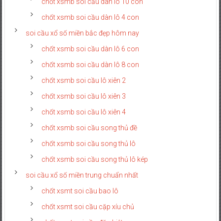
chốt xsmb soi cầu dàn lô 10 con
chốt xsmb soi cầu dàn lô 4 con
soi cầu xổ số miền bắc đẹp hôm nay
chốt xsmb soi cầu dàn lô 6 con
chốt xsmb soi cầu dàn lô 8 con
chốt xsmb soi cầu lô xiên 2
chốt xsmb soi cầu lô xiên 3
chốt xsmb soi cầu lô xiên 4
chốt xsmb soi cầu song thủ đề
chốt xsmb soi cầu song thủ lô
chốt xsmb soi cầu song thủ lô kép
soi cầu xổ số miền trung chuẩn nhất
chốt xsmt soi cầu bao lô
chốt xsmt soi cầu cặp xíu chủ