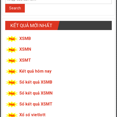
Search
KẾT QUẢ MỚI NHẤT
XSMB
XSMN
XSMT
Kết quả hôm nay
Sổ kết quả XSMB
Sổ kết quả XSMN
Sổ kết quả XSMT
Xổ số vietlott