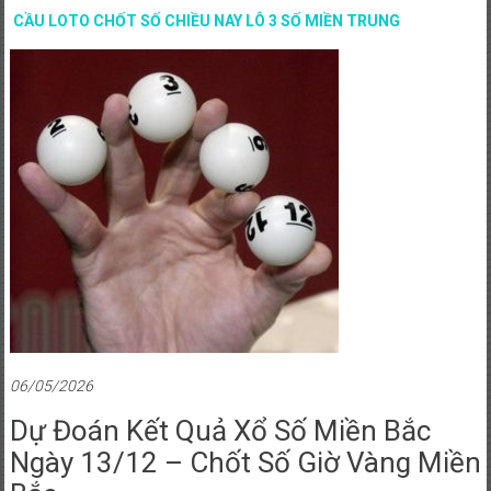
CẦU LOTO CHỐT SỐ CHIỀU NAY LÔ 3 SỐ MIỀN TRUNG
06/05/2026
Dự Đoán Kết Quả Xổ Số Miền Bắc
Ngày 13/12 – Chốt Số Giờ Vàng Miền