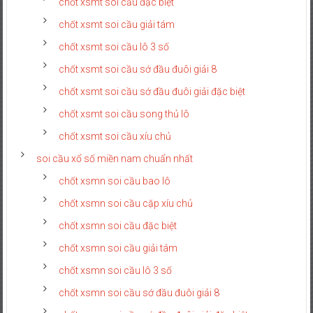
chốt xsmt soi cầu đặc biệt
chốt xsmt soi cầu giải tám
chốt xsmt soi cầu lô 3 số
chốt xsmt soi cầu sớ đầu đuôi giải 8
chốt xsmt soi cầu sớ đầu đuôi giải đặc biệt
chốt xsmt soi cầu song thủ lô
chốt xsmt soi cầu xíu chủ
soi cầu xổ số miền nam chuẩn nhất
chốt xsmn soi cầu bao lô
chốt xsmn soi cầu cặp xíu chủ
chốt xsmn soi cầu đặc biệt
chốt xsmn soi cầu giải tám
chốt xsmn soi cầu lô 3 số
chốt xsmn soi cầu sớ đầu đuôi giải 8