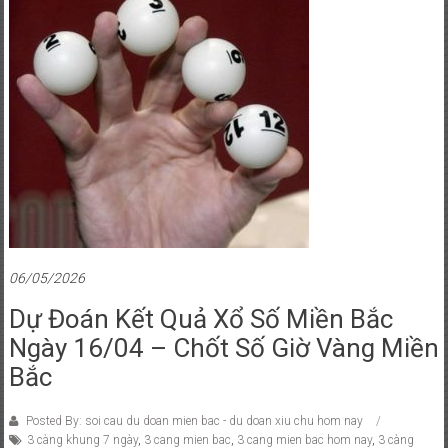
06/05/2026
Dự Đoán Kết Quả Xổ Số Miền Bắc
Ngày 16/04 – Chốt Số Giờ Vàng Miền
Bắc
Posted By: soi cau du doan mien bac - du doan xiu chu hom nay
3 càng khung 7 ngày
,
3 cang mien bac
,
3 cang mien bac hom nay
,
3 càng