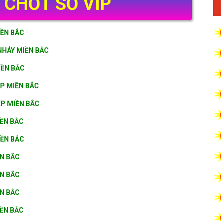
 CHỐT SỐ VÍP
IỀN BẮC
NHÁY MIỀN BẮC
IỀN BẮC
P MIỀN BẮC
ÉP MIỀN BẮC
IỀN BẮC
IỀN BẮC
ỀN BẮC
ỀN BẮC
ỀN BẮC
IỀN BẮC