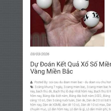
03/03/2026
Dự Đoán Kết Quả Xổ Số Miề
Vàng Miền Bắc
Posted By: soi cau du doan mien bac - du doan xiu chu h
3 càng khung 7 ngày
,
3 cang mien bac
,
3 cang mien bac 
nay
,
bach thủ đề
,
Bạch thủ lô đẹp nhất hôm nay
,
Bạch thủ lô 
hôm nay
,
Bảng đặc biệt năm
,
Bảng đặc biệt năm 2022
,
Bảng 
càng 10 số
,
Dàn 3 càng nuôi tuần
,
Dàn de
,
Dàn de 20 số bất t
hôm nay
,
Dàn de XSMB
,
dàn đề 10 số
,
Dàn đề 10 số max
,
Dàn
chuyên mục
,
Lô dàn hôm nay
,
Lô dàn là gì
,
Lô dàn miễn phí
,
M