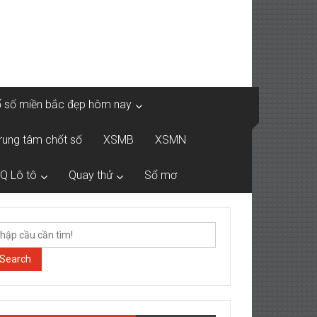
ổ số miền bắc đẹp hôm nay
rung tâm chốt số
XSMB
XSMN
Q Lô tô
Quay thử
Sổ mơ
Search