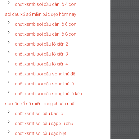
chốt xsmb soi cầu dàn lô 4 con
soi cầu xổ số miền bắc đẹp hôm nay
chốt xsmb soi cầu dàn lô 6 con
chốt xsmb soi cầu dàn lô 8 con
chốt xsmb soi cầu lô xiên 2
chốt xsmb soi cầu lô xiên 3
chốt xsmb soi cầu lô xiên 4
chốt xsmb soi cầu song thủ đề
chốt xsmb soi cầu song thủ lô
chốt xsmb soi cầu song thủ lô kép
soi cầu xổ số miền trung chuẩn nhất
chốt xsmt soi cầu bao lô
chốt xsmt soi cầu cặp xíu chủ
chốt xsmt soi cầu đặc biệt