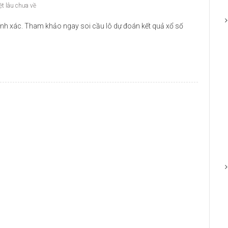
ệt lâu chưa về
ính xác. Tham khảo ngay soi cầu lô dự đoán kết quả xổ số