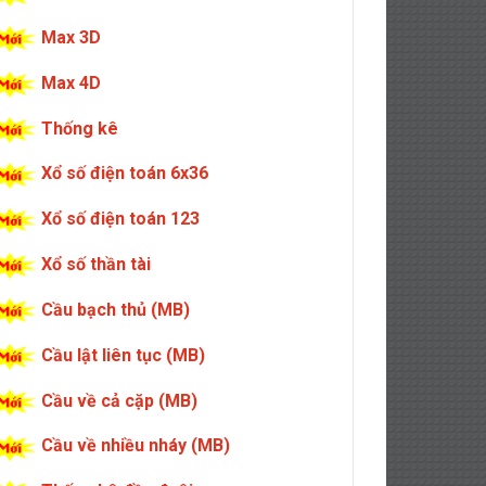
Max 3D
Max 4D
Thống kê
Xổ số điện toán 6x36
Xổ số điện toán 123
Xổ số thần tài
Cầu bạch thủ (MB)
Cầu lật liên tục (MB)
Cầu về cả cặp (MB)
Cầu về nhiều nháy (MB)