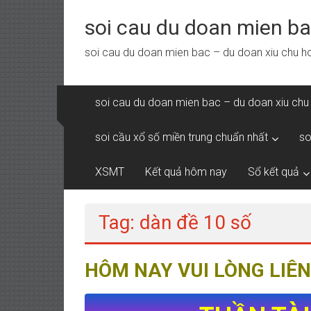
Skip
to
soi cau du doan mien b
content
soi cau du doan mien bac – du doan xiu chu 
soi cau du doan mien bac – du doan xiu ch
soi cầu xổ số miền trung chuẩn nhất
so
XSMT
Kết quả hôm nay
Sổ kết quả
Tag: dàn đề 10 số
HÔM NAY VUI LÒNG LIÊN