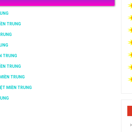
RUNG
MIỀN TRUNG
 TRUNG
RUNG
ỀN TRUNG
IỀN TRUNG
 MIỀN TRUNG
IỆT MIỀN TRUNG
RUNG