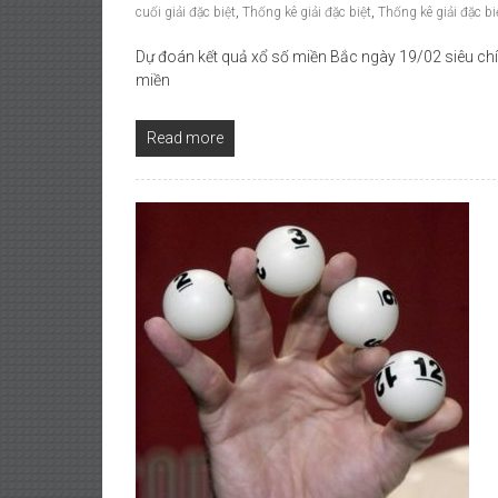
cuối giải đặc biệt
,
Thống kê giải đặc biệt
,
Thống kê giải đặc bi
Dự đoán kết quả xổ số miền Bắc ngày 19/02 siêu ch
miền
Read more