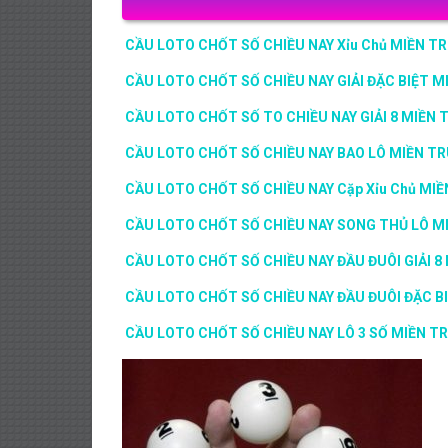
CẦU LOTO CHỐT SỐ CHIỀU NAY Xỉu Chủ MIỀN T
CẦU LOTO CHỐT SỐ CHIỀU NAY GIẢI ĐẶC BIỆT 
CẦU LOTO CHỐT SỐ TO CHIỀU NAY GIẢI 8 MIỀN
CẦU LOTO CHỐT SỐ CHIỀU NAY BAO LÔ MIỀN T
CẦU LOTO CHỐT SỐ CHIỀU NAY Cặp Xỉu Chủ MI
CẦU LOTO CHỐT SỐ CHIỀU NAY SONG THỦ LÔ M
CẦU LOTO CHỐT SỐ CHIỀU NAY ĐẦU ĐUÔI GIẢI 8
CẦU LOTO CHỐT SỐ CHIỀU NAY ĐẦU ĐUÔI ĐẶC B
CẦU LOTO CHỐT SỐ CHIỀU NAY LÔ 3 SỐ MIỀN T