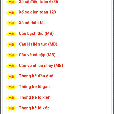
Xổ số điện toán 6x36
Xổ số điện toán 123
Xổ số thần tài
Cầu bạch thủ (MB)
Cầu lật liên tục (MB)
Cầu về cả cặp (MB)
Cầu về nhiều nháy (MB)
Thống kê đầu đuôi
Thống kê lô gan
Thống kê lô xiên
Thống kê lô kép