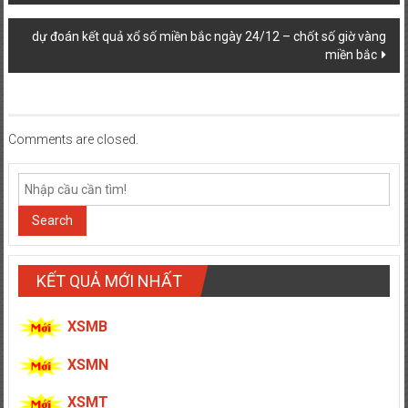
dự đoán kết quả xổ số miền bắc ngày 24/12 – chốt số giờ vàng
miền bắc
Comments are closed.
Search
KẾT QUẢ MỚI NHẤT
XSMB
XSMN
XSMT