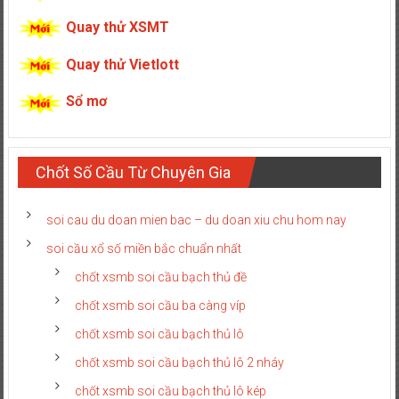
Quay thử XSMT
Quay thử Vietlott
Sổ mơ
Chốt Số Cầu Từ Chuyên Gia
soi cau du doan mien bac – du doan xiu chu hom nay
soi cầu xổ số miền bắc chuẩn nhất
chốt xsmb soi cầu bạch thủ đề
chốt xsmb soi cầu ba càng víp
chốt xsmb soi cầu bạch thủ lô
chốt xsmb soi cầu bạch thủ lô 2 nháy
chốt xsmb soi cầu bạch thủ lô kép