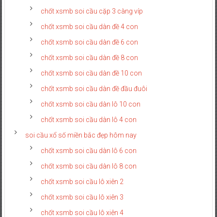
chốt xsmb soi cầu cặp 3 càng víp
chốt xsmb soi cầu dàn đề 4 con
chốt xsmb soi cầu dàn đề 6 con
chốt xsmb soi cầu dàn đề 8 con
chốt xsmb soi cầu dàn đề 10 con
chốt xsmb soi cầu dàn đề đầu đuôi
chốt xsmb soi cầu dàn lô 10 con
chốt xsmb soi cầu dàn lô 4 con
soi cầu xổ số miền bắc đẹp hôm nay
chốt xsmb soi cầu dàn lô 6 con
chốt xsmb soi cầu dàn lô 8 con
chốt xsmb soi cầu lô xiên 2
chốt xsmb soi cầu lô xiên 3
chốt xsmb soi cầu lô xiên 4