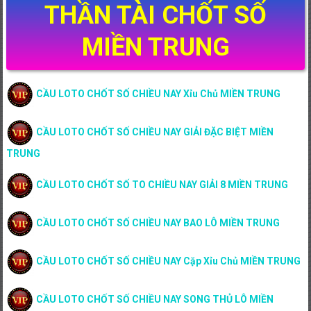
THẦN TÀI CHỐT SỐ
MIỀN TRUNG
CẦU LOTO CHỐT SỐ CHIỀU NAY Xỉu Chủ MIỀN TRUNG
CẦU LOTO CHỐT SỐ CHIỀU NAY GIẢI ĐẶC BIỆT MIỀN
TRUNG
CẦU LOTO CHỐT SỐ TO CHIỀU NAY GIẢI 8 MIỀN TRUNG
CẦU LOTO CHỐT SỐ CHIỀU NAY BAO LÔ MIỀN TRUNG
CẦU LOTO CHỐT SỐ CHIỀU NAY Cặp Xỉu Chủ MIỀN TRUNG
CẦU LOTO CHỐT SỐ CHIỀU NAY SONG THỦ LÔ MIỀN