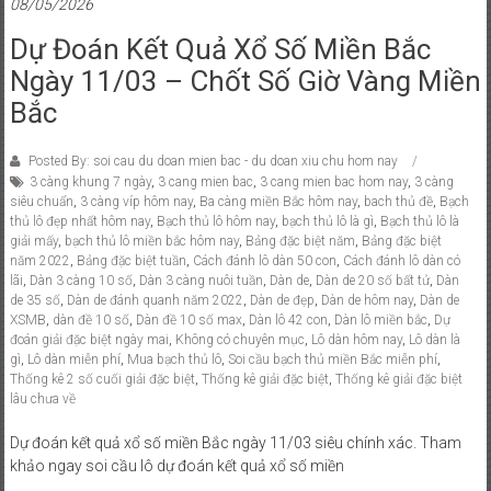
08/05/2026
Dự Đoán Kết Quả Xổ Số Miền Bắc
Ngày 11/03 – Chốt Số Giờ Vàng Miền
Bắc
Posted By: soi cau du doan mien bac - du doan xiu chu hom nay
3 càng khung 7 ngày
,
3 cang mien bac
,
3 cang mien bac hom nay
,
3 càng
siêu chuẩn
,
3 càng víp hôm nay
,
Ba càng miền Bắc hôm nay
,
bach thủ đề
,
Bạch
thủ lô đẹp nhất hôm nay
,
Bạch thủ lô hôm nay
,
bạch thủ lô là gì
,
Bạch thủ lô là
giải mấy
,
bạch thủ lô miền bắc hôm nay
,
Bảng đặc biệt năm
,
Bảng đặc biệt
năm 2022
,
Bảng đặc biệt tuần
,
Cách đánh lô dàn 50 con
,
Cách đánh lô dàn có
lãi
,
Dàn 3 càng 10 số
,
Dàn 3 càng nuôi tuần
,
Dàn de
,
Dàn de 20 số bất tử
,
Dàn
de 35 số
,
Dàn de đánh quanh năm 2022
,
Dàn de đẹp
,
Dàn de hôm nay
,
Dàn de
XSMB
,
dàn đề 10 số
,
Dàn đề 10 số max
,
Dàn lô 42 con
,
Dàn lô miền bắc
,
Dự
đoán giải đặc biệt ngày mai
,
Không có chuyên mục
,
Lô dàn hôm nay
,
Lô dàn là
gì
,
Lô dàn miễn phí
,
Mua bạch thủ lô
,
Soi cầu bạch thủ miền Bắc miễn phí
,
Thống kê 2 số cuối giải đặc biệt
,
Thống kê giải đặc biệt
,
Thống kê giải đặc biệt
lâu chưa về
Dự đoán kết quả xổ số miền Bắc ngày 11/03 siêu chính xác. Tham
khảo ngay soi cầu lô dự đoán kết quả xổ số miền