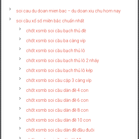
soi cau du doan mien bac – du doan xiu chu hom nay
soi cầu xổ số miền bắc chuẩn nhất
chốt xsmb soi cầu bạch thủ đề
chốt xsmb soi cầu ba càng víp
chốt xsmb soi cầu bạch thủ lô
chốt xsmb soi cầu bạch thủ lô 2 nháy
chốt xsmb soi cầu bạch thủ lô kép
chốt xsmb soi cầu cặp 3 càng víp
chốt xsmb soi cầu dàn đề 4 con
chốt xsmb soi cầu dàn đề 6 con
chốt xsmb soi cầu dàn đề 8 con
chốt xsmb soi cầu dàn đề 10 con
chốt xsmb soi cầu dàn đề đầu đuôi