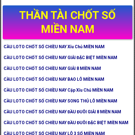
THẦN TÀI CHỐT SỐ
MIỀN NAM
CẦU LOTO CHỐT SỐ CHIỀU NAY Xỉu Chủ MIỀN NAM
CẦU LOTO CHỐT SỐ CHIỀU NAY GIẢI ĐẶC BIỆT MIỀN NAM
CẦU LOTO CHỐT SỐ CHIỀU NAY GIẢI 8 MIỀN NAM
CẦU LOTO CHỐT SỐ CHIỀU NAY BAO LÔ MIỀN NAM
CẦU LOTO CHỐT SỐ CHIỀU NAY Cặp Xỉu Chủ MIỀN NAM
CẦU LOTO CHỐT SỐ CHIỀU NAY SONG THỦ LÔ MIỀN NAM
CẦU LOTO CHỐT SỐ CHIỀU NAY ĐẦU ĐUÔI GIẢI 8 MIỀN NAM
CẦU LOTO CHỐT SỐ CHIỀU NAY ĐẦU ĐUÔI ĐẶC BIỆT MIỀN NAM
CẦU LOTO CHỐT SỐ CHIỀU NAY LÔ 3 SỐ MIỀN NAM