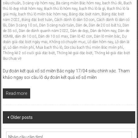
siêu chuẩn
,
3 càng víp hôm nay
,
Ba càng miền Bắc hôm nay
,
bach thủ đề
,
Bạch
thủ lô đẹp nhất hôm nay
,
Bạch thủ lô hôm nay
,
bạch thủ lô là gì
,
Bạch thủ lô là
giải mấy
,
bạch thủ lô miền bắc hôm nay
,
Bảng đặc biệt năm
,
Bảng đặc biệt
năm 2022
,
Bảng đặc biệt tuần
,
Cách đánh lô dàn 50 con
,
Cách đánh lô dàn có
lãi
,
Dàn 3 càng 10 số
,
Dàn 3 càng nuôi tuần
,
Dàn de
,
Dàn de 20 số bất tử
,
Dàn
de 35 số
,
Dàn de đánh quanh năm 2022
,
Dàn de đẹp
,
Dàn de hôm nay
,
Dàn de
XSMB
,
dàn đề 10 số
,
Dàn đề 10 số max
,
Dàn lô 42 con
,
Dàn lô miền bắc
,
Dự
đoán giải đặc biệt ngày mai
,
Không có chuyên mục
,
Lô dàn hôm nay
,
Lô dàn là
gì
,
Lô dàn miễn phí
,
Mua bạch thủ lô
,
Soi cầu bạch thủ miền Bắc miễn phí
,
Thống kê 2 số cuối giải đặc biệt
,
Thống kê giải đặc biệt
,
Thống kê giải đặc biệt
lâu chưa về
Dự đoán kết quả xổ số miền Bắc ngày 17/04 siêu chính xác. Tham
khảo ngay soi cầu lô dự đoán kết quả xổ số miền
Read more
Posts
Older posts
navigation