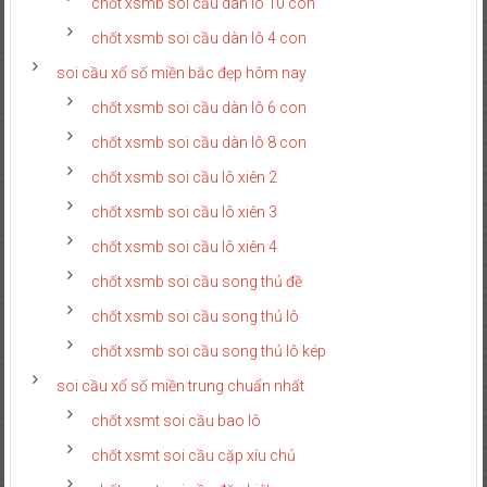
chốt xsmb soi cầu dàn lô 10 con
chốt xsmb soi cầu dàn lô 4 con
soi cầu xổ số miền bắc đẹp hôm nay
chốt xsmb soi cầu dàn lô 6 con
chốt xsmb soi cầu dàn lô 8 con
chốt xsmb soi cầu lô xiên 2
chốt xsmb soi cầu lô xiên 3
chốt xsmb soi cầu lô xiên 4
chốt xsmb soi cầu song thủ đề
chốt xsmb soi cầu song thủ lô
chốt xsmb soi cầu song thủ lô kép
soi cầu xổ số miền trung chuẩn nhất
chốt xsmt soi cầu bao lô
chốt xsmt soi cầu cặp xíu chủ