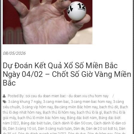
08/05/2026
Dự Đoán Kết Quả Xổ Số Miền Bắc
Ngày 04/02 – Chốt Số Giờ Vàng Miền
Bắc
Posted By: soi cau du doan mien bac - du doan xiu chu hom nay
3 càng khung 7 ngày
,
3 cang mien bac
,
3 cang mien bac hom nay
,
3 càng
siêu chuẩn
,
3 càng víp hôm nay
,
Ba càng miền Bắc hôm nay
,
bach thủ đề
,
Bạch
thủ lô đẹp nhất hôm nay
,
Bạch thủ lô hôm nay
,
bạch thủ lô là gì
,
Bạch thủ lô là
giải mấy
,
bạch thủ lô miền bắc hôm nay
,
Bảng đặc biệt năm
,
Bảng đặc biệt
năm 2022
,
Bảng đặc biệt tuần
,
Cách đánh lô dàn 50 con
,
Cách đánh lô dàn có
lãi
,
Dàn 3 càng 10 số
,
Dàn 3 càng nuôi tuần
,
Dàn de
,
Dàn de 20 số bất tử
,
Dàn