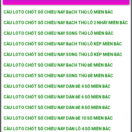
CẦU LOTO CHỐT SỐ CHIỀU NAY BẠCH THỦ LÔ MIỀN BẮC
CẦU LOTO CHỐT SỐ CHIỀU NAY BẠCH THỦ LÔ 2 NHÁY MIỀN BẮC
CẦU LOTO CHỐT SỐ CHIỀU NAY SONG THỦ LÔ MIỀN BẮC
CẦU LOTO CHỐT SỐ CHIỀU NAY BẠCH THỦ LÔ KÉP MIỀN BẮC
CẦU LOTO CHỐT SỐ CHIỀU NAY SONG THỦ LÔ KÉP MIỀN BẮC
CẦU LOTO CHỐT SỐ CHIỀU NAY BẠCH THỦ ĐỀ MIỀN BẮC
CẦU LOTO CHỐT SỐ CHIỀU NAY SONG THỦ ĐỀ MIỀN BẮC
CẦU LOTO CHỐT SỐ CHIỀU NAY DÀN ĐỀ 4 SỐ MIỀN BẮC
CẦU LOTO CHỐT SỐ CHIỀU NAY DÀN ĐỀ 6 SỐ MIỀN BẮC
CẦU LOTO CHỐT SỐ CHIỀU NAY DÀN ĐỀ 8 SỐ MIỀN BẮC
CẦU LOTO CHỐT SỐ CHIỀU NAY DÀN ĐỀ 10 SỐ MIỀN BẮC
CẦU LOTO CHỐT SỐ CHIỀU NAY DÀN LÔ 4 SỐ MIỀN BẮC