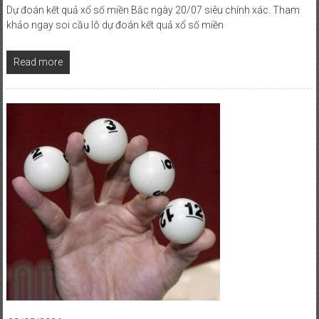
Dự đoán kết quả xổ số miền Bắc ngày 20/07 siêu chính xác. Tham
khảo ngay soi cầu lô dự đoán kết quả xổ số miền
Read more