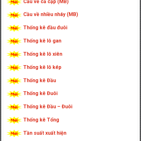
Cầu về cả cặp (MB)
Cầu về nhiều nháy (MB)
Thống kê đầu đuôi
Thống kê lô gan
Thống kê lô xiên
Thống kê lô kép
Thống kê Đầu
Thống kê Đuôi
Thống kê Đầu – Đuôi
Thống kê Tổng
Tần suất xuất hiện