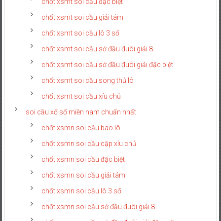
chốt xsmt soi cầu đặc biệt
chốt xsmt soi cầu giải tám
chốt xsmt soi cầu lô 3 số
chốt xsmt soi cầu sớ đầu đuôi giải 8
chốt xsmt soi cầu sớ đầu đuôi giải đặc biệt
chốt xsmt soi cầu song thủ lô
chốt xsmt soi cầu xíu chủ
soi cầu xổ số miền nam chuẩn nhất
chốt xsmn soi cầu bao lô
chốt xsmn soi cầu cặp xíu chủ
chốt xsmn soi cầu đặc biệt
chốt xsmn soi cầu giải tám
chốt xsmn soi cầu lô 3 số
chốt xsmn soi cầu sớ đầu đuôi giải 8