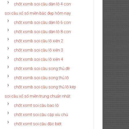
chốt xsmb soi cầu dàn lô 4 con
soi cầu xổ số miền bắc đẹp hôm nay
chốt xsmb soi cầu dàn lô 6 con
chốt xsmb soi cầu dàn lô 8 con
chốt xsmb soi cầu lô xiên 2
chốt xsmb soi cầu lô xiên 3
chốt xsmb soi cầu lô xiên 4
chốt xsmb soi cầu song thủ đề
chốt xsmb soi cầu song thủ lô
chốt xsmb soi cầu song thủ lô kép
soi cầu xổ số miền trung chuẩn nhất
chốt xsmt soi cầu bao lô
chốt xsmt soi cầu cặp xíu chủ
chốt xsmt soi cầu đặc biệt