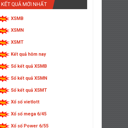
KẾT QUẢ MỚI NHẤT
XSMB
XSMN
XSMT
Kết quả hôm nay
Sổ kết quả XSMB
Sổ kết quả XSMN
Sổ kết quả XSMT
Xổ số vietlott
Xổ số mega 6/45
Xổ số Power 6/55