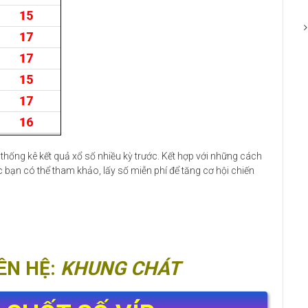
hống kê kết quả xổ số nhiều kỳ trước. Kết hợp với những cách
c bạn có thể tham khảo, lấy số miễn phí để tăng cơ hội chiến
ÊN HỆ:
KHUNG CHÁT