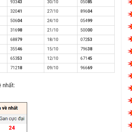
933
43
30/10
050
85
320
41
27/10
896
04
506
04
24/10
054
99
316
98
21/10
500
00
688
79
18/10
072
53
355
46
15/10
796
38
653
53
12/10
671
45
712
18
09/10
966
69
 nhất: