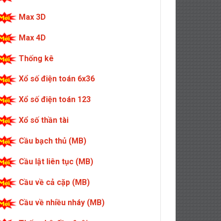
Max 3D
Max 4D
Thống kê
Xổ số điện toán 6x36
Xổ số điện toán 123
Xổ số thần tài
Cầu bạch thủ (MB)
Cầu lật liên tục (MB)
Cầu về cả cặp (MB)
Cầu về nhiều nháy (MB)