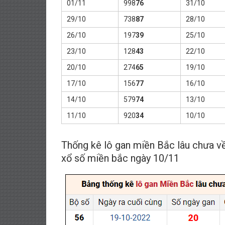
01/11
998
76
31/10
29/10
738
87
28/10
26/10
197
39
25/10
23/10
128
43
22/10
20/10
274
65
19/10
17/10
156
77
16/10
14/10
579
74
13/10
11/10
920
34
10/10
Thống kê lô gan miền Bắc lâu chưa về
xổ số miền bắc ngày 10/11