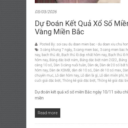
03/03/2026
Dự Đoán Kết Quả Xổ Số Miề
Vàng Miền Bắc
Posted By: soi cau du doan mien bac - du doan xiu chu h
3 càng khung 7 ngày
,
3 cang mien bac
,
3 cang mien bac 
nay
,
bach thủ đề
,
Bạch thủ lô đẹp nhất hôm nay
,
Bạch thủ lô 
hôm nay
,
Bảng đặc biệt năm
,
Bảng đặc biệt năm 2022
,
Bảng 
càng 10 số
,
Dàn 3 càng nuôi tuần
,
Dàn de
,
Dàn de 20 số bất t
hôm nay
,
Dàn de XSMB
,
dàn đề 10 số
,
Dàn đề 10 số max
,
Dàn
chuyên mục
,
Lô dàn hôm nay
,
Lô dàn là gì
,
Lô dàn miễn phí
,
M
cuối giải đặc biệt
,
Thống kê giải đặc biệt
,
Thống kê giải đặc bi
Dự đoán kết quả xổ số miền Bắc ngày 10/11 siêu ch
miền
Read more