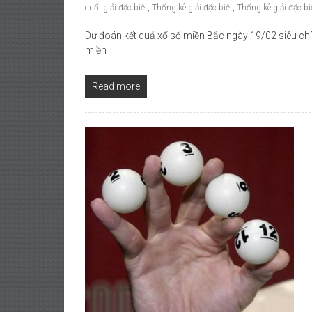
cuối giải đặc biệt
,
Thống kê giải đặc biệt
,
Thống kê giải đặc bi
Dự đoán kết quả xổ số miền Bắc ngày 19/02 siêu ch
miền
Read more