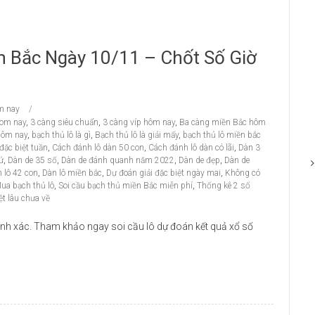
n Bắc Ngày 10/11 – Chốt Số Giờ
om nay
hom nay
,
3 càng siêu chuẩn
,
3 càng víp hôm nay
,
Ba càng miền Bắc hôm
hôm nay
,
bạch thủ lô là gì
,
Bạch thủ lô là giải mấy
,
bạch thủ lô miền bắc
đặc biệt tuần
,
Cách đánh lô dàn 50 con
,
Cách đánh lô dàn có lãi
,
Dàn 3
ử
,
Dàn de 35 số
,
Dàn de đánh quanh năm 2022
,
Dàn de đẹp
,
Dàn de
 lô 42 con
,
Dàn lô miền bắc
,
Dự đoán giải đặc biệt ngày mai
,
Không có
ua bạch thủ lô
,
Soi cầu bạch thủ miền Bắc miễn phí
,
Thống kê 2 số
ệt lâu chưa về
ính xác. Tham khảo ngay soi cầu lô dự đoán kết quả xổ số