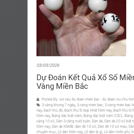
03/03/2026
Dự Đoán Kết Quả Xổ Số Miề
Vàng Miền Bắc
Posted By: soi cau du doan mien bac - du doan xiu chu h
3 càng khung 7 ngày
,
3 cang mien bac
,
3 cang mien bac 
nay
,
bach thủ đề
,
Bạch thủ lô đẹp nhất hôm nay
,
Bạch thủ lô 
hôm nay
,
Bảng đặc biệt năm
,
Bảng đặc biệt năm 2022
,
Bảng 
càng 10 số
,
Dàn 3 càng nuôi tuần
,
Dàn de
,
Dàn de 20 số bất t
hôm nay
,
Dàn de XSMB
,
dàn đề 10 số
,
Dàn đề 10 số max
,
Dàn
chuyên mục
,
Lô dàn hôm nay
,
Lô dàn là gì
,
Lô dàn miễn phí
,
M