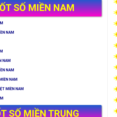
HỐT SỐ MIỀN NAM
AM
IỀN NAM
AM
ỀN NAM
IỀN NAM
 MIỀN NAM
IỆT MIỀN NAM
AM
ỐT SỐ MIỀN TRUNG