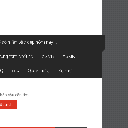
ổ số miền bắc đẹp hôm nay
rung tâm chốt số
XSMB
XSMN
Q Lô tô
Quay thử
Sổ mơ
Search