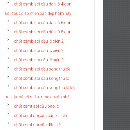
chốt xsmb soi cầu dàn lô 4 con
soi cầu xổ số miền bắc đẹp hôm nay
chốt xsmb soi cầu dàn lô 6 con
chốt xsmb soi cầu dàn lô 8 con
chốt xsmb soi cầu lô xiên 2
chốt xsmb soi cầu lô xiên 3
chốt xsmb soi cầu lô xiên 4
chốt xsmb soi cầu song thủ đề
chốt xsmb soi cầu song thủ lô
chốt xsmb soi cầu song thủ lô kép
soi cầu xổ số miền trung chuẩn nhất
chốt xsmt soi cầu bao lô
chốt xsmt soi cầu cặp xíu chủ
chốt xsmt soi cầu đặc biệt