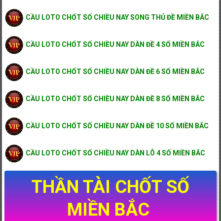
CẦU LOTO CHỐT SỐ CHIỀU NAY SONG THỦ ĐỀ MIỀN BẮC
CẦU LOTO CHỐT SỐ CHIỀU NAY DÀN ĐỀ 4 SỐ MIỀN BẮC
CẦU LOTO CHỐT SỐ CHIỀU NAY DÀN ĐỀ 6 SỐ MIỀN BẮC
CẦU LOTO CHỐT SỐ CHIỀU NAY DÀN ĐỀ 8 SỐ MIỀN BẮC
CẦU LOTO CHỐT SỐ CHIỀU NAY DÀN ĐỀ 10 SỐ MIỀN BẮC
CẦU LOTO CHỐT SỐ CHIỀU NAY DÀN LÔ 4 SỐ MIỀN BẮC
THẦN TÀI CHỐT SỐ
MIỀN BẮC