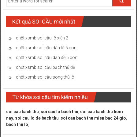
Kết quả SOI CẦU mới nhất
chốt xsmb soi cầu lô xiên 2
chốt xsmb soi cầu dàn lô 6 con
chốt xsmb soi cầu dàn đề 6 con
chốt xsmb soi cầu bạch thủ đề
chốt xsmb soi cầu song thủ lô
Từ khóa soi cầu tìm kiếm nhiều
soi cau bach thu
,
soi cau lo bach thu
,
soi cau bach thu hom
nay
,
soi cau lo de bach thu
,
soi cau bach thu mien bac 24 gio
,
bach thu lo
,