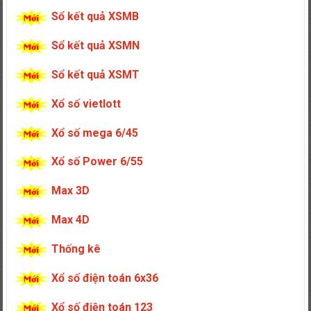
Sổ kết quả XSMB
Sổ kết quả XSMN
Sổ kết quả XSMT
Xổ số vietlott
Xổ số mega 6/45
Xổ số Power 6/55
Max 3D
Max 4D
Thống kê
Xổ số điện toán 6x36
Xổ số điện toán 123