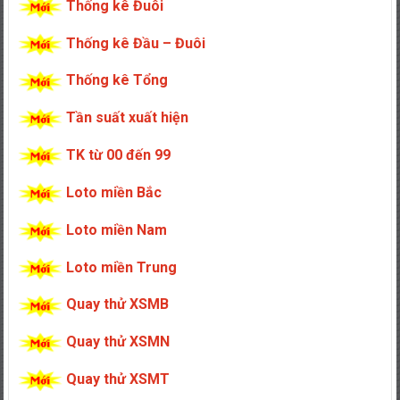
Thống kê Đuôi
Thống kê Đầu – Đuôi
Thống kê Tổng
Tần suất xuất hiện
TK từ 00 đến 99
Loto miền Bắc
Loto miền Nam
Loto miền Trung
Quay thử XSMB
Quay thử XSMN
Quay thử XSMT