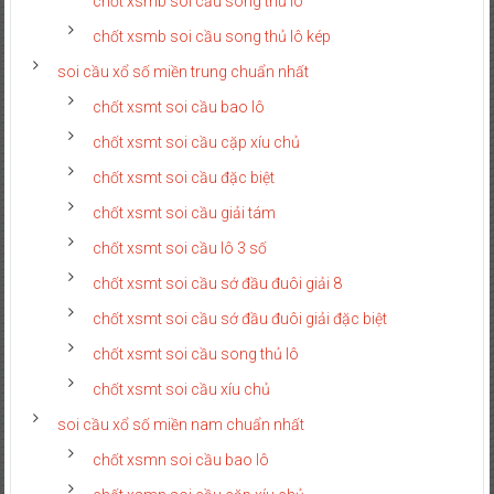
chốt xsmb soi cầu song thủ lô
chốt xsmb soi cầu song thủ lô kép
soi cầu xổ số miền trung chuẩn nhất
chốt xsmt soi cầu bao lô
chốt xsmt soi cầu cặp xíu chủ
chốt xsmt soi cầu đặc biệt
chốt xsmt soi cầu giải tám
chốt xsmt soi cầu lô 3 số
chốt xsmt soi cầu sớ đầu đuôi giải 8
chốt xsmt soi cầu sớ đầu đuôi giải đặc biệt
chốt xsmt soi cầu song thủ lô
chốt xsmt soi cầu xíu chủ
soi cầu xổ số miền nam chuẩn nhất
chốt xsmn soi cầu bao lô