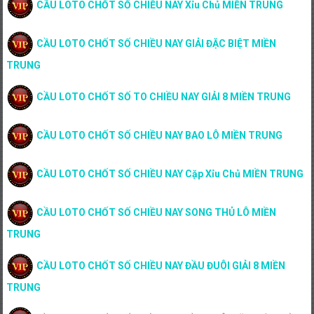
CẦU LOTO CHỐT SỐ CHIỀU NAY Xỉu Chủ MIỀN TRUNG
CẦU LOTO CHỐT SỐ CHIỀU NAY GIẢI ĐẶC BIỆT MIỀN
TRUNG
CẦU LOTO CHỐT SỐ TO CHIỀU NAY GIẢI 8 MIỀN TRUNG
CẦU LOTO CHỐT SỐ CHIỀU NAY BAO LÔ MIỀN TRUNG
CẦU LOTO CHỐT SỐ CHIỀU NAY Cặp Xỉu Chủ MIỀN TRUNG
CẦU LOTO CHỐT SỐ CHIỀU NAY SONG THỦ LÔ MIỀN
TRUNG
CẦU LOTO CHỐT SỐ CHIỀU NAY ĐẦU ĐUÔI GIẢI 8 MIỀN
TRUNG