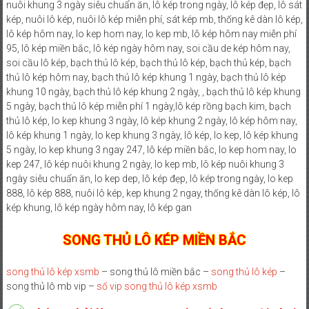
nuôi khung 3 ngày siêu chuẩn ăn, lô kép trong ngày, lô kép đẹp, lô sát
kép, nuôi lô kép, nuôi lô kép miễn phí, sát kép mb, thống kê dàn lô kép,
lô kép hôm nay, lo kep hom nay, lo kep mb, lô kép hôm nay miễn phí
95, lô kép miền bắc, lô kép ngày hôm nay, soi cầu de kép hôm nay,
soi cầu lô kép, bạch thủ lô kép, bạch thủ lô kép, bạch thủ kép, bạch
thủ lô kép hôm nay, bạch thủ lô kép khung 1 ngày, bạch thủ lô kép
khung 10 ngày, bạch thủ lô kép khung 2 ngày, , bạch thủ lô kép khung
5 ngày, bạch thủ lô kép miễn phí 1 ngày,lô kép rồng bạch kim, bạch
thủ lô kép, lo kep khung 3 ngày, lô kép khung 2 ngày, lô kép hôm nay,
lô kép khung 1 ngày, lo kep khung 3 ngày, lô kép, lo kep, lô kép khung
5 ngày, lo kep khung 3 ngay 247, lô kép miền bắc, lo kep hom nay, lo
kep 247, lô kép nuôi khung 2 ngày, lo kep mb, lô kép nuôi khung 3
ngày siêu chuẩn ăn, lo kep dep, lô kép đẹp, lô kép trong ngày, lo kep
888, lô kép 888, nuôi lô kép, kep khung 2 ngay, thống kê dàn lô kép, lô
kép khung, lô kép ngày hôm nay, lô kép gan
SONG THỦ LÔ KÉP MIỀN BẮC
song thủ lô kép xsmb
– song thủ lô miền bắc –
song thủ lô kép
–
song thủ lô mb vip –
số vip song thủ lô kép xsmb