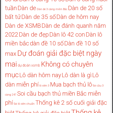
tuần
Dàn de
Dàn de 20 số
Dàn de 3 càng miền Bắc
bất tử
Dàn de 35 số
Dàn de hôm nay
Dàn de XSMB
Dàn de đánh quanh năm
2022
Dàn de đẹp
Dàn lô 42 con
Dàn lô
miền bắc
dàn đề 10 số
Dàn đề 10 số
Dự đoán giải đặc biệt ngày
max
mai
Không có chuyên
dự đoán xsmb
mục
Lô dàn hôm nay
Lô dàn là gì
Lô
dàn miễn phí
Mua bạch thủ lô
lô xiên 3
Soi cầu 3
Soi cầu bạch thủ miền Bắc miễn
càng 247
phí
Thống kê 2 số cuối giải đặc
Soi lô xiên chuẩn
Thống kê
biệt