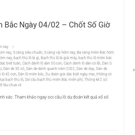
n Bắc Ngày 04/02 – Chốt Số Giờ
om nay
hom nay
,
3 càng siêu chuẩn
,
3 càng víp hôm nay
,
Ba càng miền Bắc hôm
hôm nay
,
bạch thủ lô là gì
,
Bạch thủ lô là giải mấy
,
bạch thủ lô miền bắc
đặc biệt tuần
,
Cách đánh lô dàn 50 con
,
Cách đánh lô dàn có lãi
,
Dàn 3
ử
,
Dàn de 35 số
,
Dàn de đánh quanh năm 2022
,
Dàn de đẹp
,
Dàn de
 lô 42 con
,
Dàn lô miền bắc
,
Dự đoán giải đặc biệt ngày mai
,
Không có
ua bạch thủ lô
,
Soi cầu bạch thủ miền Bắc miễn phí
,
Thống kê 2 số
ệt lâu chưa về
ính xác. Tham khảo ngay soi cầu lô dự đoán kết quả xổ số