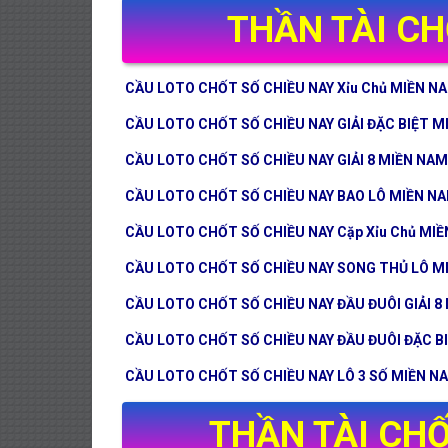
THẦN TÀI C
CẦU LOTO CHỐT SỐ CHIỀU NAY Xỉu Chủ MIỀN N
CẦU LOTO CHỐT SỐ CHIỀU NAY GIẢI ĐẶC BIỆT M
CẦU LOTO CHỐT SỐ CHIỀU NAY GIẢI 8 MIỀN NAM
CẦU LOTO CHỐT SỐ CHIỀU NAY BAO LÔ MIỀN N
CẦU LOTO CHỐT SỐ CHIỀU NAY Cặp Xỉu Chủ MI
CẦU LOTO CHỐT SỐ CHIỀU NAY SONG THỦ LÔ M
CẦU LOTO CHỐT SỐ CHIỀU NAY ĐẦU ĐUÔI GIẢI 8
CẦU LOTO CHỐT SỐ CHIỀU NAY ĐẦU ĐUÔI ĐẶC B
CẦU LOTO CHỐT SỐ CHIỀU NAY LÔ 3 SỐ MIỀN N
THẦN TÀI CH