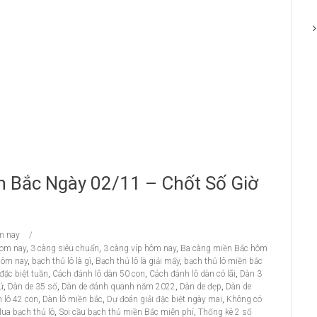
n Bắc Ngày 02/11 – Chốt Số Giờ
om nay
hom nay
,
3 càng siêu chuẩn
,
3 càng víp hôm nay
,
Ba càng miền Bắc hôm
hôm nay
,
bạch thủ lô là gì
,
Bạch thủ lô là giải mấy
,
bạch thủ lô miền bắc
đặc biệt tuần
,
Cách đánh lô dàn 50 con
,
Cách đánh lô dàn có lãi
,
Dàn 3
ử
,
Dàn de 35 số
,
Dàn de đánh quanh năm 2022
,
Dàn de đẹp
,
Dàn de
 lô 42 con
,
Dàn lô miền bắc
,
Dự đoán giải đặc biệt ngày mai
,
Không có
ua bạch thủ lô
,
Soi cầu bạch thủ miền Bắc miễn phí
,
Thống kê 2 số