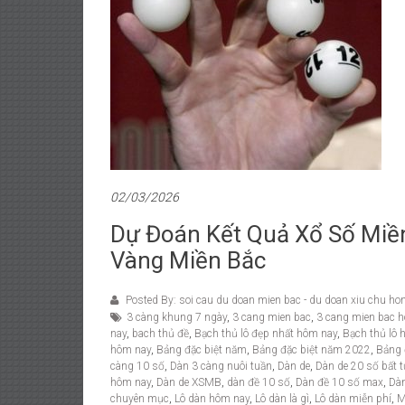
02/03/2026
Dự Đoán Kết Quả Xổ Số Miề
Vàng Miền Bắc
Posted By: soi cau du doan mien bac - du doan xiu chu h
3 càng khung 7 ngày
,
3 cang mien bac
,
3 cang mien bac 
nay
,
bach thủ đề
,
Bạch thủ lô đẹp nhất hôm nay
,
Bạch thủ lô 
hôm nay
,
Bảng đặc biệt năm
,
Bảng đặc biệt năm 2022
,
Bảng 
càng 10 số
,
Dàn 3 càng nuôi tuần
,
Dàn de
,
Dàn de 20 số bất t
hôm nay
,
Dàn de XSMB
,
dàn đề 10 số
,
Dàn đề 10 số max
,
Dàn
chuyên mục
,
Lô dàn hôm nay
,
Lô dàn là gì
,
Lô dàn miễn phí
,
M