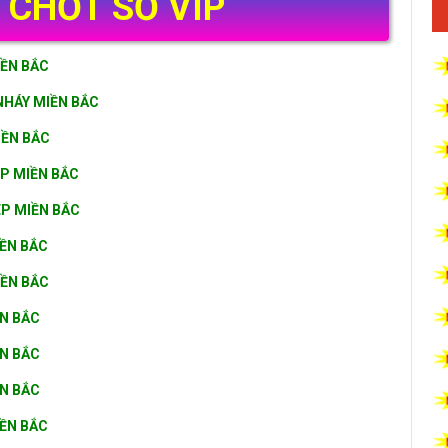
 CHỐT SỐ VÍP
IỀN BẮC
NHÁY MIỀN BẮC
IỀN BẮC
P MIỀN BẮC
ÉP MIỀN BẮC
IỀN BẮC
IỀN BẮC
ỀN BẮC
ỀN BẮC
ỀN BẮC
IỀN BẮC