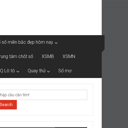
ổ số miền bắc đẹp hôm nay
rung tâm chốt số
XSMB
XSMN
Q Lô tô
Quay thử
Sổ mơ
Search