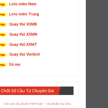
Loto miền Nam
Loto miền Trung
Quay thử XSMB
Quay thử XSMN
Quay thử XSMT
Quay thử Vietlott
Sổ mơ
Chốt Số Cầu Từ Chuyên Gia
soi cau du doan mien bac – du doan xiu chu