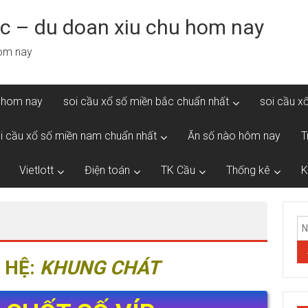
ac – du doan xiu chu hom nay
hom nay
u hom nay
soi cầu xổ số miền bắc chuẩn nhất
soi cầu x
i cầu xổ số miền nam chuẩn nhất
Ăn số nào hôm nay
T
Vietlott
Điện toán
TK Cầu
Thống kê
K
 HỆ:
KHUNG CHÁT