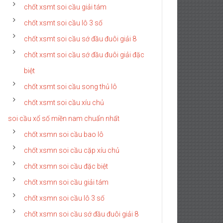
chốt xsmt soi cầu giải tám
chốt xsmt soi cầu lô 3 số
chốt xsmt soi cầu sớ đầu đuôi giải 8
chốt xsmt soi cầu sớ đầu đuôi giải đặc
biệt
chốt xsmt soi cầu song thủ lô
chốt xsmt soi cầu xíu chủ
soi cầu xổ số miền nam chuẩn nhất
chốt xsmn soi cầu bao lô
chốt xsmn soi cầu cặp xíu chủ
chốt xsmn soi cầu đặc biệt
chốt xsmn soi cầu giải tám
chốt xsmn soi cầu lô 3 số
chốt xsmn soi cầu sớ đầu đuôi giải 8