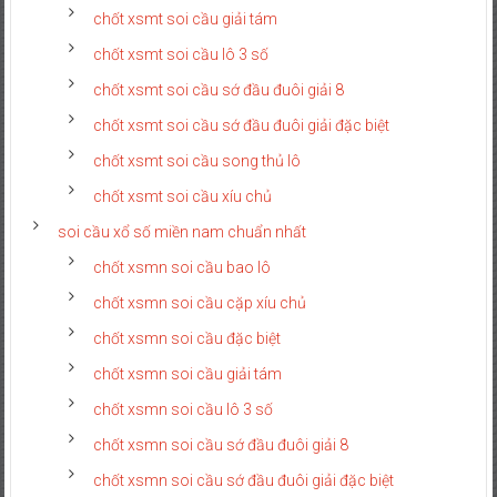
chốt xsmt soi cầu giải tám
chốt xsmt soi cầu lô 3 số
chốt xsmt soi cầu sớ đầu đuôi giải 8
chốt xsmt soi cầu sớ đầu đuôi giải đặc biệt
chốt xsmt soi cầu song thủ lô
chốt xsmt soi cầu xíu chủ
soi cầu xổ số miền nam chuẩn nhất
chốt xsmn soi cầu bao lô
chốt xsmn soi cầu cặp xíu chủ
chốt xsmn soi cầu đặc biệt
chốt xsmn soi cầu giải tám
chốt xsmn soi cầu lô 3 số
chốt xsmn soi cầu sớ đầu đuôi giải 8
chốt xsmn soi cầu sớ đầu đuôi giải đặc biệt