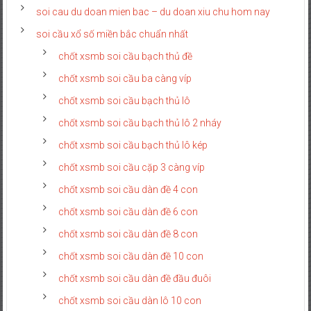
soi cau du doan mien bac – du doan xiu chu hom nay
soi cầu xổ số miền bắc chuẩn nhất
chốt xsmb soi cầu bạch thủ đề
chốt xsmb soi cầu ba càng víp
chốt xsmb soi cầu bạch thủ lô
chốt xsmb soi cầu bạch thủ lô 2 nháy
chốt xsmb soi cầu bạch thủ lô kép
chốt xsmb soi cầu cặp 3 càng víp
chốt xsmb soi cầu dàn đề 4 con
chốt xsmb soi cầu dàn đề 6 con
chốt xsmb soi cầu dàn đề 8 con
chốt xsmb soi cầu dàn đề 10 con
chốt xsmb soi cầu dàn đề đầu đuôi
chốt xsmb soi cầu dàn lô 10 con