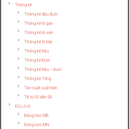
Thống kê
Thống kê đầu đuôi
Thống kê lô gan
Thống kê lô xiên
Thống kê lô kép
Thống kê Đầu
Thống kê Đuôi
Thống kê Đầu – Đuôi
Thống kê Tổng
Tần suất xuất hiện
TK từ 00 đến 99
KQ Lô tô
Bảng loto MB
Bảng loto MN