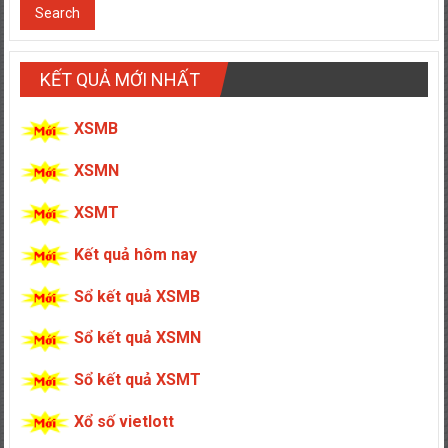
Search
KẾT QUẢ MỚI NHẤT
XSMB
XSMN
XSMT
Kết quả hôm nay
Sổ kết quả XSMB
Sổ kết quả XSMN
Sổ kết quả XSMT
Xổ số vietlott