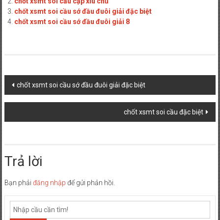
chốt xsmt soi cầu cặp xíu chủ
chốt xsmt soi cầu sớ đầu đuôi giải đặc biệt
chốt xsmt soi cầu sớ đầu đuôi giải 8
Post
chốt xsmt soi cầu sớ đầu đuôi giải đặc biệt
navigation
chốt xsmt soi cầu đặc biệt
Trả lời
Bạn phải
đăng nhập
để gửi phản hồi.