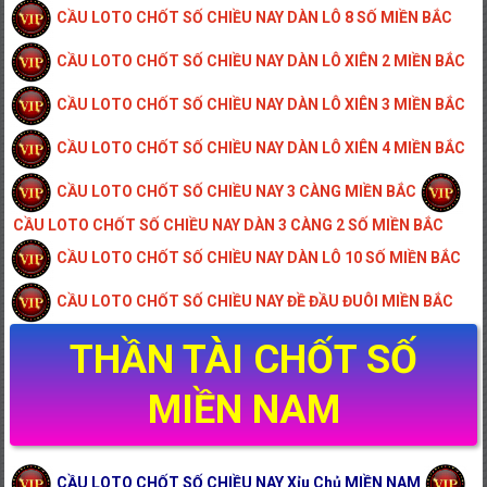
CẦU LOTO CHỐT SỐ CHIỀU NAY DÀN LÔ 8 SỐ MIỀN BẮC
CẦU LOTO CHỐT SỐ CHIỀU NAY DÀN LÔ XIÊN 2 MIỀN BẮC
CẦU LOTO CHỐT SỐ CHIỀU NAY DÀN LÔ XIÊN 3 MIỀN BẮC
CẦU LOTO CHỐT SỐ CHIỀU NAY DÀN LÔ XIÊN 4 MIỀN BẮC
CẦU LOTO CHỐT SỐ CHIỀU NAY 3 CÀNG MIỀN BẮC
CẦU LOTO CHỐT SỐ CHIỀU NAY DÀN 3 CÀNG 2 SỐ MIỀN BẮC
CẦU LOTO CHỐT SỐ CHIỀU NAY DÀN LÔ 10 SỐ MIỀN BẮC
CẦU LOTO CHỐT SỐ CHIỀU NAY ĐỀ ĐẦU ĐUÔI MIỀN BẮC
THẦN TÀI CHỐT SỐ
MIỀN NAM
CẦU LOTO CHỐT SỐ CHIỀU NAY Xỉu Chủ MIỀN NAM