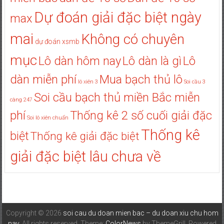
Dự đoán giải đặc biệt ngày
max
mai
Không có chuyên
dự đoán xsmb
mục
Lô dàn hôm nay
Lô dàn là gì
Lô
dàn miễn phí
Mua bạch thủ lô
lô xiên 3
Soi cầu 3
Soi cầu bạch thủ miền Bắc miễn
càng 247
phí
Thống kê 2 số cuối giải đặc
Soi lô xiên chuẩn
Thống kê
biệt
Thống kê giải đặc biệt
giải đặc biệt lâu chưa về
Copyright © 2026
soi cau du doan mien bac – du doan xiu chu hom
nay
. All rights reserved. Theme:
ColorNews
by ThemeGrill. Powered