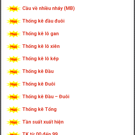
Cầu về nhiều nháy (MB)
Thống kê đầu đuôi
Thống kê lô gan
Thống kê lô xiên
Thống kê lô kép
Thống kê Đầu
Thống kê Đuôi
Thống kê Đầu – Đuôi
Thống kê Tổng
Tần suất xuất hiện
TK từ 00 đến 99