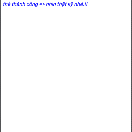
thẻ thành công => nhìn thật kỹ nhé.!!