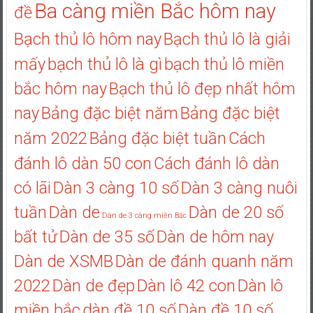
Ba càng miền Bắc hôm nay
đề
Bạch thủ lô hôm nay
Bạch thủ lô là giải
bạch thủ lô là gì
mấy
bạch thủ lô miền
bắc hôm nay
Bạch thủ lô đẹp nhất hôm
nay
Bảng đặc biệt năm
Bảng đặc biệt
năm 2022
Bảng đặc biệt tuần
Cách
đánh lô dàn 50 con
Cách đánh lô dàn
có lãi
Dàn 3 càng 10 số
Dàn 3 càng nuôi
tuần
Dàn de
Dàn de 20 số
Dàn de 3 càng miền Bắc
bất tử
Dàn de 35 số
Dàn de hôm nay
Dàn de XSMB
Dàn de đánh quanh năm
2022
Dàn de đẹp
Dàn lô 42 con
Dàn lô
miền bắc
dàn đề 10 số
Dàn đề 10 số