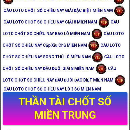
CẦU LOTO CHỐT SỐ CHIỀU NAY GIẢI ĐẶC BIỆT MIỀN NAM
CẦU LOTO CHỐT SỐ CHIỀU NAY GIẢI 8 MIỀN NAM
CẦU
LOTO CHỐT SỐ CHIỀU NAY BAO LÔ MIỀN NAM
CẦU LOTO
CHỐT SỐ CHIỀU NAY Cặp Xỉu Chủ MIỀN NAM
CẦU LOTO
CHỐT SỐ CHIỀU NAY SONG THỦ LÔ MIỀN NAM
CẦU LOTO
CHỐT SỐ CHIỀU NAY ĐẦU ĐUÔI GIẢI 8 MIỀN NAM
CẦU
LOTO CHỐT SỐ CHIỀU NAY ĐẦU ĐUÔI ĐẶC BIỆT MIỀN NAM
CẦU LOTO CHỐT SỐ CHIỀU NAY LÔ 3 SỐ MIỀN NAM
THẦN TÀI CHỐT SỐ
MIỀN TRUNG