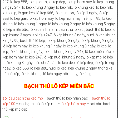
247, lo kep 888, lo kep cam, lo kep dep, lo kep hom nay, lo kep khung
3 ngay 247, lo kep khung 3 ngày, lo kep mb, lo khung kep, lo kép mb,
lo to kep, lô gan kép, lô kep 666, lô kep ngon, lô kép 1 ngày, lô kép
888, lô kép gan, lô kép hôm nay, lô kép hôm nay miễn phí 95, lô kép
khung, lô kép khung 1 ngày, lô kép khung 2 ngày, lô kép khung 5 ngày,
lô kép miền bắc, lô kép miền nam, bach thu lo kep , bạch thủ lô kép, lo
kep khung 3 ngày, soi cầu 247 lô kép khung 3 ngày, nuôi lô kép khung
3 ngày 99, bạch thủ lô kép, lo kep khung 3 ngày, lô kép khung 2 ngày,
lô kép hôm nay, lô kép khung 1 ngày, lo kep khung 3 ngày, lô kép, lo
kep, lô kép khung 5 ngày, lo kep khung 3 ngay 247, lô kép miền bắc, lo
kep hom nay, lo kep 247, lô kép nuôi khung 2 ngày, lo kep mb, lô kép
nuôi khung 3 ngày siêu chuẩn ăn, lo kep dep, lô kép đẹp, lô kép trong
ngày, lo kep 888, lô kép 888, nuôi lô kép, kep khung 2 ngay, thống kê
dàn lô kép, lô kép khung, lô kép ngày hôm nay, lô kép gan
BẠCH THỦ LÔ KÉP MIỀN BẮC
soi cầu bạch thủ kép mb
– bạch thủ lô kép miền bắc –
bạch thủ lô
kép 100
– soi bạch thủ lô kép mb –
lô kép hôm nay
– soi cầu bạch
thủ kép mb đẹp