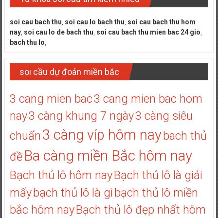
soi cau bach thu
,
soi cau lo bach thu
,
soi cau bach thu hom
nay
,
soi cau lo de bach thu
,
soi cau bach thu mien bac 24 gio
,
bach thu lo
,
soi cầu dự đoán miền bắc
3 cang mien bac
3 cang mien bac hom
nay
3 càng khung 7 ngày
3 càng siêu
3 càng víp hôm nay
chuẩn
bach thủ
Ba càng miền Bắc hôm nay
đề
Bạch thủ lô hôm nay
Bạch thủ lô là giải
bạch thủ lô là gì
mấy
bạch thủ lô miền
bắc hôm nay
Bạch thủ lô đẹp nhất hôm