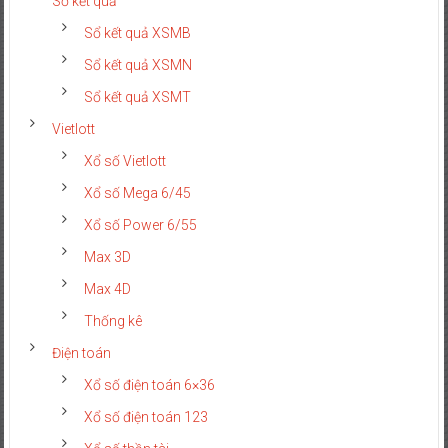
Sổ kết quả
Sổ kết quả XSMB
Sổ kết quả XSMN
Sổ kết quả XSMT
Vietlott
Xổ số Vietlott
Xổ số Mega 6/45
Xổ số Power 6/55
Max 3D
Max 4D
Thống kê
Điện toán
Xổ số điện toán 6×36
Xổ số điện toán 123