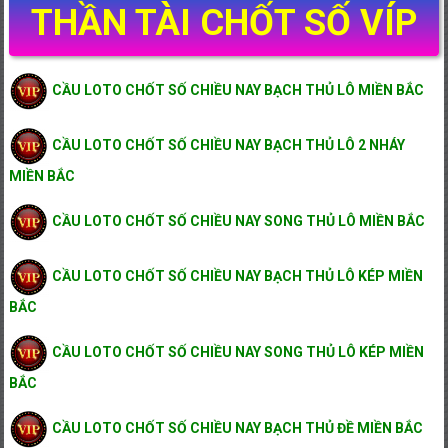
THẦN TÀI CHỐT SỐ VÍP
CẦU LOTO CHỐT SỐ CHIỀU NAY BẠCH THỦ LÔ MIỀN BẮC
CẦU LOTO CHỐT SỐ CHIỀU NAY BẠCH THỦ LÔ 2 NHÁY
MIỀN BẮC
CẦU LOTO CHỐT SỐ CHIỀU NAY SONG THỦ LÔ MIỀN BẮC
CẦU LOTO CHỐT SỐ CHIỀU NAY BẠCH THỦ LÔ KÉP MIỀN
BẮC
CẦU LOTO CHỐT SỐ CHIỀU NAY SONG THỦ LÔ KÉP MIỀN
BẮC
CẦU LOTO CHỐT SỐ CHIỀU NAY BẠCH THỦ ĐỀ MIỀN BẮC