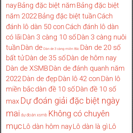
nay
Bảng đặc biệt năm
Bảng đặc biệt
năm 2022
Bảng đặc biệt tuần
Cách
đánh lô dàn 50 con
Cách đánh lô dàn
có lãi
Dàn 3 càng 10 số
Dàn 3 càng nuôi
tuần
Dàn de
Dàn de 20 số
Dàn de 3 càng miền Bắc
bất tử
Dàn de 35 số
Dàn de hôm nay
Dàn de XSMB
Dàn de đánh quanh năm
2022
Dàn de đẹp
Dàn lô 42 con
Dàn lô
miền bắc
dàn đề 10 số
Dàn đề 10 số
Dự đoán giải đặc biệt ngày
max
mai
Không có chuyên
dự đoán xsmb
mục
Lô dàn hôm nay
Lô dàn là gì
Lô