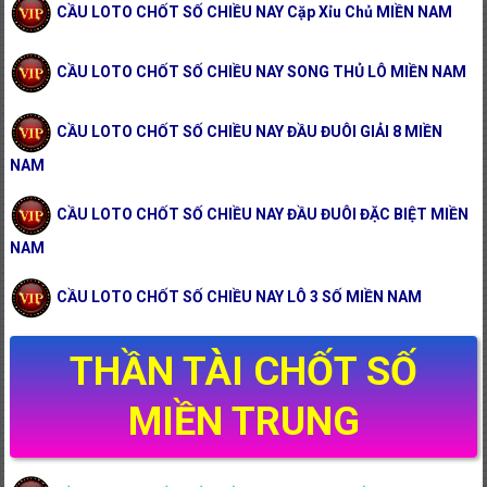
CẦU LOTO CHỐT SỐ CHIỀU NAY Cặp Xỉu Chủ MIỀN NAM
CẦU LOTO CHỐT SỐ CHIỀU NAY SONG THỦ LÔ MIỀN NAM
CẦU LOTO CHỐT SỐ CHIỀU NAY ĐẦU ĐUÔI GIẢI 8 MIỀN
NAM
CẦU LOTO CHỐT SỐ CHIỀU NAY ĐẦU ĐUÔI ĐẶC BIỆT MIỀN
NAM
CẦU LOTO CHỐT SỐ CHIỀU NAY LÔ 3 SỐ MIỀN NAM
THẦN TÀI CHỐT SỐ
MIỀN TRUNG