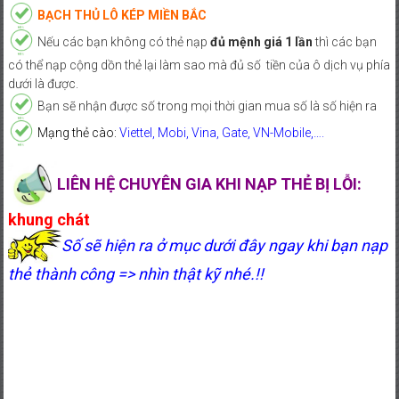
BẠCH THỦ LÔ KÉP MIỀN BẮC
Nếu các bạn không có thẻ nạp
đủ mệnh giá 1 lần
thì các bạn
có thể nạp cộng dồn thẻ lại làm sao mà đủ số tiền của ô dịch vụ phía
dưới là được.
Bạn sẽ nhận được số trong mọi thời gian mua số là số hiện ra
Mạng thẻ cào:
Viettel, Mobi, Vina, Gate, VN-Mobile,….
LIÊN HỆ CHUYÊN GIA KHI NẠP THẺ BỊ LỖI:
khung chát
Số sẽ hiện ra ở mục dưới đây ngay khi bạn nạp
thẻ thành công => nhìn thật kỹ nhé.!!