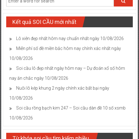
Kết quả SOI CẦU mới nhất
Lô xiên đẹp nhất hôm nay chuẩn nhất ngày 10/08/2026
Miễn phí số đề miền bắc hôm nay chính xác nhất ngày
10/08/2026
Soi cầu lô đẹp nhất ngày hôm nay – Dự đoán xổ số hôm
nay ăn chắc ngày 10/08/2026
Nuôi lô kép khung 2 ngày chính xác bất bại ngày
10/08/2026
Soi cầu rồng bạch kim 247 – Soi cầu dàn đề 10 số xsmb
10/08/2026
Từ khóa soi cầu tìm kiếm nhiều