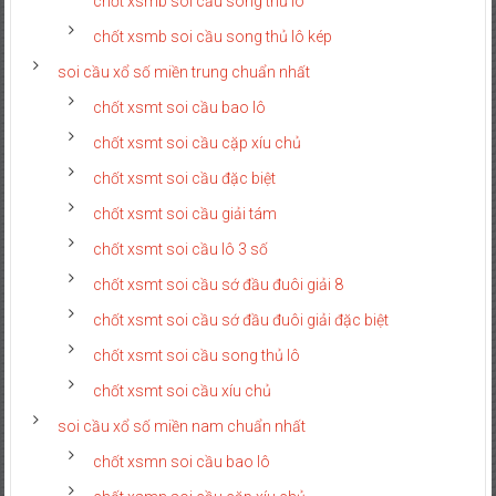
chốt xsmb soi cầu song thủ lô
chốt xsmb soi cầu song thủ lô kép
soi cầu xổ số miền trung chuẩn nhất
chốt xsmt soi cầu bao lô
chốt xsmt soi cầu cặp xíu chủ
chốt xsmt soi cầu đặc biệt
chốt xsmt soi cầu giải tám
chốt xsmt soi cầu lô 3 số
chốt xsmt soi cầu sớ đầu đuôi giải 8
chốt xsmt soi cầu sớ đầu đuôi giải đặc biệt
chốt xsmt soi cầu song thủ lô
chốt xsmt soi cầu xíu chủ
soi cầu xổ số miền nam chuẩn nhất
chốt xsmn soi cầu bao lô