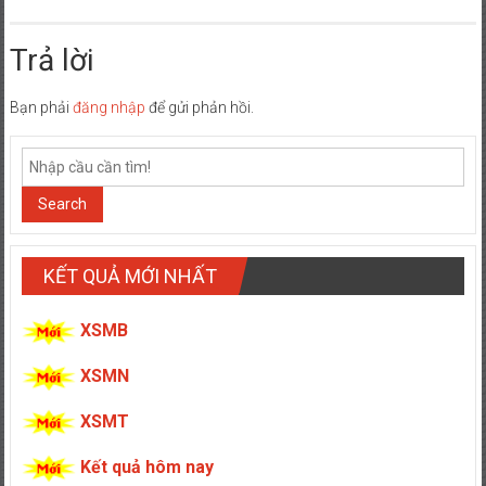
Trả lời
Bạn phải
đăng nhập
để gửi phản hồi.
Search
KẾT QUẢ MỚI NHẤT
XSMB
XSMN
XSMT
Kết quả hôm nay