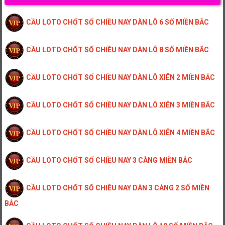
CẦU LOTO CHỐT SỐ CHIỀU NAY DÀN LÔ 6 SỐ MIỀN BẮC
CẦU LOTO CHỐT SỐ CHIỀU NAY DÀN LÔ 8 SỐ MIỀN BẮC
CẦU LOTO CHỐT SỐ CHIỀU NAY DÀN LÔ XIÊN 2 MIỀN BẮC
CẦU LOTO CHỐT SỐ CHIỀU NAY DÀN LÔ XIÊN 3 MIỀN BẮC
CẦU LOTO CHỐT SỐ CHIỀU NAY DÀN LÔ XIÊN 4 MIỀN BẮC
CẦU LOTO CHỐT SỐ CHIỀU NAY 3 CÀNG MIỀN BẮC
CẦU LOTO CHỐT SỐ CHIỀU NAY DÀN 3 CÀNG 2 SỐ MIỀN
BẮC