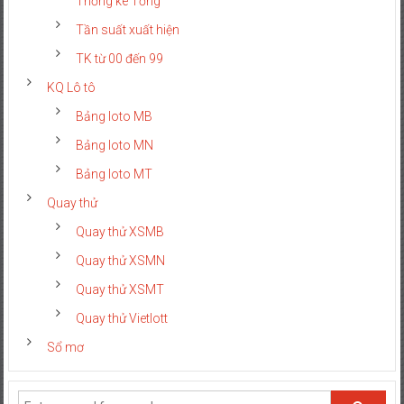
Thống kê Tổng
Tần suất xuất hiện
TK từ 00 đến 99
KQ Lô tô
Bảng loto MB
Bảng loto MN
Bảng loto MT
Quay thử
Quay thử XSMB
Quay thử XSMN
Quay thử XSMT
Quay thử Vietlott
Sổ mơ