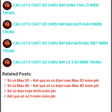
CẦU LOTO CHỐT SỐ CHIỀU NAY SONG THỦ LÔ MIỀN
TRUNG
CẦU LOTO CHỐT SỐ CHIỀU NAY ĐẦU ĐUÔI GIẢI 8 MIỀN
TRUNG
CẦU LOTO CHỐT SỐ CHIỀU NAY ĐẦU ĐUÔI ĐẶC BIỆT MIỀN
TRUNG
CẦU LOTO CHỐT SỐ CHIỀU NAY LÔ 3 SỐ MIỀN TRUNG
Related Posts:
Xổ số Max 3D – Kết quả xổ số điện toán Max 3D miễn phí
Xổ số Max 4D – Kết quả xổ số điện toán Max 4D miễn phí
Xổ số điện toán 6×36 miễn phí
Kết quả xổ số 3 miền miễn phí