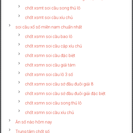
chốt xsmt soi cầu song thủ lô
chốt xsmt soi cầu xíu chủ
soi cầu xổ số miền nam chuẩn nhất
chốt xsmn soi cầu bao lô
chốt xsmn soi cầu cặp xíu chủ
chốt xsmn soi cầu đặc biệt
chốt xsmn soi cầu giải tám
chốt xsmn soi cầu lô 3 số
chốt xsmn soi cầu sớ đầu đuôi giải 8
chốt xsmn soi cầu sớ đầu đuôi giải đặc biệt
chốt xsmn soi cầu song thủ lô
chốt xsmn soi cầu xíu chủ
Ăn số nào hôm nay
Trung tâm chốt số