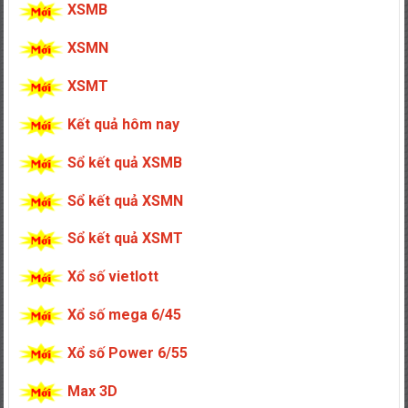
XSMB
XSMN
XSMT
Kết quả hôm nay
Sổ kết quả XSMB
Sổ kết quả XSMN
Sổ kết quả XSMT
Xổ số vietlott
Xổ số mega 6/45
Xổ số Power 6/55
Max 3D