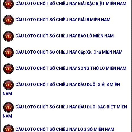
CẦU LOTO CHỐT SỐ CHIỀU NAY GIẢI ĐẶC BIỆT MIỀN NAM
CẦU LOTO CHỐT SỐ CHIỀU NAY GIẢI 8 MIỀN NAM
CẦU LOTO CHỐT SỐ CHIỀU NAY BAO LÔ MIỀN NAM
CẦU LOTO CHỐT SỐ CHIỀU NAY Cặp Xỉu Chủ MIỀN NAM
CẦU LOTO CHỐT SỐ CHIỀU NAY SONG THỦ LÔ MIỀN NAM
CẦU LOTO CHỐT SỐ CHIỀU NAY ĐẦU ĐUÔI GIẢI 8 MIỀN
NAM
CẦU LOTO CHỐT SỐ CHIỀU NAY ĐẦU ĐUÔI ĐẶC BIỆT MIỀN
NAM
CẦU LOTO CHỐT SỐ CHIỀU NAY LÔ 3 SỐ MIỀN NAM