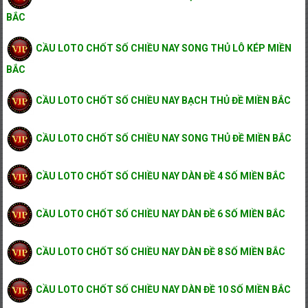
BẮC
CẦU LOTO CHỐT SỐ CHIỀU NAY SONG THỦ LÔ KÉP MIỀN
BẮC
CẦU LOTO CHỐT SỐ CHIỀU NAY BẠCH THỦ ĐỀ MIỀN BẮC
CẦU LOTO CHỐT SỐ CHIỀU NAY SONG THỦ ĐỀ MIỀN BẮC
CẦU LOTO CHỐT SỐ CHIỀU NAY DÀN ĐỀ 4 SỐ MIỀN BẮC
CẦU LOTO CHỐT SỐ CHIỀU NAY DÀN ĐỀ 6 SỐ MIỀN BẮC
CẦU LOTO CHỐT SỐ CHIỀU NAY DÀN ĐỀ 8 SỐ MIỀN BẮC
CẦU LOTO CHỐT SỐ CHIỀU NAY DÀN ĐỀ 10 SỐ MIỀN BẮC