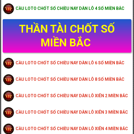
CẦU LOTO CHỐT SỐ CHIỀU NAY DÀN LÔ 4 SỐ MIỀN BẮC
THẦN TÀI CHỐT SỐ
MIỀN BẮC
CẦU LOTO CHỐT SỐ CHIỀU NAY DÀN LÔ 6 SỐ MIỀN BẮC
CẦU LOTO CHỐT SỐ CHIỀU NAY DÀN LÔ 8 SỐ MIỀN BẮC
CẦU LOTO CHỐT SỐ CHIỀU NAY DÀN LÔ XIÊN 2 MIỀN BẮC
CẦU LOTO CHỐT SỐ CHIỀU NAY DÀN LÔ XIÊN 3 MIỀN BẮC
CẦU LOTO CHỐT SỐ CHIỀU NAY DÀN LÔ XIÊN 4 MIỀN BẮC