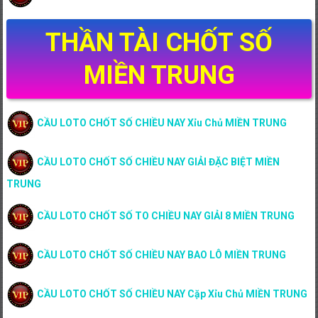
THẦN TÀI CHỐT SỐ
MIỀN TRUNG
CẦU LOTO CHỐT SỐ CHIỀU NAY Xỉu Chủ MIỀN TRUNG
CẦU LOTO CHỐT SỐ CHIỀU NAY GIẢI ĐẶC BIỆT MIỀN
TRUNG
CẦU LOTO CHỐT SỐ TO CHIỀU NAY GIẢI 8 MIỀN TRUNG
CẦU LOTO CHỐT SỐ CHIỀU NAY BAO LÔ MIỀN TRUNG
CẦU LOTO CHỐT SỐ CHIỀU NAY Cặp Xỉu Chủ MIỀN TRUNG