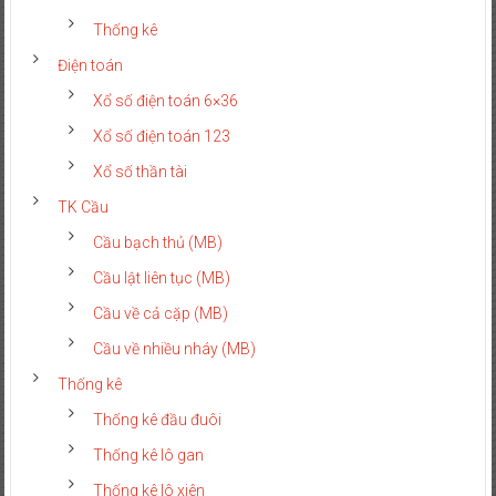
Thống kê
Điện toán
Xổ số điện toán 6×36
Xổ số điện toán 123
Xổ số thần tài
TK Cầu
Cầu bạch thủ (MB)
Cầu lật liên tục (MB)
Cầu về cả cặp (MB)
Cầu về nhiều nháy (MB)
Thống kê
Thống kê đầu đuôi
Thống kê lô gan
Thống kê lô xiên