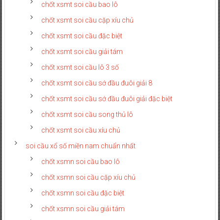
chốt xsmt soi cầu bao lô
chốt xsmt soi cầu cặp xíu chủ
chốt xsmt soi cầu đặc biệt
chốt xsmt soi cầu giải tám
chốt xsmt soi cầu lô 3 số
chốt xsmt soi cầu sớ đầu đuôi giải 8
chốt xsmt soi cầu sớ đầu đuôi giải đặc biệt
chốt xsmt soi cầu song thủ lô
chốt xsmt soi cầu xíu chủ
soi cầu xổ số miền nam chuẩn nhất
chốt xsmn soi cầu bao lô
chốt xsmn soi cầu cặp xíu chủ
chốt xsmn soi cầu đặc biệt
chốt xsmn soi cầu giải tám