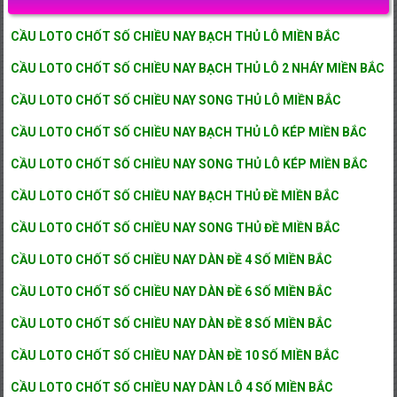
CẦU LOTO CHỐT SỐ CHIỀU NAY BẠCH THỦ LÔ MIỀN BẮC
CẦU LOTO CHỐT SỐ CHIỀU NAY BẠCH THỦ LÔ 2 NHÁY MIỀN BẮC
CẦU LOTO CHỐT SỐ CHIỀU NAY SONG THỦ LÔ MIỀN BẮC
CẦU LOTO CHỐT SỐ CHIỀU NAY BẠCH THỦ LÔ KÉP MIỀN BẮC
CẦU LOTO CHỐT SỐ CHIỀU NAY SONG THỦ LÔ KÉP MIỀN BẮC
CẦU LOTO CHỐT SỐ CHIỀU NAY BẠCH THỦ ĐỀ MIỀN BẮC
CẦU LOTO CHỐT SỐ CHIỀU NAY SONG THỦ ĐỀ MIỀN BẮC
CẦU LOTO CHỐT SỐ CHIỀU NAY DÀN ĐỀ 4 SỐ MIỀN BẮC
CẦU LOTO CHỐT SỐ CHIỀU NAY DÀN ĐỀ 6 SỐ MIỀN BẮC
CẦU LOTO CHỐT SỐ CHIỀU NAY DÀN ĐỀ 8 SỐ MIỀN BẮC
CẦU LOTO CHỐT SỐ CHIỀU NAY DÀN ĐỀ 10 SỐ MIỀN BẮC
CẦU LOTO CHỐT SỐ CHIỀU NAY DÀN LÔ 4 SỐ MIỀN BẮC