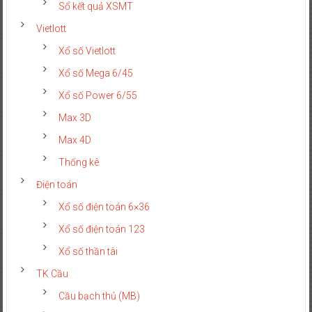
Sổ kết quả XSMT
Vietlott
Xổ số Vietlott
Xổ số Mega 6/45
Xổ số Power 6/55
Max 3D
Max 4D
Thống kê
Điện toán
Xổ số điện toán 6×36
Xổ số điện toán 123
Xổ số thần tài
TK Cầu
Cầu bạch thủ (MB)