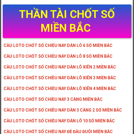
THẦN TÀI CHỐT SỐ
MIỀN BẮC
CẦU LOTO CHỐT SỐ CHIỀU NAY DÀN LÔ 6 SỐ MIỀN BẮC
CẦU LOTO CHỐT SỐ CHIỀU NAY DÀN LÔ 8 SỐ MIỀN BẮC
CẦU LOTO CHỐT SỐ CHIỀU NAY DÀN LÔ XIÊN 2 MIỀN BẮC
CẦU LOTO CHỐT SỐ CHIỀU NAY DÀN LÔ XIÊN 3 MIỀN BẮC
CẦU LOTO CHỐT SỐ CHIỀU NAY DÀN LÔ XIÊN 4 MIỀN BẮC
CẦU LOTO CHỐT SỐ CHIỀU NAY 3 CÀNG MIỀN BẮC
CẦU LOTO CHỐT SỐ CHIỀU NAY DÀN 3 CÀNG 2 SỐ MIỀN BẮC
CẦU LOTO CHỐT SỐ CHIỀU NAY DÀN LÔ 10 SỐ MIỀN BẮC
CẦU LOTO CHỐT SỐ CHIỀU NAY ĐỀ ĐẦU ĐUÔI MIỀN BẮC