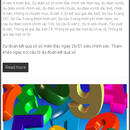
lô xiên 4 miền Bắc
,
Dự đoán xổ số miền Bắc chính xác hôm nay
,
dự đoán xsmb
,
dự đoán xsmb chính xác
,
dự đoán xsmb chuẩn
,
dự đoán xsmb đặc biệt
,
Ghép
lô xiên
,
Không có chuyên mục
,
lô xiên 3
,
Số kết quả giải đặc biệt
,
Soi cầu 3 càng
247
,
Soi cầu 3 càng 6666 miễn phí
,
Soi cầu 3 càng miễn phí miền Nam
,
soi
cầu dự đoán xsmb chính xác 100
,
Soi cầu lô xiên 2
,
Soi lô xiên chuẩn
,
Tần suất
lô xiên
,
Thống kê giải đặc biệt 24
,
Thống kê giải đặc biệt lâu chưa về
,
Thống kê
giải đặc biệt về 59
Dự đoán kết quả xổ số miền Bắc ngày 26/01 siêu chính xác. Tham
khảo ngay soi cầu lô dự đoán kết quả xổ
Read more