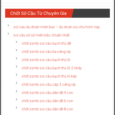
Chốt Số Cầu Từ Chuyên Gia
soi cau du doan mien bac – du doan xiu chu hom nay
soi cầu xổ số miền bắc chuẩn nhất
chốt xsmb soi cầu bạch thủ đề
chốt xsmb soi cầu ba càng víp
chốt xsmb soi cầu bạch thủ lô
chốt xsmb soi cầu bạch thủ lô 2 nháy
chốt xsmb soi cầu bạch thủ lô kép
chốt xsmb soi cầu cặp 3 càng víp
chốt xsmb soi cầu dàn đề 4 con
chốt xsmb soi cầu dàn đề 6 con
chốt xsmb soi cầu dàn đề 8 con