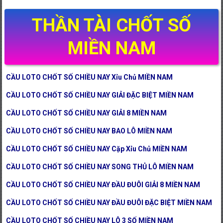
THẦN TÀI CHỐT SỐ
MIỀN NAM
CẦU LOTO CHỐT SỐ CHIỀU NAY Xỉu Chủ MIỀN NAM
CẦU LOTO CHỐT SỐ CHIỀU NAY GIẢI ĐẶC BIỆT MIỀN NAM
CẦU LOTO CHỐT SỐ CHIỀU NAY GIẢI 8 MIỀN NAM
CẦU LOTO CHỐT SỐ CHIỀU NAY BAO LÔ MIỀN NAM
CẦU LOTO CHỐT SỐ CHIỀU NAY Cặp Xỉu Chủ MIỀN NAM
CẦU LOTO CHỐT SỐ CHIỀU NAY SONG THỦ LÔ MIỀN NAM
CẦU LOTO CHỐT SỐ CHIỀU NAY ĐẦU ĐUÔI GIẢI 8 MIỀN NAM
CẦU LOTO CHỐT SỐ CHIỀU NAY ĐẦU ĐUÔI ĐẶC BIỆT MIỀN NAM
CẦU LOTO CHỐT SỐ CHIỀU NAY LÔ 3 SỐ MIỀN NAM