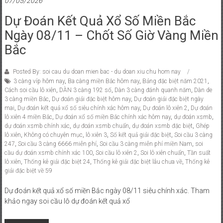
07/05/2026
Dự Đoán Kết Quả Xổ Số Miền Bắc
Ngày 08/11 – Chốt Số Giờ Vàng Miền
Bắc
Posted By: soi cau du doan mien bac - du doan xiu chu hom nay
3 càng víp hôm nay
,
Ba càng miền Bắc hôm nay
,
Bảng đặc biệt năm 2021
,
Cách soi cầu lô xiên
,
DÀN 3 càng 192 số
,
Dàn 3 càng đánh quanh năm
,
Dàn de
3 càng miền Bắc
,
Dự đoán giải đặc biệt hôm nay
,
Dự đoán giải đặc biệt ngày
mai
,
Dự đoán kết quả xổ số siêu chính xác hôm nay
,
Dự đoán lô xiên 2
,
Dự đoán
lô xiên 4 miền Bắc
,
Dự đoán xổ số miền Bắc chính xác hôm nay
,
dự đoán xsmb
,
dự đoán xsmb chính xác
,
dự đoán xsmb chuẩn
,
dự đoán xsmb đặc biệt
,
Ghép
lô xiên
,
Không có chuyên mục
,
lô xiên 3
,
Số kết quả giải đặc biệt
,
Soi cầu 3 càng
247
,
Soi cầu 3 càng 6666 miễn phí
,
Soi cầu 3 càng miễn phí miền Nam
,
soi
cầu dự đoán xsmb chính xác 100
,
Soi cầu lô xiên 2
,
Soi lô xiên chuẩn
,
Tần suất
lô xiên
,
Thống kê giải đặc biệt 24
,
Thống kê giải đặc biệt lâu chưa về
,
Thống kê
giải đặc biệt về 59
Dự đoán kết quả xổ số miền Bắc ngày 08/11 siêu chính xác. Tham
khảo ngay soi cầu lô dự đoán kết quả xổ