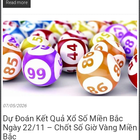
Read more
07/05/2026
Dự Đoán Kết Quả Xổ Số Miền Bắc
Ngày 22/11 – Chốt Số Giờ Vàng Miền
Bắc