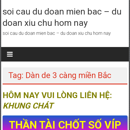
Skip
to
soi cau du doan mien bac – du
content
doan xiu chu hom nay
soi cau du doan mien bac – du doan xiu chu hom nay
Tag: Dàn de 3 càng miền Bắc
HÔM NAY VUI LÒNG LIÊN HỆ:
KHUNG CHÁT
THẦN TÀI CHỐT SỐ VÍP