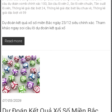
cầu dự đoán xsmb chính xác 100
,
Soi cầu lô xiên 2
,
Soi lô xiên chuẩn
,
Tần suất
lô xiên
,
Thống kê giải đặc biệt 24
,
Thống kê giải đặc biệt lâu chưa về
,
Thống kê
giải đặc biệt về 59
Dự đoán kết quả xổ số miền Bắc ngày 23/12 siêu chính xác. Tham
khảo ngay soi cầu lô dự đoán kết quả xổ
Read more
07/05/2026
Dự Đoán Kết Quả Xổ Số Miền Bắc