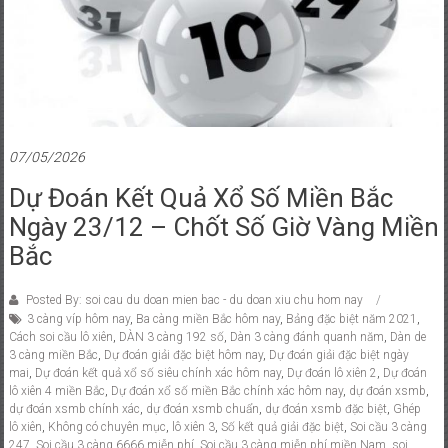
07/05/2026
Dự Đoán Kết Quả Xổ Số Miền Bắc
Ngày 23/12 – Chốt Số Giờ Vàng Miền
Bắc
Posted By: soi cau du doan mien bac - du doan xiu chu hom nay
3 càng víp hôm nay
,
Ba càng miền Bắc hôm nay
,
Bảng đặc biệt năm 2021
,
Cách soi cầu lô xiên
,
DÀN 3 càng 192 số
,
Dàn 3 càng đánh quanh năm
,
Dàn de
3 càng miền Bắc
,
Dự đoán giải đặc biệt hôm nay
,
Dự đoán giải đặc biệt ngày
mai
,
Dự đoán kết quả xổ số siêu chính xác hôm nay
,
Dự đoán lô xiên 2
,
Dự đoán
lô xiên 4 miền Bắc
,
Dự đoán xổ số miền Bắc chính xác hôm nay
,
dự đoán xsmb
,
dự đoán xsmb chính xác
,
dự đoán xsmb chuẩn
,
dự đoán xsmb đặc biệt
,
Ghép
lô xiên
,
Không có chuyên mục
,
lô xiên 3
,
Số kết quả giải đặc biệt
,
Soi cầu 3 càng
247
,
Soi cầu 3 càng 6666 miễn phí
,
Soi cầu 3 càng miễn phí miền Nam
,
soi