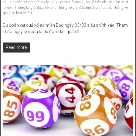
cầu dự đoán xsmb chính xác 100
,
Soi cầu lô xiên 2
,
Soi lô xiên chuẩn
,
Tần suất
lô xiên
,
Thống kê giải đặc biệt 24
,
Thống kê giải đặc biệt lâu chưa về
,
Thống kê
giải đặc biệt về 59
Dự đoán kết quả xổ số miền Bắc ngày 03/03 siêu chính xác. Tham
khảo ngay soi cầu lô dự đoán kết quả xổ
Read more