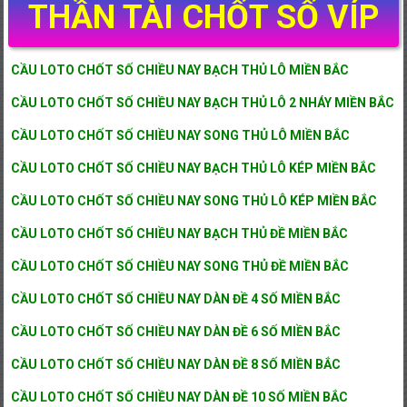
THẦN TÀI CHỐT SỐ VÍP
CẦU LOTO CHỐT SỐ CHIỀU NAY BẠCH THỦ LÔ MIỀN BẮC
CẦU LOTO CHỐT SỐ CHIỀU NAY BẠCH THỦ LÔ 2 NHÁY MIỀN BẮC
CẦU LOTO CHỐT SỐ CHIỀU NAY SONG THỦ LÔ MIỀN BẮC
CẦU LOTO CHỐT SỐ CHIỀU NAY BẠCH THỦ LÔ KÉP MIỀN BẮC
CẦU LOTO CHỐT SỐ CHIỀU NAY SONG THỦ LÔ KÉP MIỀN BẮC
CẦU LOTO CHỐT SỐ CHIỀU NAY BẠCH THỦ ĐỀ MIỀN BẮC
CẦU LOTO CHỐT SỐ CHIỀU NAY SONG THỦ ĐỀ MIỀN BẮC
CẦU LOTO CHỐT SỐ CHIỀU NAY DÀN ĐỀ 4 SỐ MIỀN BẮC
CẦU LOTO CHỐT SỐ CHIỀU NAY DÀN ĐỀ 6 SỐ MIỀN BẮC
CẦU LOTO CHỐT SỐ CHIỀU NAY DÀN ĐỀ 8 SỐ MIỀN BẮC
CẦU LOTO CHỐT SỐ CHIỀU NAY DÀN ĐỀ 10 SỐ MIỀN BẮC