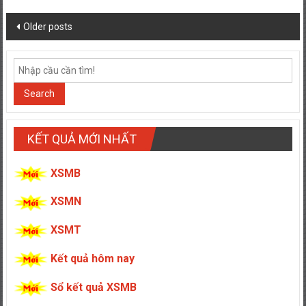
Posts
Older posts
navigation
Search
KẾT QUẢ MỚI NHẤT
XSMB
XSMN
XSMT
Kết quả hôm nay
Sổ kết quả XSMB