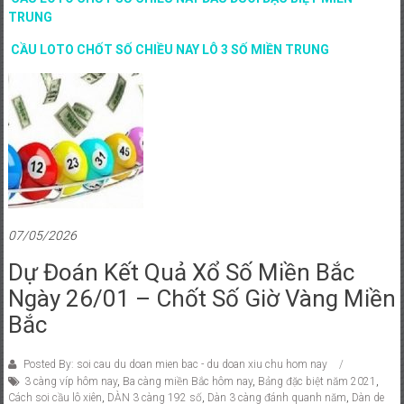
TRUNG
CẦU LOTO CHỐT SỐ CHIỀU NAY LÔ 3 SỐ MIỀN TRUNG
07/05/2026
Dự Đoán Kết Quả Xổ Số Miền Bắc
Ngày 26/01 – Chốt Số Giờ Vàng Miền
Bắc
Posted By: soi cau du doan mien bac - du doan xiu chu hom nay
3 càng víp hôm nay
,
Ba càng miền Bắc hôm nay
,
Bảng đặc biệt năm 2021
,
Cách soi cầu lô xiên
,
DÀN 3 càng 192 số
,
Dàn 3 càng đánh quanh năm
,
Dàn de