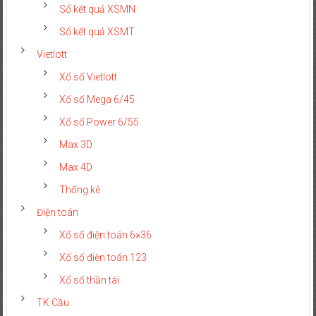
Sổ kết quả XSMN
Sổ kết quả XSMT
Vietlott
Xổ số Vietlott
Xổ số Mega 6/45
Xổ số Power 6/55
Max 3D
Max 4D
Thống kê
Điện toán
Xổ số điện toán 6×36
Xổ số điện toán 123
Xổ số thần tài
TK Cầu