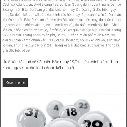
Cách soi cầu lô xiên
,
DÀN 3 càng 192 số
,
Dàn 3 càng đánh quanh năm
,
Dàn de
3 càng miền Bắc
,
Dự đoán giải đặc biệt hôm nay
,
Dự đoán giải đặc biệt ngày
mai
,
Dự đoán kết quả xổ số siêu chính xác hôm nay
,
Dự đoán lô xiên 2
,
Dự đoán
lô xiên 4 miền Bắc
,
Dự đoán xổ số miền Bắc chính xác hôm nay
,
dự đoán xsmb
,
dự đoán xsmb chính xác
,
dự đoán xsmb chuẩn
,
dự đoán xsmb đặc biệt
,
Ghép
lô xiên
,
Không có chuyên mục
,
lô xiên 3
,
Số kết quả giải đặc biệt
,
Soi cầu 3 càng
247
,
Soi cầu 3 càng 6666 miễn phí
,
Soi cầu 3 càng miễn phí miền Nam
,
soi
cầu dự đoán xsmb chính xác 100
,
Soi cầu lô xiên 2
,
Soi lô xiên chuẩn
,
Tần suất
lô xiên
,
Thống kê giải đặc biệt 24
,
Thống kê giải đặc biệt lâu chưa về
,
Thống kê
giải đặc biệt về 59
Dự đoán kết quả xổ số miền Bắc ngày 19/10 siêu chính xác. Tham
khảo ngay soi cầu lô dự đoán kết quả xổ
Read more