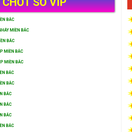
 CHỐT SỐ VÍP
IỀN BẮC
NHÁY MIỀN BẮC
IỀN BẮC
P MIỀN BẮC
ÉP MIỀN BẮC
IỀN BẮC
IỀN BẮC
ỀN BẮC
ỀN BẮC
ỀN BẮC
IỀN BẮC