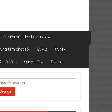
ổ số miền bắc đẹp hôm nay
rung tâm chốt số
XSMB
XSMN
Q Lô tô
Quay thử
Sổ mơ
Search