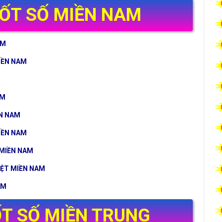
HỐT SỐ MIỀN NAM
AM
IỀN NAM
AM
ỀN NAM
IỀN NAM
 MIỀN NAM
IỆT MIỀN NAM
AM
ỐT SỐ MIỀN TRUNG