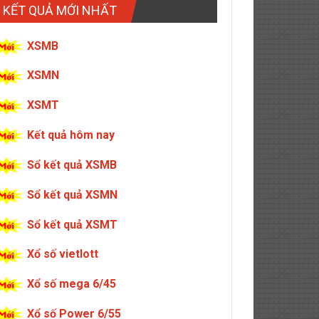
KẾT QUẢ MỚI NHẤT
XSMB
XSMN
XSMT
Kết quả hôm nay
Sổ kết quả XSMB
Sổ kết quả XSMN
Sổ kết quả XSMT
Xổ số vietlott
Xổ số mega 6/45
Xổ số Power 6/55