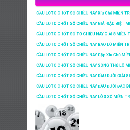
CẦU LOTO CHỐT SỐ CHIỀU NAY Xỉu Chủ MIỀN T
CẦU LOTO CHỐT SỐ CHIỀU NAY GIẢI ĐẶC BIỆT 
CẦU LOTO CHỐT SỐ TO CHIỀU NAY GIẢI 8 MIỀN
CẦU LOTO CHỐT SỐ CHIỀU NAY BAO LÔ MIỀN T
CẦU LOTO CHỐT SỐ CHIỀU NAY Cặp Xỉu Chủ MI
CẦU LOTO CHỐT SỐ CHIỀU NAY SONG THỦ LÔ M
CẦU LOTO CHỐT SỐ CHIỀU NAY ĐẦU ĐUÔI GIẢI 8
CẦU LOTO CHỐT SỐ CHIỀU NAY ĐẦU ĐUÔI ĐẶC B
CẦU LOTO CHỐT SỐ CHIỀU NAY LÔ 3 SỐ MIỀN T