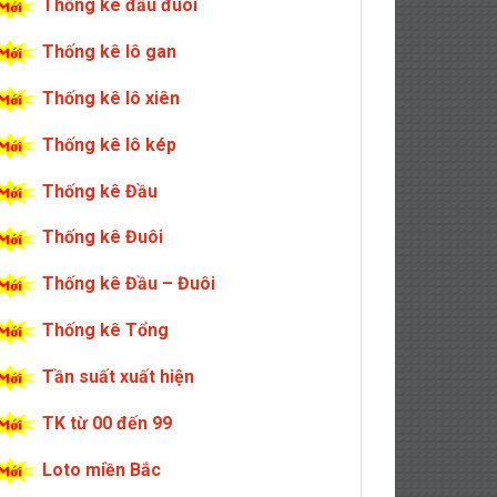
Thống kê đầu đuôi
Thống kê lô gan
Thống kê lô xiên
Thống kê lô kép
Thống kê Đầu
Thống kê Đuôi
Thống kê Đầu – Đuôi
Thống kê Tổng
Tần suất xuất hiện
TK từ 00 đến 99
Loto miền Bắc