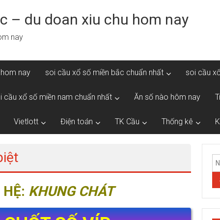
ac – du doan xiu chu hom nay
hom nay
u hom nay
soi cầu xổ số miền bắc chuẩn nhất
soi cầu x
i cầu xổ số miền nam chuẩn nhất
Ăn số nào hôm nay
T
Vietlott
Điện toán
TK Cầu
Thống kê
K
iệt
 HỆ:
KHUNG CHÁT