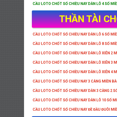
CẦU LOTO CHỐT SỐ CHIỀU NAY DÀN LÔ 4 SỐ MI
THẦN TÀI C
CẦU LOTO CHỐT SỐ CHIỀU NAY DÀN LÔ 6 SỐ MI
CẦU LOTO CHỐT SỐ CHIỀU NAY DÀN LÔ 8 SỐ MI
CẦU LOTO CHỐT SỐ CHIỀU NAY DÀN LÔ XIÊN 2 M
CẦU LOTO CHỐT SỐ CHIỀU NAY DÀN LÔ XIÊN 3 M
CẦU LOTO CHỐT SỐ CHIỀU NAY DÀN LÔ XIÊN 4 M
CẦU LOTO CHỐT SỐ CHIỀU NAY 3 CÀNG MIỀN B
CẦU LOTO CHỐT SỐ CHIỀU NAY DÀN 3 CÀNG 2 S
CẦU LOTO CHỐT SỐ CHIỀU NAY DÀN LÔ 10 SỐ M
CẦU LOTO CHỐT SỐ CHIỀU NAY ĐỀ ĐẦU ĐUÔI MI