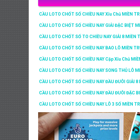
CẦU LOTO CHỐT SỐ CHIỀU NAY Xỉu Chủ MIỀN T
CẦU LOTO CHỐT SỐ CHIỀU NAY GIẢI ĐẶC BIỆT 
CẦU LOTO CHỐT SỐ TO CHIỀU NAY GIẢI 8 MIỀN
CẦU LOTO CHỐT SỐ CHIỀU NAY BAO LÔ MIỀN T
CẦU LOTO CHỐT SỐ CHIỀU NAY Cặp Xỉu Chủ MI
CẦU LOTO CHỐT SỐ CHIỀU NAY SONG THỦ LÔ M
CẦU LOTO CHỐT SỐ CHIỀU NAY ĐẦU ĐUÔI GIẢI 8
CẦU LOTO CHỐT SỐ CHIỀU NAY ĐẦU ĐUÔI ĐẶC B
CẦU LOTO CHỐT SỐ CHIỀU NAY LÔ 3 SỐ MIỀN T