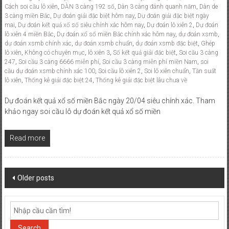
Cách soi cầu lô xiên
,
DÀN 3 càng 192 số
,
Dàn 3 càng đánh quanh năm
,
Dàn de
3 càng miền Bắc
,
Dự đoán giải đặc biệt hôm nay
,
Dự đoán giải đặc biệt ngày
mai
,
Dự đoán kết quả xổ số siêu chính xác hôm nay
,
Dự đoán lô xiên 2
,
Dự đoán
lô xiên 4 miền Bắc
,
Dự đoán xổ số miền Bắc chính xác hôm nay
,
dự đoán xsmb
,
dự đoán xsmb chính xác
,
dự đoán xsmb chuẩn
,
dự đoán xsmb đặc biệt
,
Ghép
lô xiên
,
Không có chuyên mục
,
lô xiên 3
,
Số kết quả giải đặc biệt
,
Soi cầu 3 càng
247
,
Soi cầu 3 càng 6666 miễn phí
,
Soi cầu 3 càng miễn phí miền Nam
,
soi
cầu dự đoán xsmb chính xác 100
,
Soi cầu lô xiên 2
,
Soi lô xiên chuẩn
,
Tần suất
lô xiên
,
Thống kê giải đặc biệt 24
,
Thống kê giải đặc biệt lâu chưa về
Dự đoán kết quả xổ số miền Bắc ngày 20/04 siêu chính xác. Tham
khảo ngay soi cầu lô dự đoán kết quả xổ số miền
Read more
Posts
Older posts
navigation
Search