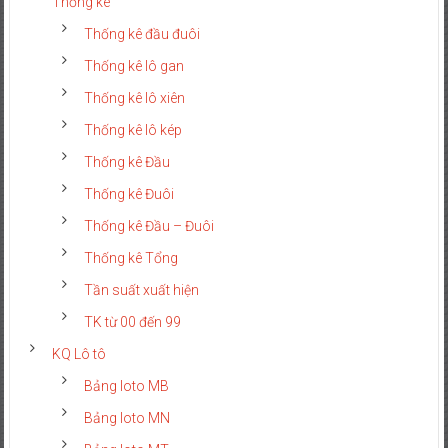
Thống kê
Thống kê đầu đuôi
Thống kê lô gan
Thống kê lô xiên
Thống kê lô kép
Thống kê Đầu
Thống kê Đuôi
Thống kê Đầu – Đuôi
Thống kê Tổng
Tần suất xuất hiện
TK từ 00 đến 99
KQ Lô tô
Bảng loto MB
Bảng loto MN