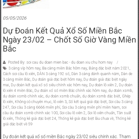
05/05/2026
Dự Đoán Kết Quả Xổ Số Miền Bắc
Ngày 23/02 – Chốt Số Giờ Vàng Miền
Bắc
Posted By: soi cau du doan mien bac - du doan xiu chu hom nay
3 càng víp hôm nay
,
Ba càng miền Bắc hôm nay
,
Bảng đặc biệt năm 2021
,
Cách soi cầu lô xiên
,
DÀN 3 càng 192 số
,
Dàn 3 càng đánh quanh năm
,
Dàn de
3 càng miền Bắc
,
Dự đoán giải đặc biệt hôm nay
,
Dự đoán giải đặc biệt ngày
mai
,
Dự đoán kết quả xổ số siêu chính xác hôm nay
,
Dự đoán lô xiên 2
,
Dự đoán
lô xiên 4 miền Bắc
,
Dự đoán xổ số miền Bắc chính xác hôm nay
,
dự đoán xsmb
,
dự đoán xsmb chính xác
,
dự đoán xsmb chuẩn
,
dự đoán xsmb đặc biệt
,
Ghép
lô xiên
,
Không có chuyên mục
,
lô xiên 3
,
Số kết quả giải đặc biệt
,
Soi cầu 3 càng
247
,
Soi cầu 3 càng 6666 miễn phí
,
Soi cầu 3 càng miễn phí miền Nam
,
soi
cầu dự đoán xsmb chính xác 100
,
Soi cầu lô xiên 2
,
Soi lô xiên chuẩn
,
Tần suất
lô xiên
,
Thống kê giải đặc biệt 24
,
Thống kê giải đặc biệt lâu chưa về
,
Thống kê
giải đặc biệt về 59
Dự đoán kết quả xổ số miền Bắc ngày 23/02 siêu chính xác. Tham