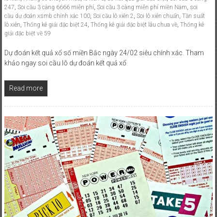
247
,
Soi cầu 3 càng 6666 miễn phí
,
Soi cầu 3 càng miễn phí miền Nam
,
soi
cầu dự đoán xsmb chính xác 100
,
Soi cầu lô xiên 2
,
Soi lô xiên chuẩn
,
Tần suất
lô xiên
,
Thống kê giải đặc biệt 24
,
Thống kê giải đặc biệt lâu chưa về
,
Thống kê
giải đặc biệt về 59
Dự đoán kết quả xổ số miền Bắc ngày 24/02 siêu chính xác. Tham
khảo ngay soi cầu lô dự đoán kết quả xổ
Read more