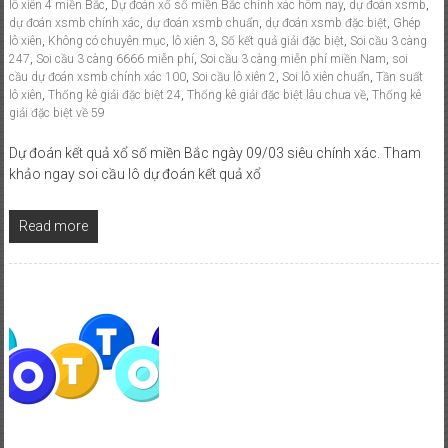
lô xiên 4 miền Bắc
,
Dự đoán xổ số miền Bắc chính xác hôm nay
,
dự đoán xsmb
,
dự đoán xsmb chính xác
,
dự đoán xsmb chuẩn
,
dự đoán xsmb đặc biệt
,
Ghép
lô xiên
,
Không có chuyên mục
,
lô xiên 3
,
Số kết quả giải đặc biệt
,
Soi cầu 3 càng
247
,
Soi cầu 3 càng 6666 miễn phí
,
Soi cầu 3 càng miễn phí miền Nam
,
soi
cầu dự đoán xsmb chính xác 100
,
Soi cầu lô xiên 2
,
Soi lô xiên chuẩn
,
Tần suất
lô xiên
,
Thống kê giải đặc biệt 24
,
Thống kê giải đặc biệt lâu chưa về
,
Thống kê
giải đặc biệt về 59
Dự đoán kết quả xổ số miền Bắc ngày 09/03 siêu chính xác. Tham
khảo ngay soi cầu lô dự đoán kết quả xổ
Read more