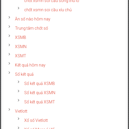
chốt xsmn soi cầu song thủ lô
chốt xsmn soi cầu xíu chủ
Ăn số nào hôm nay
Trung tâm chốt số
XSMB
XSMN
XSMT
Kết quả hôm nay
Sổ kết quả
Sổ kết quả XSMB
Sổ kết quả XSMN
Sổ kết quả XSMT
Vietlott
Xổ số Vietlott