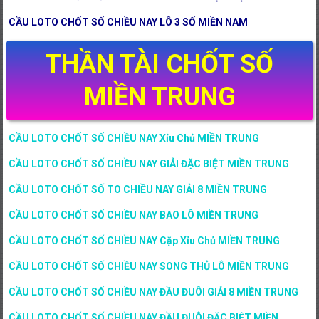
CẦU LOTO CHỐT SỐ CHIỀU NAY LÔ 3 SỐ MIỀN NAM
THẦN TÀI CHỐT SỐ
MIỀN TRUNG
CẦU LOTO CHỐT SỐ CHIỀU NAY Xỉu Chủ MIỀN TRUNG
CẦU LOTO CHỐT SỐ CHIỀU NAY GIẢI ĐẶC BIỆT MIỀN TRUNG
CẦU LOTO CHỐT SỐ TO CHIỀU NAY GIẢI 8 MIỀN TRUNG
CẦU LOTO CHỐT SỐ CHIỀU NAY BAO LÔ MIỀN TRUNG
CẦU LOTO CHỐT SỐ CHIỀU NAY Cặp Xỉu Chủ MIỀN TRUNG
CẦU LOTO CHỐT SỐ CHIỀU NAY SONG THỦ LÔ MIỀN TRUNG
CẦU LOTO CHỐT SỐ CHIỀU NAY ĐẦU ĐUÔI GIẢI 8 MIỀN TRUNG
CẦU LOTO CHỐT SỐ CHIỀU NAY ĐẦU ĐUÔI ĐẶC BIỆT MIỀN