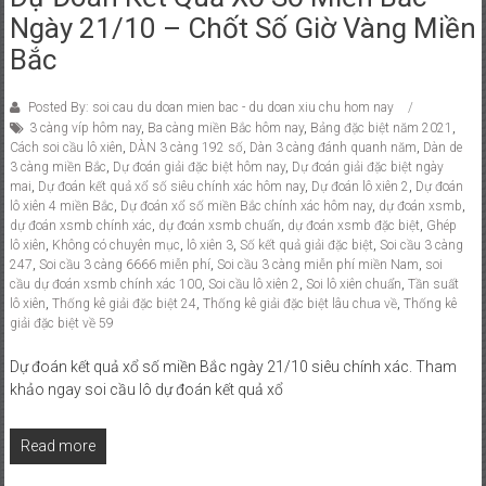
Ngày 21/10 – Chốt Số Giờ Vàng Miền
Bắc
Posted By: soi cau du doan mien bac - du doan xiu chu hom nay
3 càng víp hôm nay
,
Ba càng miền Bắc hôm nay
,
Bảng đặc biệt năm 2021
,
Cách soi cầu lô xiên
,
DÀN 3 càng 192 số
,
Dàn 3 càng đánh quanh năm
,
Dàn de
3 càng miền Bắc
,
Dự đoán giải đặc biệt hôm nay
,
Dự đoán giải đặc biệt ngày
mai
,
Dự đoán kết quả xổ số siêu chính xác hôm nay
,
Dự đoán lô xiên 2
,
Dự đoán
lô xiên 4 miền Bắc
,
Dự đoán xổ số miền Bắc chính xác hôm nay
,
dự đoán xsmb
,
dự đoán xsmb chính xác
,
dự đoán xsmb chuẩn
,
dự đoán xsmb đặc biệt
,
Ghép
lô xiên
,
Không có chuyên mục
,
lô xiên 3
,
Số kết quả giải đặc biệt
,
Soi cầu 3 càng
247
,
Soi cầu 3 càng 6666 miễn phí
,
Soi cầu 3 càng miễn phí miền Nam
,
soi
cầu dự đoán xsmb chính xác 100
,
Soi cầu lô xiên 2
,
Soi lô xiên chuẩn
,
Tần suất
lô xiên
,
Thống kê giải đặc biệt 24
,
Thống kê giải đặc biệt lâu chưa về
,
Thống kê
giải đặc biệt về 59
Dự đoán kết quả xổ số miền Bắc ngày 21/10 siêu chính xác. Tham
khảo ngay soi cầu lô dự đoán kết quả xổ
Read more