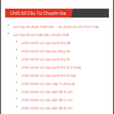
Chốt Số Cầu Từ Chuyên Gia
soi cau du doan mien bac – du doan xiu chu hom nay
soi cầu xổ số miền bắc chuẩn nhất
chốt xsmb soi cầu bạch thủ đề
chốt xsmb soi cầu ba càng víp
chốt xsmb soi cầu bạch thủ lô
chốt xsmb soi cầu bạch thủ lô 2 nháy
chốt xsmb soi cầu bạch thủ lô kép
chốt xsmb soi cầu cặp 3 càng víp
chốt xsmb soi cầu dàn đề 4 con
chốt xsmb soi cầu dàn đề 6 con
chốt xsmb soi cầu dàn đề 8 con