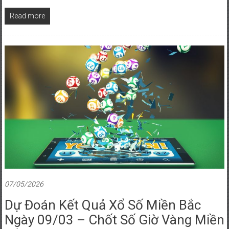
Read more
07/05/2026
Dự Đoán Kết Quả Xổ Số Miền Bắc
Ngày 09/03 – Chốt Số Giờ Vàng Miền