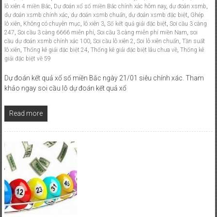
lô xiên 4 miền Bắc
,
Dự đoán xổ số miền Bắc chính xác hôm nay
,
dự đoán xsmb
,
dự đoán xsmb chính xác
,
dự đoán xsmb chuẩn
,
dự đoán xsmb đặc biệt
,
Ghép
lô xiên
,
Không có chuyên mục
,
lô xiên 3
,
Số kết quả giải đặc biệt
,
Soi cầu 3 càng
247
,
Soi cầu 3 càng 6666 miễn phí
,
Soi cầu 3 càng miễn phí miền Nam
,
soi
cầu dự đoán xsmb chính xác 100
,
Soi cầu lô xiên 2
,
Soi lô xiên chuẩn
,
Tần suất
lô xiên
,
Thống kê giải đặc biệt 24
,
Thống kê giải đặc biệt lâu chưa về
,
Thống kê
giải đặc biệt về 59
Dự đoán kết quả xổ số miền Bắc ngày 21/01 siêu chính xác. Tham
khảo ngay soi cầu lô dự đoán kết quả xổ
Read more