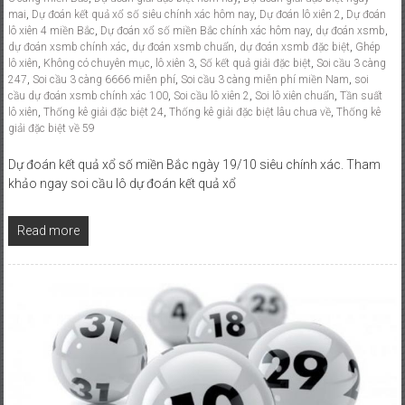
mai
,
Dự đoán kết quả xổ số siêu chính xác hôm nay
,
Dự đoán lô xiên 2
,
Dự đoán
lô xiên 4 miền Bắc
,
Dự đoán xổ số miền Bắc chính xác hôm nay
,
dự đoán xsmb
,
dự đoán xsmb chính xác
,
dự đoán xsmb chuẩn
,
dự đoán xsmb đặc biệt
,
Ghép
lô xiên
,
Không có chuyên mục
,
lô xiên 3
,
Số kết quả giải đặc biệt
,
Soi cầu 3 càng
247
,
Soi cầu 3 càng 6666 miễn phí
,
Soi cầu 3 càng miễn phí miền Nam
,
soi
cầu dự đoán xsmb chính xác 100
,
Soi cầu lô xiên 2
,
Soi lô xiên chuẩn
,
Tần suất
lô xiên
,
Thống kê giải đặc biệt 24
,
Thống kê giải đặc biệt lâu chưa về
,
Thống kê
giải đặc biệt về 59
Dự đoán kết quả xổ số miền Bắc ngày 19/10 siêu chính xác. Tham
khảo ngay soi cầu lô dự đoán kết quả xổ
Read more