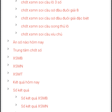
chốt xsmn soi cầu lô 3 số
chốt xsmn soi cầu sớ đầu đuôi giải 8
chốt xsmn soi cầu sớ đầu đuôi giải đặc biệt
chốt xsmn soi cầu song thủ lô
chốt xsmn soi cầu xíu chủ
Ăn số nào hôm nay
Trung tâm chốt số
XSMB
XSMN
XSMT
Kết quả hôm nay
Sổ kết quả
Sổ kết quả XSMB
Sổ kết quả XSMN