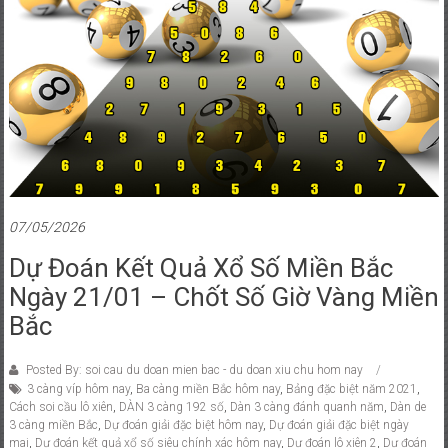
07/05/2026
Dự Đoán Kết Quả Xổ Số Miền Bắc
Ngày 21/01 – Chốt Số Giờ Vàng Miền
Bắc
Posted By: soi cau du doan mien bac - du doan xiu chu hom nay
3 càng víp hôm nay
,
Ba càng miền Bắc hôm nay
,
Bảng đặc biệt năm 2021
,
Cách soi cầu lô xiên
,
DÀN 3 càng 192 số
,
Dàn 3 càng đánh quanh năm
,
Dàn de
3 càng miền Bắc
,
Dự đoán giải đặc biệt hôm nay
,
Dự đoán giải đặc biệt ngày
mai
,
Dự đoán kết quả xổ số siêu chính xác hôm nay
,
Dự đoán lô xiên 2
,
Dự đoán