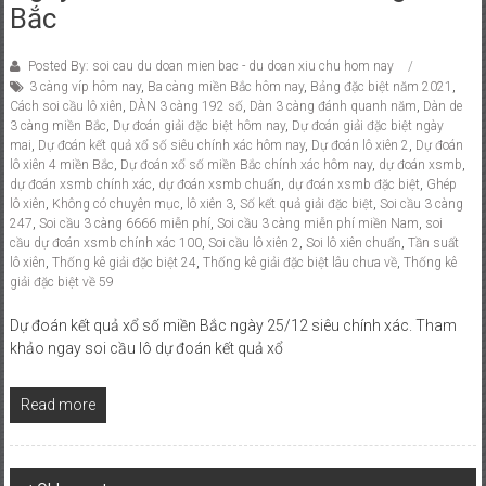
Bắc
Posted By: soi cau du doan mien bac - du doan xiu chu hom nay
3 càng víp hôm nay
,
Ba càng miền Bắc hôm nay
,
Bảng đặc biệt năm 2021
,
Cách soi cầu lô xiên
,
DÀN 3 càng 192 số
,
Dàn 3 càng đánh quanh năm
,
Dàn de
3 càng miền Bắc
,
Dự đoán giải đặc biệt hôm nay
,
Dự đoán giải đặc biệt ngày
mai
,
Dự đoán kết quả xổ số siêu chính xác hôm nay
,
Dự đoán lô xiên 2
,
Dự đoán
lô xiên 4 miền Bắc
,
Dự đoán xổ số miền Bắc chính xác hôm nay
,
dự đoán xsmb
,
dự đoán xsmb chính xác
,
dự đoán xsmb chuẩn
,
dự đoán xsmb đặc biệt
,
Ghép
lô xiên
,
Không có chuyên mục
,
lô xiên 3
,
Số kết quả giải đặc biệt
,
Soi cầu 3 càng
247
,
Soi cầu 3 càng 6666 miễn phí
,
Soi cầu 3 càng miễn phí miền Nam
,
soi
cầu dự đoán xsmb chính xác 100
,
Soi cầu lô xiên 2
,
Soi lô xiên chuẩn
,
Tần suất
lô xiên
,
Thống kê giải đặc biệt 24
,
Thống kê giải đặc biệt lâu chưa về
,
Thống kê
giải đặc biệt về 59
Dự đoán kết quả xổ số miền Bắc ngày 25/12 siêu chính xác. Tham
khảo ngay soi cầu lô dự đoán kết quả xổ
Read more
Posts