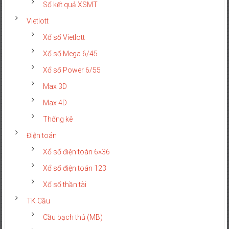
Sổ kết quả XSMT
Vietlott
Xổ số Vietlott
Xổ số Mega 6/45
Xổ số Power 6/55
Max 3D
Max 4D
Thống kê
Điện toán
Xổ số điện toán 6×36
Xổ số điện toán 123
Xổ số thần tài
TK Cầu
Cầu bạch thủ (MB)