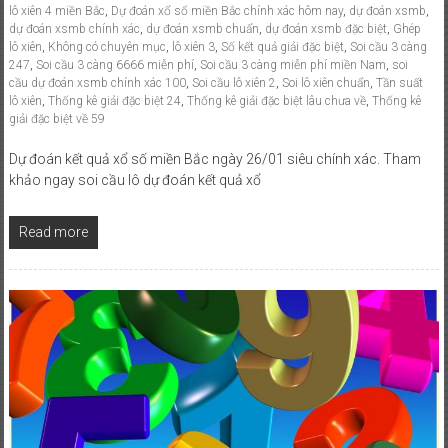
lô xiên 4 miền Bắc
,
Dự đoán xổ số miền Bắc chính xác hôm nay
,
dự đoán xsmb
,
dự đoán xsmb chính xác
,
dự đoán xsmb chuẩn
,
dự đoán xsmb đặc biệt
,
Ghép
lô xiên
,
Không có chuyên mục
,
lô xiên 3
,
Số kết quả giải đặc biệt
,
Soi cầu 3 càng
247
,
Soi cầu 3 càng 6666 miễn phí
,
Soi cầu 3 càng miễn phí miền Nam
,
soi
cầu dự đoán xsmb chính xác 100
,
Soi cầu lô xiên 2
,
Soi lô xiên chuẩn
,
Tần suất
lô xiên
,
Thống kê giải đặc biệt 24
,
Thống kê giải đặc biệt lâu chưa về
,
Thống kê
giải đặc biệt về 59
Dự đoán kết quả xổ số miền Bắc ngày 26/01 siêu chính xác. Tham
khảo ngay soi cầu lô dự đoán kết quả xổ
Read more