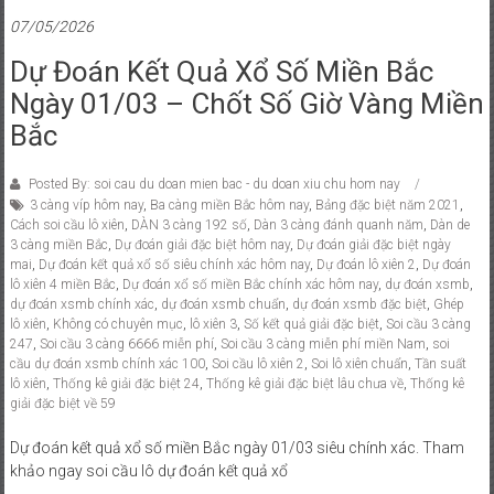
07/05/2026
Dự Đoán Kết Quả Xổ Số Miền Bắc
Ngày 01/03 – Chốt Số Giờ Vàng Miền
Bắc
Posted By: soi cau du doan mien bac - du doan xiu chu hom nay
3 càng víp hôm nay
,
Ba càng miền Bắc hôm nay
,
Bảng đặc biệt năm 2021
,
Cách soi cầu lô xiên
,
DÀN 3 càng 192 số
,
Dàn 3 càng đánh quanh năm
,
Dàn de
3 càng miền Bắc
,
Dự đoán giải đặc biệt hôm nay
,
Dự đoán giải đặc biệt ngày
mai
,
Dự đoán kết quả xổ số siêu chính xác hôm nay
,
Dự đoán lô xiên 2
,
Dự đoán
lô xiên 4 miền Bắc
,
Dự đoán xổ số miền Bắc chính xác hôm nay
,
dự đoán xsmb
,
dự đoán xsmb chính xác
,
dự đoán xsmb chuẩn
,
dự đoán xsmb đặc biệt
,
Ghép
lô xiên
,
Không có chuyên mục
,
lô xiên 3
,
Số kết quả giải đặc biệt
,
Soi cầu 3 càng
247
,
Soi cầu 3 càng 6666 miễn phí
,
Soi cầu 3 càng miễn phí miền Nam
,
soi
cầu dự đoán xsmb chính xác 100
,
Soi cầu lô xiên 2
,
Soi lô xiên chuẩn
,
Tần suất
lô xiên
,
Thống kê giải đặc biệt 24
,
Thống kê giải đặc biệt lâu chưa về
,
Thống kê
giải đặc biệt về 59
Dự đoán kết quả xổ số miền Bắc ngày 01/03 siêu chính xác. Tham
khảo ngay soi cầu lô dự đoán kết quả xổ