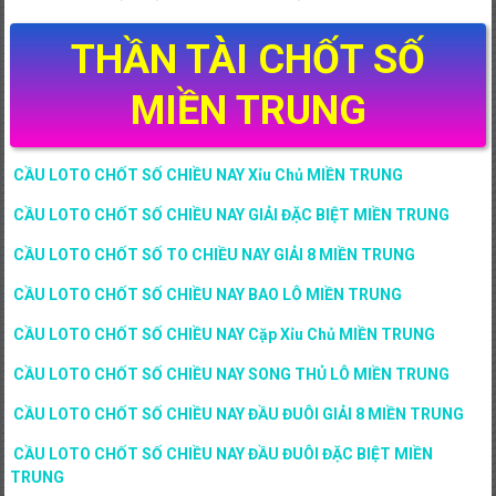
THẦN TÀI CHỐT SỐ
MIỀN TRUNG
CẦU LOTO CHỐT SỐ CHIỀU NAY Xỉu Chủ MIỀN TRUNG
CẦU LOTO CHỐT SỐ CHIỀU NAY GIẢI ĐẶC BIỆT MIỀN TRUNG
CẦU LOTO CHỐT SỐ TO CHIỀU NAY GIẢI 8 MIỀN TRUNG
CẦU LOTO CHỐT SỐ CHIỀU NAY BAO LÔ MIỀN TRUNG
CẦU LOTO CHỐT SỐ CHIỀU NAY Cặp Xỉu Chủ MIỀN TRUNG
CẦU LOTO CHỐT SỐ CHIỀU NAY SONG THỦ LÔ MIỀN TRUNG
CẦU LOTO CHỐT SỐ CHIỀU NAY ĐẦU ĐUÔI GIẢI 8 MIỀN TRUNG
CẦU LOTO CHỐT SỐ CHIỀU NAY ĐẦU ĐUÔI ĐẶC BIỆT MIỀN
TRUNG