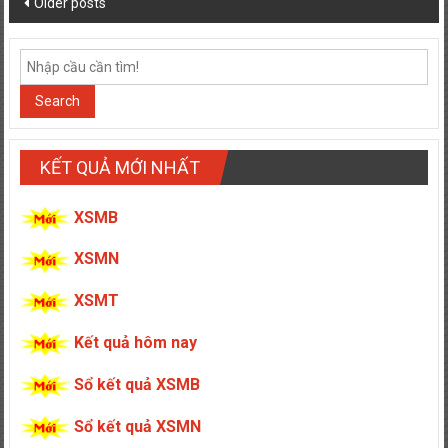
Older posts
navigation
Search
KẾT QUẢ MỚI NHẤT
XSMB
XSMN
XSMT
Kết quả hôm nay
Sổ kết quả XSMB
Sổ kết quả XSMN