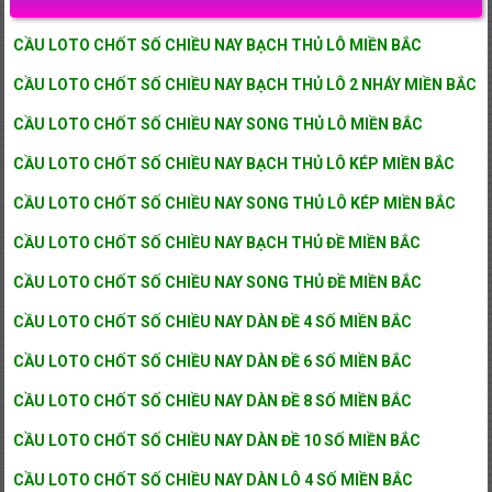
CẦU LOTO CHỐT SỐ CHIỀU NAY BẠCH THỦ LÔ MIỀN BẮC
CẦU LOTO CHỐT SỐ CHIỀU NAY BẠCH THỦ LÔ 2 NHÁY MIỀN BẮC
CẦU LOTO CHỐT SỐ CHIỀU NAY SONG THỦ LÔ MIỀN BẮC
CẦU LOTO CHỐT SỐ CHIỀU NAY BẠCH THỦ LÔ KÉP MIỀN BẮC
CẦU LOTO CHỐT SỐ CHIỀU NAY SONG THỦ LÔ KÉP MIỀN BẮC
CẦU LOTO CHỐT SỐ CHIỀU NAY BẠCH THỦ ĐỀ MIỀN BẮC
CẦU LOTO CHỐT SỐ CHIỀU NAY SONG THỦ ĐỀ MIỀN BẮC
CẦU LOTO CHỐT SỐ CHIỀU NAY DÀN ĐỀ 4 SỐ MIỀN BẮC
CẦU LOTO CHỐT SỐ CHIỀU NAY DÀN ĐỀ 6 SỐ MIỀN BẮC
CẦU LOTO CHỐT SỐ CHIỀU NAY DÀN ĐỀ 8 SỐ MIỀN BẮC
CẦU LOTO CHỐT SỐ CHIỀU NAY DÀN ĐỀ 10 SỐ MIỀN BẮC
CẦU LOTO CHỐT SỐ CHIỀU NAY DÀN LÔ 4 SỐ MIỀN BẮC