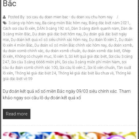
Bắc
Posted By: soi cau du doan mien bac - du doan xiu chu hom nay
3 càng víp hôm nay
,
Ba càng miền Bắc hôm nay
,
Bảng đặc biệt năm 2021
,
Cách soi cầu lô xiên
,
DÀN 3 càng 192 số
,
Dàn 3 càng đánh quanh năm
,
Dàn de
3 càng miền Bắc
,
Dự đoán giải đặc biệt hôm nay
,
Dự đoán giải đặc biệt ngày
mai
,
Dự đoán kết quả xổ số siêu chính xác hôm nay
,
Dự đoán lô xiên 2
,
Dự đoán
lô xiên 4 miền Bắc
,
Dự đoán xổ số miền Bắc chính xác hôm nay
,
dự đoán xsmb
,
dự đoán xsmb chính xác
,
dự đoán xsmb chuẩn
,
dự đoán xsmb đặc biệt
,
Ghép
lô xiên
,
Không có chuyên mục
,
lô xiên 3
,
Số kết quả giải đặc biệt
,
Soi cầu 3 càng
247
,
Soi cầu 3 càng 6666 miễn phí
,
Soi cầu 3 càng miễn phí miền Nam
,
soi
cầu dự đoán xsmb chính xác 100
,
Soi cầu lô xiên 2
,
Soi lô xiên chuẩn
,
Tần suất
lô xiên
,
Thống kê giải đặc biệt 24
,
Thống kê giải đặc biệt lâu chưa về
,
Thống kê
giải đặc biệt về 59
Dự đoán kết quả xổ số miền Bắc ngày 09/03 siêu chính xác. Tham
khảo ngay soi cầu lô dự đoán kết quả xổ
Read more