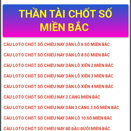
THẦN TÀI CHỐT SỐ
MIỀN BẮC
CẦU LOTO CHỐT SỐ CHIỀU NAY DÀN LÔ 6 SỐ MIỀN BẮC
CẦU LOTO CHỐT SỐ CHIỀU NAY DÀN LÔ 8 SỐ MIỀN BẮC
CẦU LOTO CHỐT SỐ CHIỀU NAY DÀN LÔ XIÊN 2 MIỀN BẮC
CẦU LOTO CHỐT SỐ CHIỀU NAY DÀN LÔ XIÊN 3 MIỀN BẮC
CẦU LOTO CHỐT SỐ CHIỀU NAY DÀN LÔ XIÊN 4 MIỀN BẮC
CẦU LOTO CHỐT SỐ CHIỀU NAY 3 CÀNG MIỀN BẮC
CẦU LOTO CHỐT SỐ CHIỀU NAY DÀN 3 CÀNG 2 SỐ MIỀN BẮC
CẦU LOTO CHỐT SỐ CHIỀU NAY DÀN LÔ 10 SỐ MIỀN BẮC
CẦU LOTO CHỐT SỐ CHIỀU NAY ĐỀ ĐẦU ĐUÔI MIỀN BẮC