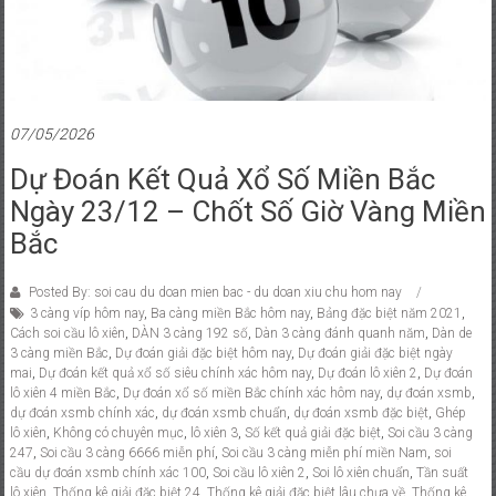
07/05/2026
Dự Đoán Kết Quả Xổ Số Miền Bắc
Ngày 23/12 – Chốt Số Giờ Vàng Miền
Bắc
Posted By: soi cau du doan mien bac - du doan xiu chu hom nay
3 càng víp hôm nay
,
Ba càng miền Bắc hôm nay
,
Bảng đặc biệt năm 2021
,
Cách soi cầu lô xiên
,
DÀN 3 càng 192 số
,
Dàn 3 càng đánh quanh năm
,
Dàn de
3 càng miền Bắc
,
Dự đoán giải đặc biệt hôm nay
,
Dự đoán giải đặc biệt ngày
mai
,
Dự đoán kết quả xổ số siêu chính xác hôm nay
,
Dự đoán lô xiên 2
,
Dự đoán
lô xiên 4 miền Bắc
,
Dự đoán xổ số miền Bắc chính xác hôm nay
,
dự đoán xsmb
,
dự đoán xsmb chính xác
,
dự đoán xsmb chuẩn
,
dự đoán xsmb đặc biệt
,
Ghép
lô xiên
,
Không có chuyên mục
,
lô xiên 3
,
Số kết quả giải đặc biệt
,
Soi cầu 3 càng
247
,
Soi cầu 3 càng 6666 miễn phí
,
Soi cầu 3 càng miễn phí miền Nam
,
soi
cầu dự đoán xsmb chính xác 100
,
Soi cầu lô xiên 2
,
Soi lô xiên chuẩn
,
Tần suất
lô xiên
,
Thống kê giải đặc biệt 24
,
Thống kê giải đặc biệt lâu chưa về
,
Thống kê