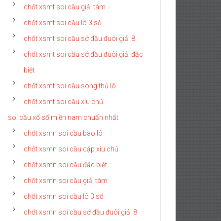
chốt xsmt soi cầu giải tám
chốt xsmt soi cầu lô 3 số
chốt xsmt soi cầu sớ đầu đuôi giải 8
chốt xsmt soi cầu sớ đầu đuôi giải đặc
biệt
chốt xsmt soi cầu song thủ lô
chốt xsmt soi cầu xíu chủ
soi cầu xổ số miền nam chuẩn nhất
chốt xsmn soi cầu bao lô
chốt xsmn soi cầu cặp xíu chủ
chốt xsmn soi cầu đặc biệt
chốt xsmn soi cầu giải tám
chốt xsmn soi cầu lô 3 số
chốt xsmn soi cầu sớ đầu đuôi giải 8