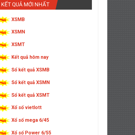
KẾT QUẢ MỚI NHẤT
XSMB
XSMN
XSMT
Kết quả hôm nay
Sổ kết quả XSMB
Sổ kết quả XSMN
Sổ kết quả XSMT
Xổ số vietlott
Xổ số mega 6/45
Xổ số Power 6/55