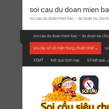
Skip
to
soi cau du doan mien b
content
soi cau du doan mien bac – du doan xiu chu 
soi cau du doan mien bac – du doan xiu ch
soi cầu xổ số miền trung chuẩn nhất
so
XSMT
Kết quả hôm nay
Sổ kết quả