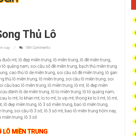
Song Thủ Lô
hom nay
189 Comments
đuôi mt, lô đẹp miền trung, lô miền trung, lô đề miền trung,
lô tô quảng nam, soi cầu số đề miền trung, bạch thủ miền trung
ung, cao thủ lô de miền trung, soi cầu số đề miền trung, lô gan
g thủ lô miền trung, lô miền trung, soi cầu lô miền trung, soi
oi cầu bao lô miền trung, lô miền trung, lô mt, lô đẹp miền
n cứu đánh lô de miền trung, lô to miền trung, lô tô quảng nam,
u lo mt, lo khan mt, lo to mt, lo vip mt, thong ke lo li mt, lô mt,
, lô đẹp miền trung, lô 3 số miền trung, bao lô miền trung,
n trung, soi cầu lô 3 số, lô 3 số mt, bao lô miền trung hôm nay,
p miền trung, lô 3 số
 LÔ MIỀN TRUNG