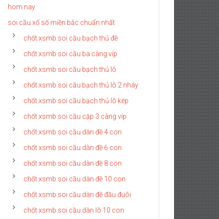
hom nay
soi cầu xổ số miền bắc chuẩn nhất
chốt xsmb soi cầu bạch thủ đề
chốt xsmb soi cầu ba càng víp
chốt xsmb soi cầu bạch thủ lô
chốt xsmb soi cầu bạch thủ lô 2 nháy
chốt xsmb soi cầu bạch thủ lô kép
chốt xsmb soi cầu cặp 3 càng víp
chốt xsmb soi cầu dàn đề 4 con
chốt xsmb soi cầu dàn đề 6 con
chốt xsmb soi cầu dàn đề 8 con
chốt xsmb soi cầu dàn đề 10 con
chốt xsmb soi cầu dàn đề đầu đuôi
chốt xsmb soi cầu dàn lô 10 con