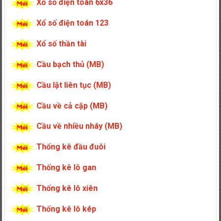
Xổ số điện toán 6x36
Xổ số điện toán 123
Xổ số thần tài
Cầu bạch thủ (MB)
Cầu lật liên tục (MB)
Cầu về cả cặp (MB)
Cầu về nhiều nháy (MB)
Thống kê đầu đuôi
Thống kê lô gan
Thống kê lô xiên
Thống kê lô kép