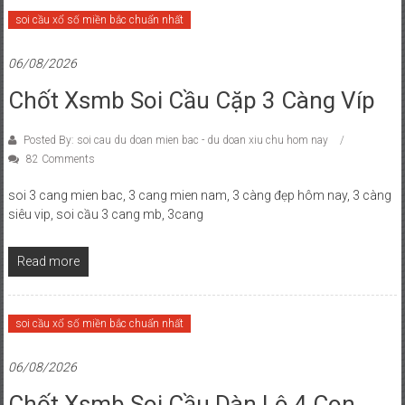
soi cầu xổ số miền bắc chuẩn nhất
06/08/2026
Chốt Xsmb Soi Cầu Cặp 3 Càng Víp
Posted By: soi cau du doan mien bac - du doan xiu chu hom nay
82 Comments
soi 3 cang mien bac, 3 cang mien nam, 3 càng đẹp hôm nay, 3 càng
siêu vip, soi cầu 3 cang mb, 3cang
Read more
soi cầu xổ số miền bắc chuẩn nhất
06/08/2026
Chốt Xsmb Soi Cầu Dàn Lô 4 Con