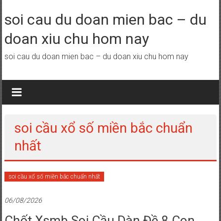
Skip
to
soi cau du doan mien bac – du
content
doan xiu chu hom nay
soi cau du doan mien bac – du doan xiu chu hom nay
soi cầu xổ số miền bắc chuẩn
nhất
soi cầu xổ số miền bắc chuẩn nhất
06/08/2026
Chốt Xsmb Soi Cầu Dàn Đề 8 Con