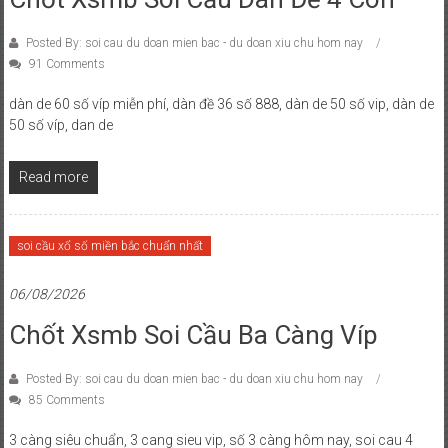
Posted By: soi cau du doan mien bac - du doan xiu chu hom nay
91 Comments
dàn de 60 số víp miễn phí, dàn đề 36 số 888, dàn de 50 số vip, dàn de
50 số víp, dan de
Read more
soi cầu xổ số miền bắc chuẩn nhất
06/08/2026
Chốt Xsmb Soi Cầu Ba Càng Víp
Posted By: soi cau du doan mien bac - du doan xiu chu hom nay
85 Comments
3 càng siêu chuẩn, 3 cang sieu vip, số 3 càng hôm nay, soi cau 4