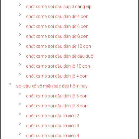
chốt xsmb soi cầu cặp 3 càng víp
chốt xsmb soi cầu dàn đề 4 con
chốt xsmb soi cầu dàn đề 6 con
chốt xsmb soi cầu dàn đề 8 con
chốt xsmb soi cầu dàn đề 10 con
chốt xsmb soi cầu dàn đề đầu đuôi
chốt xsmb soi cầu dàn lô 10 con
chốt xsmb soi cầu dàn lô 4 con
soi cầu xổ số miền bắc đẹp hôm nay
chốt xsmb soi cầu dàn lô 6 con
chốt xsmb soi cầu dàn lô 8 con
chốt xsmb soi cầu lô xiên 2
chốt xsmb soi cầu lô xiên 3
chốt xsmb soi cầu lô xiên 4