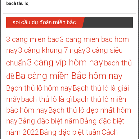
bach thu lo
,
soi cầu dự đoán miền bắc
3 cang mien bac
3 cang mien bac hom
nay
3 càng khung 7 ngày
3 càng siêu
3 càng víp hôm nay
chuẩn
bach thủ
Ba càng miền Bắc hôm nay
đề
Bạch thủ lô hôm nay
Bạch thủ lô là giải
bạch thủ lô là gì
mấy
bạch thủ lô miền
bắc hôm nay
Bạch thủ lô đẹp nhất hôm
nay
Bảng đặc biệt năm
Bảng đặc biệt
năm 2022
Bảng đặc biệt tuần
Cách