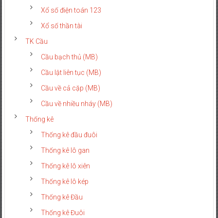
Xổ số điện toán 123
Xổ số thần tài
TK Cầu
Cầu bạch thủ (MB)
Cầu lật liên tục (MB)
Cầu về cả cặp (MB)
Cầu về nhiều nháy (MB)
Thống kê
Thống kê đầu đuôi
Thống kê lô gan
Thống kê lô xiên
Thống kê lô kép
Thống kê Đầu
Thống kê Đuôi