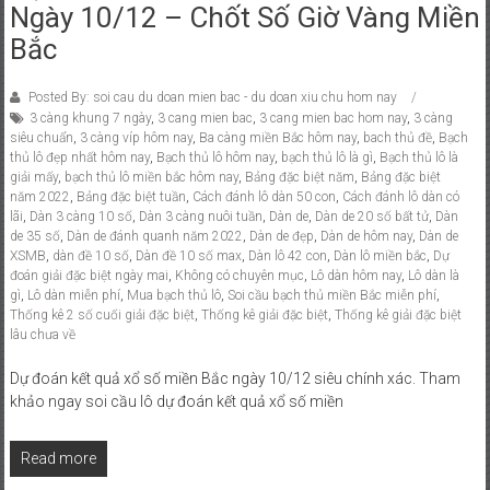
Ngày 10/12 – Chốt Số Giờ Vàng Miền
Bắc
Posted By: soi cau du doan mien bac - du doan xiu chu hom nay
3 càng khung 7 ngày
,
3 cang mien bac
,
3 cang mien bac hom nay
,
3 càng
siêu chuẩn
,
3 càng víp hôm nay
,
Ba càng miền Bắc hôm nay
,
bach thủ đề
,
Bạch
thủ lô đẹp nhất hôm nay
,
Bạch thủ lô hôm nay
,
bạch thủ lô là gì
,
Bạch thủ lô là
giải mấy
,
bạch thủ lô miền bắc hôm nay
,
Bảng đặc biệt năm
,
Bảng đặc biệt
năm 2022
,
Bảng đặc biệt tuần
,
Cách đánh lô dàn 50 con
,
Cách đánh lô dàn có
lãi
,
Dàn 3 càng 10 số
,
Dàn 3 càng nuôi tuần
,
Dàn de
,
Dàn de 20 số bất tử
,
Dàn
de 35 số
,
Dàn de đánh quanh năm 2022
,
Dàn de đẹp
,
Dàn de hôm nay
,
Dàn de
XSMB
,
dàn đề 10 số
,
Dàn đề 10 số max
,
Dàn lô 42 con
,
Dàn lô miền bắc
,
Dự
đoán giải đặc biệt ngày mai
,
Không có chuyên mục
,
Lô dàn hôm nay
,
Lô dàn là
gì
,
Lô dàn miễn phí
,
Mua bạch thủ lô
,
Soi cầu bạch thủ miền Bắc miễn phí
,
Thống kê 2 số cuối giải đặc biệt
,
Thống kê giải đặc biệt
,
Thống kê giải đặc biệt
lâu chưa về
Dự đoán kết quả xổ số miền Bắc ngày 10/12 siêu chính xác. Tham
khảo ngay soi cầu lô dự đoán kết quả xổ số miền
Read more