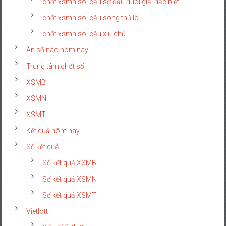
chốt xsmn soi cầu sớ đầu đuôi giải đặc biệt
chốt xsmn soi cầu song thủ lô
chốt xsmn soi cầu xíu chủ
Ăn số nào hôm nay
Trung tâm chốt số
XSMB
XSMN
XSMT
Kết quả hôm nay
Sổ kết quả
Sổ kết quả XSMB
Sổ kết quả XSMN
Sổ kết quả XSMT
Vietlott