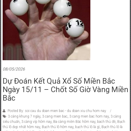
08/05/2026
Dự Đoán Kết Quả Xổ Số Miền Bắc
Ngày 15/11 – Chốt Số Giờ Vàng Miền
Bắc
Posted By: soi cau du doan mien bac - du doan xiu chu hom nay
3 càng khung 7 ngày
,
3 cang mien bac
,
3 cang mien bac hom nay
,
3 càng
siêu chuẩn
,
3 càng víp hôm nay
,
Ba càng miền Bắc hôm nay
,
bach thủ đề
,
Bạch
thủ lô đẹp nhất hôm nay
,
Bạch thủ lô hôm nay
,
bạch thủ lô là gì
,
Bạch thủ lô là