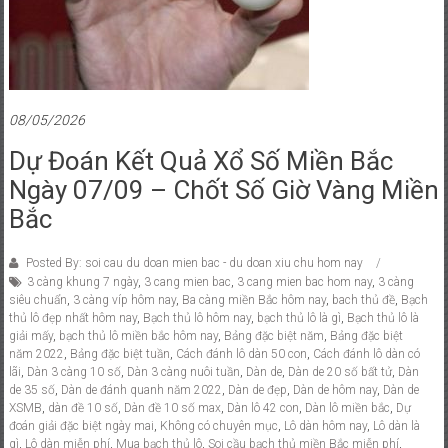
08/05/2026
Dự Đoán Kết Quả Xổ Số Miền Bắc
Ngày 07/09 – Chốt Số Giờ Vàng Miền
Bắc
Posted By: soi cau du doan mien bac - du doan xiu chu hom nay
3 càng khung 7 ngày
,
3 cang mien bac
,
3 cang mien bac hom nay
,
3 càng
siêu chuẩn
,
3 càng víp hôm nay
,
Ba càng miền Bắc hôm nay
,
bach thủ đề
,
Bạch
thủ lô đẹp nhất hôm nay
,
Bạch thủ lô hôm nay
,
bạch thủ lô là gì
,
Bạch thủ lô là
giải mấy
,
bạch thủ lô miền bắc hôm nay
,
Bảng đặc biệt năm
,
Bảng đặc biệt
năm 2022
,
Bảng đặc biệt tuần
,
Cách đánh lô dàn 50 con
,
Cách đánh lô dàn có
lãi
,
Dàn 3 càng 10 số
,
Dàn 3 càng nuôi tuần
,
Dàn de
,
Dàn de 20 số bất tử
,
Dàn
de 35 số
,
Dàn de đánh quanh năm 2022
,
Dàn de đẹp
,
Dàn de hôm nay
,
Dàn de
XSMB
,
dàn đề 10 số
,
Dàn đề 10 số max
,
Dàn lô 42 con
,
Dàn lô miền bắc
,
Dự
đoán giải đặc biệt ngày mai
,
Không có chuyên mục
,
Lô dàn hôm nay
,
Lô dàn là
gì
,
Lô dàn miễn phí
,
Mua bạch thủ lô
,
Soi cầu bạch thủ miền Bắc miễn phí
,