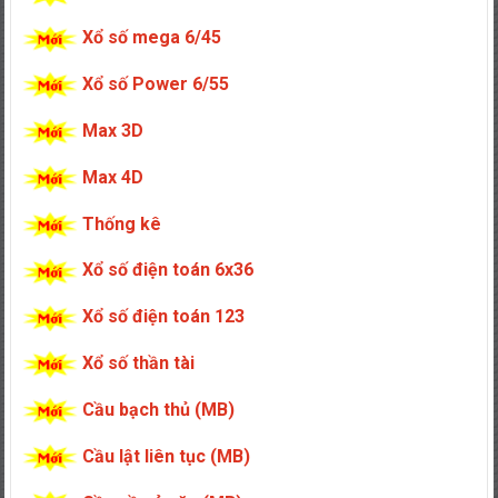
Xổ số mega 6/45
Xổ số Power 6/55
Max 3D
Max 4D
Thống kê
Xổ số điện toán 6x36
Xổ số điện toán 123
Xổ số thần tài
Cầu bạch thủ (MB)
Cầu lật liên tục (MB)