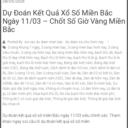
08/05/2026
Dự Đoán Kết Quả Xổ Số Miền Bắc
Ngày 11/03 – Chốt Số Giờ Vàng Miền
Bắc
Posted By: soi cau du doan mien bac - du doan xiu chu hom nay
3 càng khung 7 ngày
,
3 cang mien bac
,
3 cang mien bac hom nay
,
3 càng
siêu chuẩn
,
3 càng víp hôm nay
,
Ba càng miền Bắc hôm nay
,
bach thủ đề
,
Bạch
thủ lô đẹp nhất hôm nay
,
Bạch thủ lô hôm nay
,
bạch thủ lô là gì
,
Bạch thủ lô là
giải mấy
,
bạch thủ lô miền bắc hôm nay
,
Bảng đặc biệt năm
,
Bảng đặc biệt
năm 2022
,
Bảng đặc biệt tuần
,
Cách đánh lô dàn 50 con
,
Cách đánh lô dàn có
lãi
,
Dàn 3 càng 10 số
,
Dàn 3 càng nuôi tuần
,
Dàn de
,
Dàn de 20 số bất tử
,
Dàn
de 35 số
,
Dàn de đánh quanh năm 2022
,
Dàn de đẹp
,
Dàn de hôm nay
,
Dàn de
XSMB
,
dàn đề 10 số
,
Dàn đề 10 số max
,
Dàn lô 42 con
,
Dàn lô miền bắc
,
Dự
đoán giải đặc biệt ngày mai
,
Không có chuyên mục
,
Lô dàn hôm nay
,
Lô dàn là
gì
,
Lô dàn miễn phí
,
Mua bạch thủ lô
,
Soi cầu bạch thủ miền Bắc miễn phí
,
Thống kê 2 số cuối giải đặc biệt
,
Thống kê giải đặc biệt
,
Thống kê giải đặc biệt
lâu chưa về
Dự đoán kết quả xổ số miền Bắc ngày 11/03 siêu chính xác. Tham
khảo ngay soi cầu lô dự đoán kết quả xổ số miền