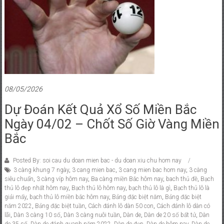
08/05/2026
Dự Đoán Kết Quả Xổ Số Miền Bắc
Ngày 04/02 – Chốt Số Giờ Vàng Miền
Bắc
Posted By: soi cau du doan mien bac - du doan xiu chu hom nay
3 càng khung 7 ngày
,
3 cang mien bac
,
3 cang mien bac hom nay
,
3 càng
siêu chuẩn
,
3 càng víp hôm nay
,
Ba càng miền Bắc hôm nay
,
bach thủ đề
,
Bạch
thủ lô đẹp nhất hôm nay
,
Bạch thủ lô hôm nay
,
bạch thủ lô là gì
,
Bạch thủ lô là
giải mấy
,
bạch thủ lô miền bắc hôm nay
,
Bảng đặc biệt năm
,
Bảng đặc biệt
năm 2022
,
Bảng đặc biệt tuần
,
Cách đánh lô dàn 50 con
,
Cách đánh lô dàn có
lãi
,
Dàn 3 càng 10 số
,
Dàn 3 càng nuôi tuần
,
Dàn de
,
Dàn de 20 số bất tử
,
Dàn