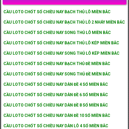
CẦU LOTO CHỐT SỐ CHIỀU NAY BẠCH THỦ LÔ MIỀN BẮC
CẦU LOTO CHỐT SỐ CHIỀU NAY BẠCH THỦ LÔ 2 NHÁY MIỀN BẮC
CẦU LOTO CHỐT SỐ CHIỀU NAY SONG THỦ LÔ MIỀN BẮC
CẦU LOTO CHỐT SỐ CHIỀU NAY BẠCH THỦ LÔ KÉP MIỀN BẮC
CẦU LOTO CHỐT SỐ CHIỀU NAY SONG THỦ LÔ KÉP MIỀN BẮC
CẦU LOTO CHỐT SỐ CHIỀU NAY BẠCH THỦ ĐỀ MIỀN BẮC
CẦU LOTO CHỐT SỐ CHIỀU NAY SONG THỦ ĐỀ MIỀN BẮC
CẦU LOTO CHỐT SỐ CHIỀU NAY DÀN ĐỀ 4 SỐ MIỀN BẮC
CẦU LOTO CHỐT SỐ CHIỀU NAY DÀN ĐỀ 6 SỐ MIỀN BẮC
CẦU LOTO CHỐT SỐ CHIỀU NAY DÀN ĐỀ 8 SỐ MIỀN BẮC
CẦU LOTO CHỐT SỐ CHIỀU NAY DÀN ĐỀ 10 SỐ MIỀN BẮC
CẦU LOTO CHỐT SỐ CHIỀU NAY DÀN LÔ 4 SỐ MIỀN BẮC