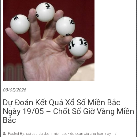
08/05/2026
Dự Đoán Kết Quả Xổ Số Miền Bắc
Ngày 19/05 – Chốt Số Giờ Vàng Miền
Bắc
Posted By: soi cau du doan mien bac - du doan xiu chu hom nay