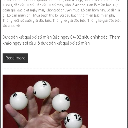
de 35 số
,
Dàn de đánh quanh năm 2022
,
Dàn de đẹp
,
Dàn de hôm nay
,
Dàn de
XSMB
,
dàn đề 10 số
,
Dàn đề 10 số max
,
Dàn lô 42 con
,
Dàn lô miền bắc
,
Dự
đoán giải đặc biệt ngày mai
,
Không có chuyên mục
,
Lô dàn hôm nay
,
Lô dàn là
gì
,
Lô dàn miễn phí
,
Mua bạch thủ lô
,
Soi cầu bạch thủ miền Bắc miễn phí
,
Thống kê 2 số cuối giải đặc biệt
,
Thống kê giải đặc biệt
,
Thống kê giải đặc biệt
lâu chưa về
Dự đoán kết quả xổ số miền Bắc ngày 04/02 siêu chính xác. Tham
khảo ngay soi cầu lô dự đoán kết quả xổ số miền
Read more