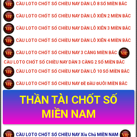
CẦU LOTO CHỐT SỐ CHIỀU NAY DÀN LÔ 8 SỐ MIỀN BẮC
CẦU LOTO CHỐT SỐ CHIỀU NAY DÀN LÔ XIÊN 2 MIỀN BẮC
CẦU LOTO CHỐT SỐ CHIỀU NAY DÀN LÔ XIÊN 3 MIỀN BẮC
CẦU LOTO CHỐT SỐ CHIỀU NAY DÀN LÔ XIÊN 4 MIỀN BẮC
CẦU LOTO CHỐT SỐ CHIỀU NAY 3 CÀNG MIỀN BẮC
CẦU LOTO CHỐT SỐ CHIỀU NAY DÀN 3 CÀNG 2 SỐ MIỀN BẮC
CẦU LOTO CHỐT SỐ CHIỀU NAY DÀN LÔ 10 SỐ MIỀN BẮC
CẦU LOTO CHỐT SỐ CHIỀU NAY ĐỀ ĐẦU ĐUÔI MIỀN BẮC
THẦN TÀI CHỐT SỐ
MIỀN NAM
CẦU LOTO CHỐT SỐ CHIỀU NAY Xỉu Chủ MIỀN NAM