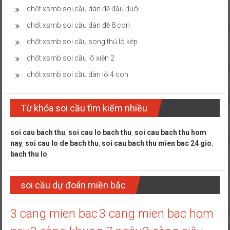
chốt xsmb soi cầu dàn đề đầu đuôi
chốt xsmb soi cầu dàn đề 8 con
chốt xsmb soi cầu song thủ lô kép
chốt xsmb soi cầu lô xiên 2
chốt xsmb soi cầu dàn lô 4 con
Từ khóa soi cầu tìm kiếm nhiều
soi cau bach thu
,
soi cau lo bach thu
,
soi cau bach thu hom
nay
,
soi cau lo de bach thu
,
soi cau bach thu mien bac 24 gio
,
bach thu lo
,
soi cầu dự đoán miền bắc
3 cang mien bac
3 cang mien bac hom