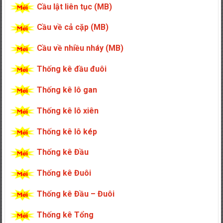
Cầu lật liên tục (MB)
Cầu về cả cặp (MB)
Cầu về nhiều nháy (MB)
Thống kê đầu đuôi
Thống kê lô gan
Thống kê lô xiên
Thống kê lô kép
Thống kê Đầu
Thống kê Đuôi
Thống kê Đầu – Đuôi
Thống kê Tổng