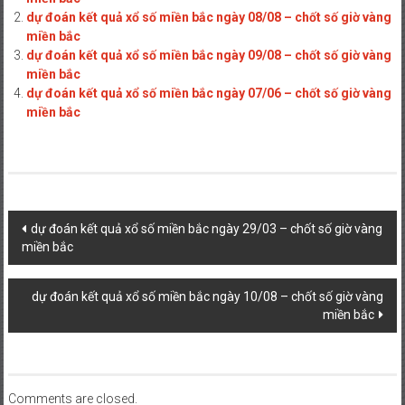
dự đoán kết quả xổ số miền bắc ngày 08/08 – chốt số giờ vàng
miền bắc
dự đoán kết quả xổ số miền bắc ngày 09/08 – chốt số giờ vàng
miền bắc
dự đoán kết quả xổ số miền bắc ngày 07/06 – chốt số giờ vàng
miền bắc
Post
dự đoán kết quả xổ số miền bắc ngày 29/03 – chốt số giờ vàng
miền bắc
navigation
dự đoán kết quả xổ số miền bắc ngày 10/08 – chốt số giờ vàng
miền bắc
Comments are closed.