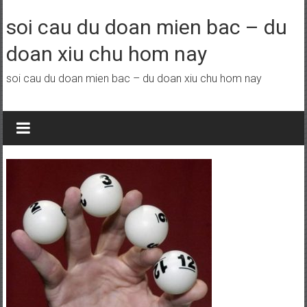
Skip
to
soi cau du doan mien bac – du
content
doan xiu chu hom nay
soi cau du doan mien bac – du doan xiu chu hom nay