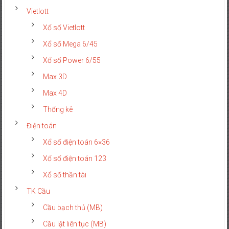
Vietlott
Xổ số Vietlott
Xổ số Mega 6/45
Xổ số Power 6/55
Max 3D
Max 4D
Thống kê
Điện toán
Xổ số điện toán 6×36
Xổ số điện toán 123
Xổ số thần tài
TK Cầu
Cầu bạch thủ (MB)
Cầu lật liên tục (MB)