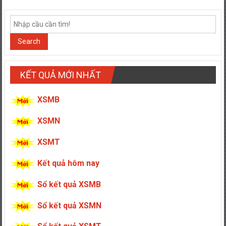
Search
KẾT QUẢ MỚI NHẤT
XSMB
XSMN
XSMT
Kết quả hôm nay
Sổ kết quả XSMB
Sổ kết quả XSMN