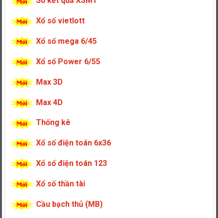
Sổ kết quả XSMT
Xổ số vietlott
Xổ số mega 6/45
Xổ số Power 6/55
Max 3D
Max 4D
Thống kê
Xổ số điện toán 6x36
Xổ số điện toán 123
Xổ số thần tài
Cầu bạch thủ (MB)