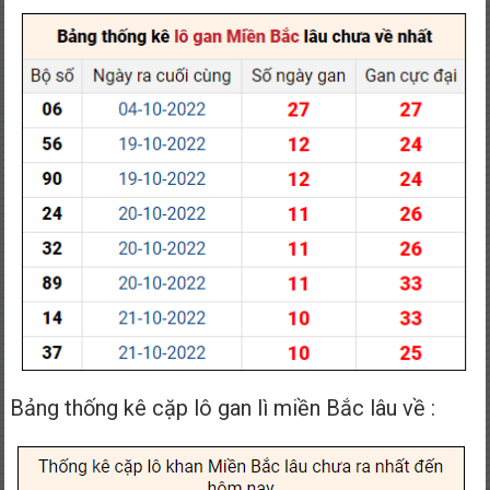
Bảng thống kê cặp lô gan lì miền Bắc lâu về :