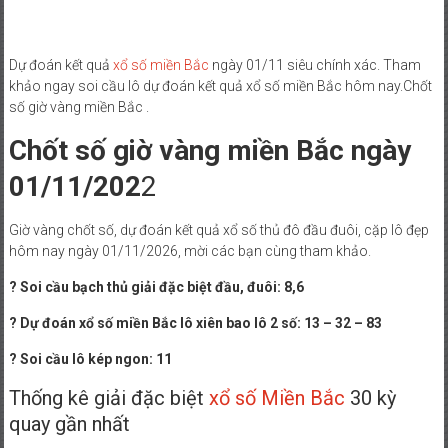
Dự đoán kết quả
xổ số miền Bắc
ngày 01/11 siêu chính xác. Tham
khảo ngay soi cầu lô dự đoán kết quả xổ số miền Bắc hôm nay.Chốt
số giờ vàng miền Bắc .
Chốt số giờ vàng miền Bắc ngày
01/11/202
2
Giờ vàng chốt số, dự đoán kết quả xổ số thủ đô đầu đuôi, cặp lô đẹp
hôm nay ngày 01/11/2026, mời các bạn cùng tham khảo.
? Soi cầu bạch thủ giải đặc biệt đầu, đuôi: 8,6
? Dự đoán xổ số miền Bắc lô xiên bao lô 2 số: 13 – 32 – 83
? Soi cầu lô kép ngon: 11
Thống kê giải đặc biệt
xổ số Miền Bắc
30 kỳ
quay gần nhất