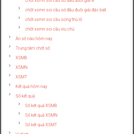
chốt xsmn soi cầu sớ đầu đuôi giải 8
chốt xsmn soi cầu sớ đầu đuôi giải đặc biệt
chốt xsmn soi cầu song thủ lô
chốt xsmn soi cầu xíu chủ
Ăn số nào hôm nay
Trung tâm chốt số
XSMB
XSMN
XSMT
Kết quả hôm nay
Sổ kết quả
Sổ kết quả XSMB
Sổ kết quả XSMN
Sổ kết quả XSMT