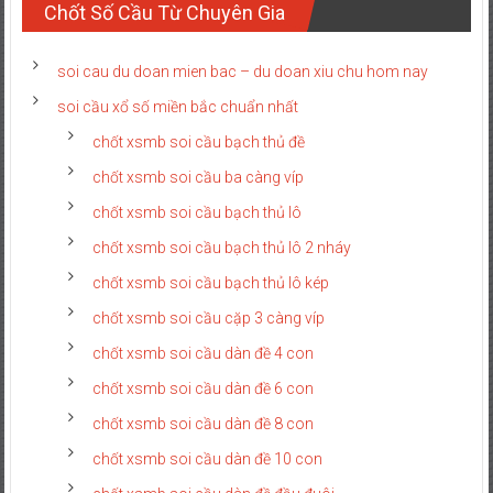
Chốt Số Cầu Từ Chuyên Gia
soi cau du doan mien bac – du doan xiu chu hom nay
soi cầu xổ số miền bắc chuẩn nhất
chốt xsmb soi cầu bạch thủ đề
chốt xsmb soi cầu ba càng víp
chốt xsmb soi cầu bạch thủ lô
chốt xsmb soi cầu bạch thủ lô 2 nháy
chốt xsmb soi cầu bạch thủ lô kép
chốt xsmb soi cầu cặp 3 càng víp
chốt xsmb soi cầu dàn đề 4 con
chốt xsmb soi cầu dàn đề 6 con
chốt xsmb soi cầu dàn đề 8 con
chốt xsmb soi cầu dàn đề 10 con