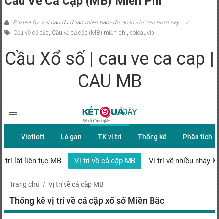
Cầu Về Cả Cặp (MB) Miễn Phí
Posted By: soi cau du doan mien bac - du doan xiu chu hom nay
Cầu về cả cặp
,
Cầu về cả cặp (MB) miễn phí
,
soicauvip
Cầu Xổ số | cau ve ca cap |
CAU MB