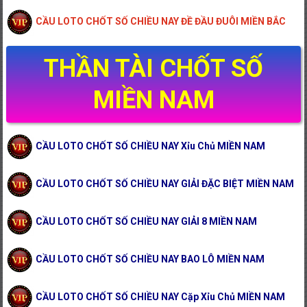
CẦU LOTO CHỐT SỐ CHIỀU NAY ĐỀ ĐẦU ĐUÔI MIỀN BẮC
THẦN TÀI CHỐT SỐ
MIỀN NAM
CẦU LOTO CHỐT SỐ CHIỀU NAY Xỉu Chủ MIỀN NAM
CẦU LOTO CHỐT SỐ CHIỀU NAY GIẢI ĐẶC BIỆT MIỀN NAM
CẦU LOTO CHỐT SỐ CHIỀU NAY GIẢI 8 MIỀN NAM
CẦU LOTO CHỐT SỐ CHIỀU NAY BAO LÔ MIỀN NAM
CẦU LOTO CHỐT SỐ CHIỀU NAY Cặp Xỉu Chủ MIỀN NAM