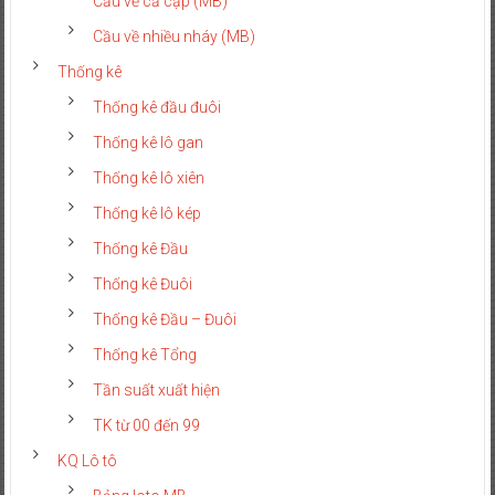
Cầu về cả cặp (MB)
Cầu về nhiều nháy (MB)
Thống kê
Thống kê đầu đuôi
Thống kê lô gan
Thống kê lô xiên
Thống kê lô kép
Thống kê Đầu
Thống kê Đuôi
Thống kê Đầu – Đuôi
Thống kê Tổng
Tần suất xuất hiện
TK từ 00 đến 99
KQ Lô tô