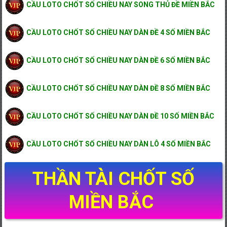
CẦU LOTO CHỐT SỐ CHIỀU NAY SONG THỦ ĐỀ MIỀN BẮC
CẦU LOTO CHỐT SỐ CHIỀU NAY DÀN ĐỀ 4 SỐ MIỀN BẮC
CẦU LOTO CHỐT SỐ CHIỀU NAY DÀN ĐỀ 6 SỐ MIỀN BẮC
CẦU LOTO CHỐT SỐ CHIỀU NAY DÀN ĐỀ 8 SỐ MIỀN BẮC
CẦU LOTO CHỐT SỐ CHIỀU NAY DÀN ĐỀ 10 SỐ MIỀN BẮC
CẦU LOTO CHỐT SỐ CHIỀU NAY DÀN LÔ 4 SỐ MIỀN BẮC
THẦN TÀI CHỐT SỐ
MIỀN BẮC