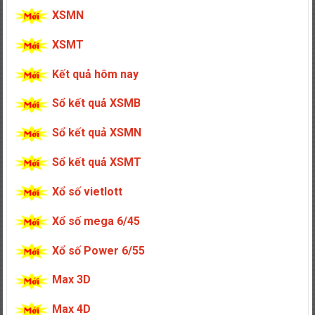
XSMN
XSMT
Kết quả hôm nay
Sổ kết quả XSMB
Sổ kết quả XSMN
Sổ kết quả XSMT
Xổ số vietlott
Xổ số mega 6/45
Xổ số Power 6/55
Max 3D
Max 4D