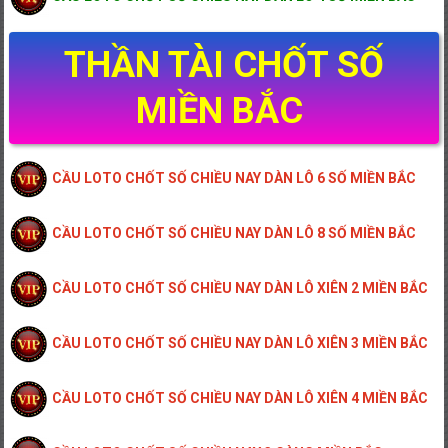
THẦN TÀI CHỐT SỐ
MIỀN BẮC
CẦU LOTO CHỐT SỐ CHIỀU NAY DÀN LÔ 6 SỐ MIỀN BẮC
CẦU LOTO CHỐT SỐ CHIỀU NAY DÀN LÔ 8 SỐ MIỀN BẮC
CẦU LOTO CHỐT SỐ CHIỀU NAY DÀN LÔ XIÊN 2 MIỀN BẮC
CẦU LOTO CHỐT SỐ CHIỀU NAY DÀN LÔ XIÊN 3 MIỀN BẮC
CẦU LOTO CHỐT SỐ CHIỀU NAY DÀN LÔ XIÊN 4 MIỀN BẮC