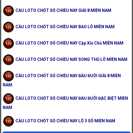
CẦU LOTO CHỐT SỐ CHIỀU NAY GIẢI 8 MIỀN NAM
CẦU LOTO CHỐT SỐ CHIỀU NAY BAO LÔ MIỀN NAM
CẦU LOTO CHỐT SỐ CHIỀU NAY Cặp Xỉu Chủ MIỀN NAM
CẦU LOTO CHỐT SỐ CHIỀU NAY SONG THỦ LÔ MIỀN NAM
CẦU LOTO CHỐT SỐ CHIỀU NAY ĐẦU ĐUÔI GIẢI 8 MIỀN
NAM
CẦU LOTO CHỐT SỐ CHIỀU NAY ĐẦU ĐUÔI ĐẶC BIỆT MIỀN
NAM
CẦU LOTO CHỐT SỐ CHIỀU NAY LÔ 3 SỐ MIỀN NAM