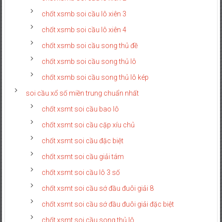
chốt xsmb soi cầu lô xiên 3
chốt xsmb soi cầu lô xiên 4
chốt xsmb soi cầu song thủ đề
chốt xsmb soi cầu song thủ lô
chốt xsmb soi cầu song thủ lô kép
soi cầu xổ số miền trung chuẩn nhất
chốt xsmt soi cầu bao lô
chốt xsmt soi cầu cặp xíu chủ
chốt xsmt soi cầu đặc biệt
chốt xsmt soi cầu giải tám
chốt xsmt soi cầu lô 3 số
chốt xsmt soi cầu sớ đầu đuôi giải 8
chốt xsmt soi cầu sớ đầu đuôi giải đặc biệt
chốt xsmt soi cầu song thủ lô