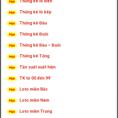
Thống kê lô xiên
Thống kê lô kép
Thống kê Đầu
Thống kê Đuôi
Thống kê Đầu – Đuôi
Thống kê Tổng
Tần suất xuất hiện
TK từ 00 đến 99
Loto miền Bắc
Loto miền Nam
Loto miền Trung