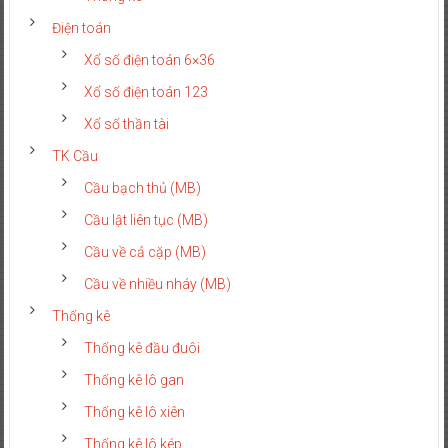
Điện toán
Xổ số điện toán 6×36
Xổ số điện toán 123
Xổ số thần tài
TK Cầu
Cầu bạch thủ (MB)
Cầu lật liên tục (MB)
Cầu về cả cặp (MB)
Cầu về nhiều nháy (MB)
Thống kê
Thống kê đầu đuôi
Thống kê lô gan
Thống kê lô xiên
Thống kê lô kép