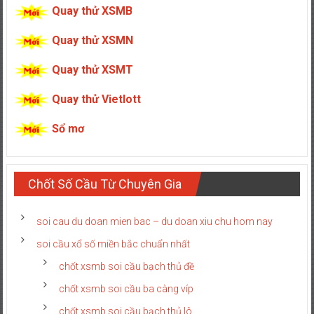
Quay thử XSMB
Quay thử XSMN
Quay thử XSMT
Quay thử Vietlott
Sổ mơ
Chốt Số Cầu Từ Chuyên Gia
soi cau du doan mien bac – du doan xiu chu hom nay
soi cầu xổ số miền bắc chuẩn nhất
chốt xsmb soi cầu bạch thủ đề
chốt xsmb soi cầu ba càng víp
chốt xsmb soi cầu bạch thủ lô