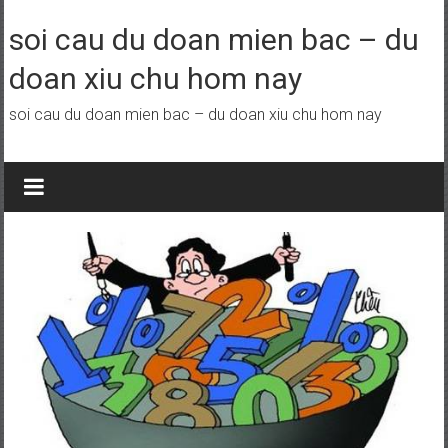
Skip
to
soi cau du doan mien bac – du
content
doan xiu chu hom nay
soi cau du doan mien bac – du doan xiu chu hom nay