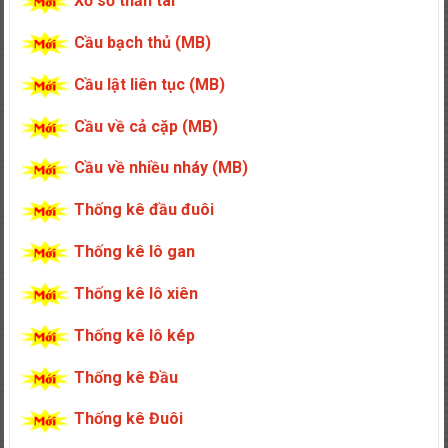
Xổ số thần tài
Cầu bạch thủ (MB)
Cầu lật liên tục (MB)
Cầu về cả cặp (MB)
Cầu về nhiều nháy (MB)
Thống kê đầu đuôi
Thống kê lô gan
Thống kê lô xiên
Thống kê lô kép
Thống kê Đầu
Thống kê Đuôi