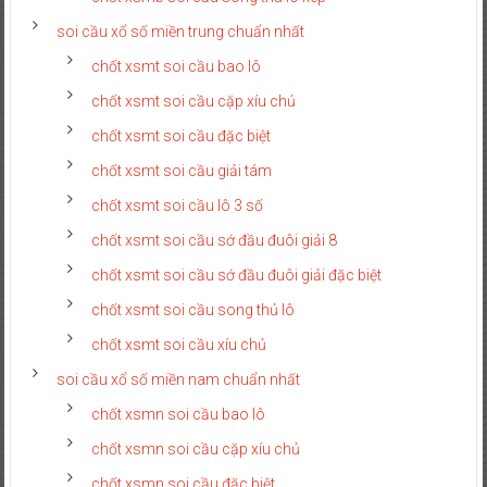
soi cầu xổ số miền trung chuẩn nhất
chốt xsmt soi cầu bao lô
chốt xsmt soi cầu cặp xíu chủ
chốt xsmt soi cầu đặc biệt
chốt xsmt soi cầu giải tám
chốt xsmt soi cầu lô 3 số
chốt xsmt soi cầu sớ đầu đuôi giải 8
chốt xsmt soi cầu sớ đầu đuôi giải đặc biệt
chốt xsmt soi cầu song thủ lô
chốt xsmt soi cầu xíu chủ
soi cầu xổ số miền nam chuẩn nhất
chốt xsmn soi cầu bao lô
chốt xsmn soi cầu cặp xíu chủ
chốt xsmn soi cầu đặc biệt