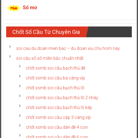
Sổ mơ
Chốt Số Cầu Từ Chuyên Gia
soi cau du doan mien bac – du doan xiu chu hom nay
soi cầu xổ số miền bắc chuẩn nhất
chốt xsmb soi cầu bạch thủ đề
chốt xsmb soi cầu ba càng víp
chốt xsmb soi cầu bạch thủ lô
chốt xsmb soi cầu bạch thủ lô 2 nháy
chốt xsmb soi cầu bạch thủ lô kép
chốt xsmb soi cầu cặp 3 càng víp
chốt xsmb soi cầu dàn đề 4 con
chốt xsmb soi cầu dàn đề 6 con