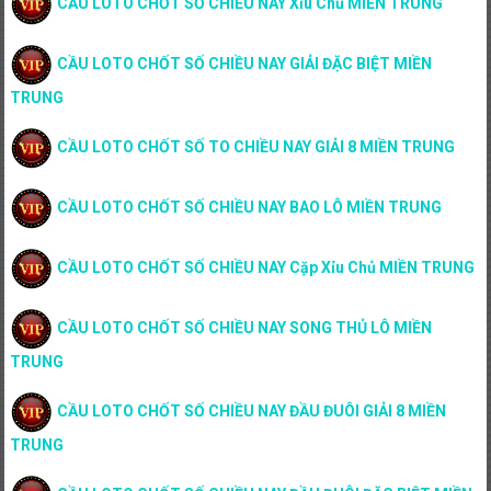
CẦU LOTO CHỐT SỐ CHIỀU NAY Xỉu Chủ MIỀN TRUNG
CẦU LOTO CHỐT SỐ CHIỀU NAY GIẢI ĐẶC BIỆT MIỀN
TRUNG
CẦU LOTO CHỐT SỐ TO CHIỀU NAY GIẢI 8 MIỀN TRUNG
CẦU LOTO CHỐT SỐ CHIỀU NAY BAO LÔ MIỀN TRUNG
CẦU LOTO CHỐT SỐ CHIỀU NAY Cặp Xỉu Chủ MIỀN TRUNG
CẦU LOTO CHỐT SỐ CHIỀU NAY SONG THỦ LÔ MIỀN
TRUNG
CẦU LOTO CHỐT SỐ CHIỀU NAY ĐẦU ĐUÔI GIẢI 8 MIỀN
TRUNG