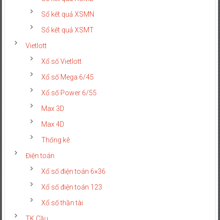
Sổ kết quả XSMN
Sổ kết quả XSMT
Vietlott
Xổ số Vietlott
Xổ số Mega 6/45
Xổ số Power 6/55
Max 3D
Max 4D
Thống kê
Điện toán
Xổ số điện toán 6×36
Xổ số điện toán 123
Xổ số thần tài
TK Cầu