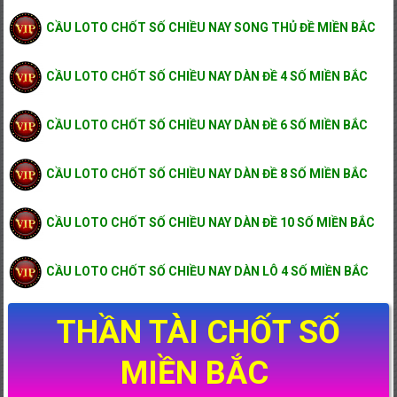
CẦU LOTO CHỐT SỐ CHIỀU NAY SONG THỦ ĐỀ MIỀN BẮC
CẦU LOTO CHỐT SỐ CHIỀU NAY DÀN ĐỀ 4 SỐ MIỀN BẮC
CẦU LOTO CHỐT SỐ CHIỀU NAY DÀN ĐỀ 6 SỐ MIỀN BẮC
CẦU LOTO CHỐT SỐ CHIỀU NAY DÀN ĐỀ 8 SỐ MIỀN BẮC
CẦU LOTO CHỐT SỐ CHIỀU NAY DÀN ĐỀ 10 SỐ MIỀN BẮC
CẦU LOTO CHỐT SỐ CHIỀU NAY DÀN LÔ 4 SỐ MIỀN BẮC
THẦN TÀI CHỐT SỐ
MIỀN BẮC