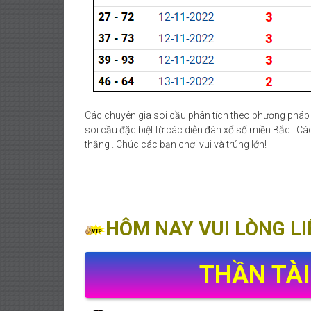
Các chuyên gia soi cầu phân tích theo phương pháp t
soi cầu đặc biệt từ các diễn đàn xổ số miền Bắc . Cá
thắng . Chúc các bạn chơi vui và trúng lớn!
HÔM NAY VUI LÒNG LI
THẦN TÀI