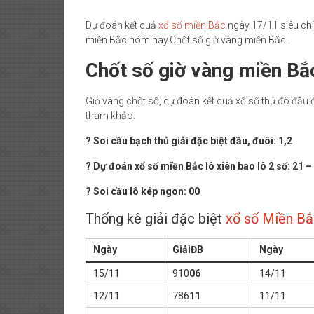
Dự đoán kết quả
xổ số miền Bắc
ngày 17/11 siêu ch
miền Bắc hôm nay.Chốt số giờ vàng miền Bắc .
Chốt số giờ vàng miền Bắ
Giờ vàng chốt số, dự đoán kết quả xổ số thủ đô đầ
tham khảo.
? Soi cầu bạch thủ giải đặc biệt đầu, đuôi: 1,2
? Dự đoán xổ số miền Bắc lô xiên bao lô 2 số: 21 –
? Soi cầu lô kép ngon: 00
Thống kê giải đặc biệt
xổ số Miền B
Ngày
GiảiĐB
Ngày
15/11
910
06
14/11
12/11
786
11
11/11