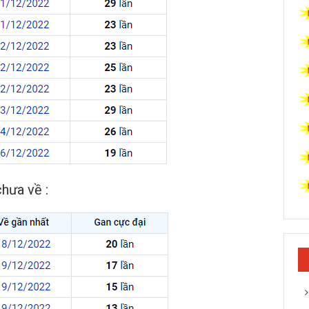
hưa về :