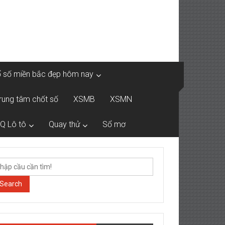
ổ số miền bắc đẹp hôm nay
rung tâm chốt số
XSMB
XSMN
Q Lô tô
Quay thử
Sổ mơ
Search