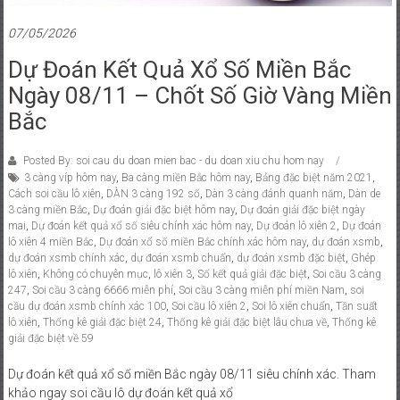
07/05/2026
Dự Đoán Kết Quả Xổ Số Miền Bắc
Ngày 08/11 – Chốt Số Giờ Vàng Miền
Bắc
Posted By: soi cau du doan mien bac - du doan xiu chu hom nay
3 càng víp hôm nay
,
Ba càng miền Bắc hôm nay
,
Bảng đặc biệt năm 2021
,
Cách soi cầu lô xiên
,
DÀN 3 càng 192 số
,
Dàn 3 càng đánh quanh năm
,
Dàn de
3 càng miền Bắc
,
Dự đoán giải đặc biệt hôm nay
,
Dự đoán giải đặc biệt ngày
mai
,
Dự đoán kết quả xổ số siêu chính xác hôm nay
,
Dự đoán lô xiên 2
,
Dự đoán
lô xiên 4 miền Bắc
,
Dự đoán xổ số miền Bắc chính xác hôm nay
,
dự đoán xsmb
,
dự đoán xsmb chính xác
,
dự đoán xsmb chuẩn
,
dự đoán xsmb đặc biệt
,
Ghép
lô xiên
,
Không có chuyên mục
,
lô xiên 3
,
Số kết quả giải đặc biệt
,
Soi cầu 3 càng
247
,
Soi cầu 3 càng 6666 miễn phí
,
Soi cầu 3 càng miễn phí miền Nam
,
soi
cầu dự đoán xsmb chính xác 100
,
Soi cầu lô xiên 2
,
Soi lô xiên chuẩn
,
Tần suất
lô xiên
,
Thống kê giải đặc biệt 24
,
Thống kê giải đặc biệt lâu chưa về
,
Thống kê
giải đặc biệt về 59
Dự đoán kết quả xổ số miền Bắc ngày 08/11 siêu chính xác. Tham
khảo ngay soi cầu lô dự đoán kết quả xổ