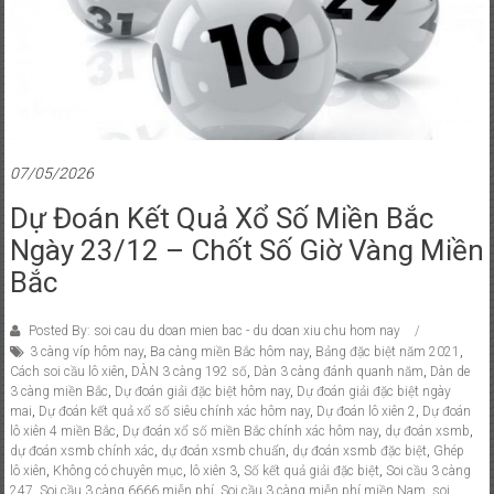
07/05/2026
Dự Đoán Kết Quả Xổ Số Miền Bắc
Ngày 23/12 – Chốt Số Giờ Vàng Miền
Bắc
Posted By: soi cau du doan mien bac - du doan xiu chu hom nay
3 càng víp hôm nay
,
Ba càng miền Bắc hôm nay
,
Bảng đặc biệt năm 2021
,
Cách soi cầu lô xiên
,
DÀN 3 càng 192 số
,
Dàn 3 càng đánh quanh năm
,
Dàn de
3 càng miền Bắc
,
Dự đoán giải đặc biệt hôm nay
,
Dự đoán giải đặc biệt ngày
mai
,
Dự đoán kết quả xổ số siêu chính xác hôm nay
,
Dự đoán lô xiên 2
,
Dự đoán
lô xiên 4 miền Bắc
,
Dự đoán xổ số miền Bắc chính xác hôm nay
,
dự đoán xsmb
,
dự đoán xsmb chính xác
,
dự đoán xsmb chuẩn
,
dự đoán xsmb đặc biệt
,
Ghép
lô xiên
,
Không có chuyên mục
,
lô xiên 3
,
Số kết quả giải đặc biệt
,
Soi cầu 3 càng
247
,
Soi cầu 3 càng 6666 miễn phí
,
Soi cầu 3 càng miễn phí miền Nam
,
soi