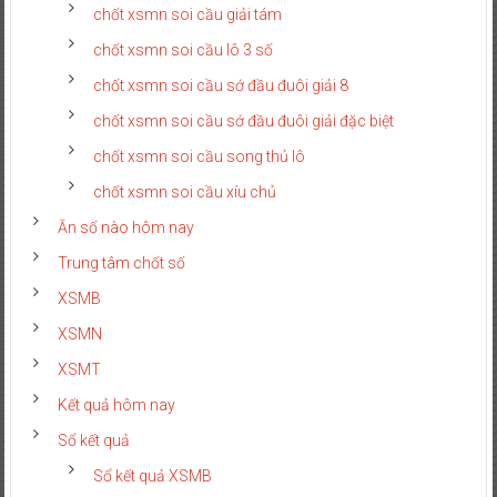
chốt xsmn soi cầu giải tám
chốt xsmn soi cầu lô 3 số
chốt xsmn soi cầu sớ đầu đuôi giải 8
chốt xsmn soi cầu sớ đầu đuôi giải đặc biệt
chốt xsmn soi cầu song thủ lô
chốt xsmn soi cầu xíu chủ
Ăn số nào hôm nay
Trung tâm chốt số
XSMB
XSMN
XSMT
Kết quả hôm nay
Sổ kết quả
Sổ kết quả XSMB