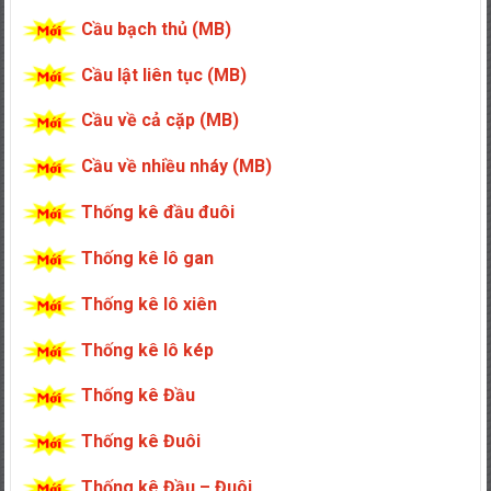
Cầu bạch thủ (MB)
Cầu lật liên tục (MB)
Cầu về cả cặp (MB)
Cầu về nhiều nháy (MB)
Thống kê đầu đuôi
Thống kê lô gan
Thống kê lô xiên
Thống kê lô kép
Thống kê Đầu
Thống kê Đuôi
Thống kê Đầu – Đuôi