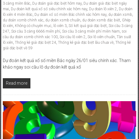
3 càng miền Bắc
,
Dự đoán giải đặc biệt hôm nay
,
Dự đoán giải đặc biệt ngày
mai
,
Dự đoán kết quả xổ số siêu chính xác hôm nay
,
Dự đoán lô xiên 2
,
Dự đoán
lô xiên 4 miền Bắc
,
Dự đoán xổ số miền Bắc chính xác hôm nay
,
dự đoán xsmb
,
dự đoán xsmb chính xác
,
dự đoán xsmb chuẩn
,
dự đoán xsmb đặc biệt
,
Ghép
lô xiên
,
Không có chuyên mục
,
lô xiên 3
,
Số kết quả giải đặc biệt
,
Soi cầu 3 càng
247
,
Soi cầu 3 càng 6666 miễn phí
,
Soi cầu 3 càng miễn phí miền Nam
,
soi
cầu dự đoán xsmb chính xác 100
,
Soi cầu lô xiên 2
,
Soi lô xiên chuẩn
,
Tần suất
lô xiên
,
Thống kê giải đặc biệt 24
,
Thống kê giải đặc biệt lâu chưa về
,
Thống kê
giải đặc biệt về 59
Dự đoán kết quả xổ số miền Bắc ngày 26/01 siêu chính xác. Tham
khảo ngay soi cầu lô dự đoán kết quả xổ
Read more