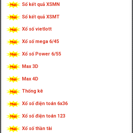
Sổ kết quả XSMN
Sổ kết quả XSMT
Xổ số vietlott
Xổ số mega 6/45
Xổ số Power 6/55
Max 3D
Max 4D
Thống kê
Xổ số điện toán 6x36
Xổ số điện toán 123
Xổ số thần tài