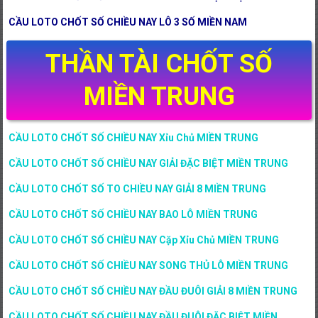
CẦU LOTO CHỐT SỐ CHIỀU NAY LÔ 3 SỐ MIỀN NAM
THẦN TÀI CHỐT SỐ
MIỀN TRUNG
CẦU LOTO CHỐT SỐ CHIỀU NAY Xỉu Chủ MIỀN TRUNG
CẦU LOTO CHỐT SỐ CHIỀU NAY GIẢI ĐẶC BIỆT MIỀN TRUNG
CẦU LOTO CHỐT SỐ TO CHIỀU NAY GIẢI 8 MIỀN TRUNG
CẦU LOTO CHỐT SỐ CHIỀU NAY BAO LÔ MIỀN TRUNG
CẦU LOTO CHỐT SỐ CHIỀU NAY Cặp Xỉu Chủ MIỀN TRUNG
CẦU LOTO CHỐT SỐ CHIỀU NAY SONG THỦ LÔ MIỀN TRUNG
CẦU LOTO CHỐT SỐ CHIỀU NAY ĐẦU ĐUÔI GIẢI 8 MIỀN TRUNG
CẦU LOTO CHỐT SỐ CHIỀU NAY ĐẦU ĐUÔI ĐẶC BIỆT MIỀN