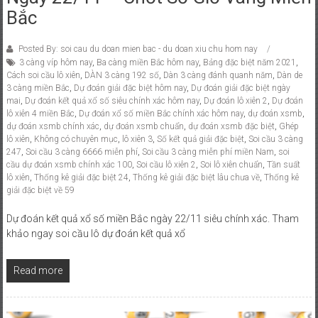
Bắc
Posted By: soi cau du doan mien bac - du doan xiu chu hom nay
3 càng víp hôm nay
,
Ba càng miền Bắc hôm nay
,
Bảng đặc biệt năm 2021
,
Cách soi cầu lô xiên
,
DÀN 3 càng 192 số
,
Dàn 3 càng đánh quanh năm
,
Dàn de
3 càng miền Bắc
,
Dự đoán giải đặc biệt hôm nay
,
Dự đoán giải đặc biệt ngày
mai
,
Dự đoán kết quả xổ số siêu chính xác hôm nay
,
Dự đoán lô xiên 2
,
Dự đoán
lô xiên 4 miền Bắc
,
Dự đoán xổ số miền Bắc chính xác hôm nay
,
dự đoán xsmb
,
dự đoán xsmb chính xác
,
dự đoán xsmb chuẩn
,
dự đoán xsmb đặc biệt
,
Ghép
lô xiên
,
Không có chuyên mục
,
lô xiên 3
,
Số kết quả giải đặc biệt
,
Soi cầu 3 càng
247
,
Soi cầu 3 càng 6666 miễn phí
,
Soi cầu 3 càng miễn phí miền Nam
,
soi
cầu dự đoán xsmb chính xác 100
,
Soi cầu lô xiên 2
,
Soi lô xiên chuẩn
,
Tần suất
lô xiên
,
Thống kê giải đặc biệt 24
,
Thống kê giải đặc biệt lâu chưa về
,
Thống kê
giải đặc biệt về 59
Dự đoán kết quả xổ số miền Bắc ngày 22/11 siêu chính xác. Tham
khảo ngay soi cầu lô dự đoán kết quả xổ
Read more