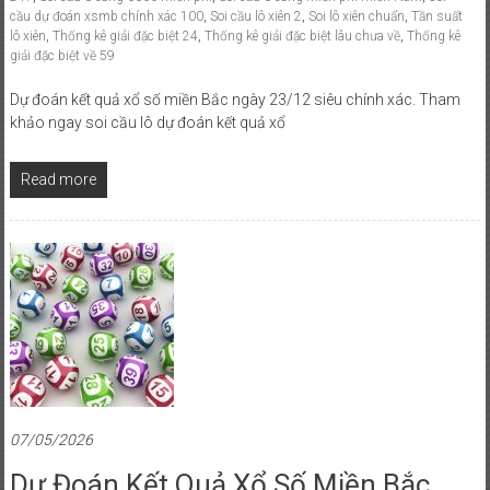
cầu dự đoán xsmb chính xác 100
,
Soi cầu lô xiên 2
,
Soi lô xiên chuẩn
,
Tần suất
lô xiên
,
Thống kê giải đặc biệt 24
,
Thống kê giải đặc biệt lâu chưa về
,
Thống kê
giải đặc biệt về 59
Dự đoán kết quả xổ số miền Bắc ngày 23/12 siêu chính xác. Tham
khảo ngay soi cầu lô dự đoán kết quả xổ
Read more
07/05/2026
Dự Đoán Kết Quả Xổ Số Miền Bắc