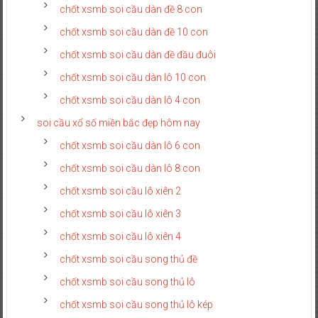
chốt xsmb soi cầu dàn đề 8 con
chốt xsmb soi cầu dàn đề 10 con
chốt xsmb soi cầu dàn đề đầu đuôi
chốt xsmb soi cầu dàn lô 10 con
chốt xsmb soi cầu dàn lô 4 con
soi cầu xổ số miền bắc đẹp hôm nay
chốt xsmb soi cầu dàn lô 6 con
chốt xsmb soi cầu dàn lô 8 con
chốt xsmb soi cầu lô xiên 2
chốt xsmb soi cầu lô xiên 3
chốt xsmb soi cầu lô xiên 4
chốt xsmb soi cầu song thủ đề
chốt xsmb soi cầu song thủ lô
chốt xsmb soi cầu song thủ lô kép