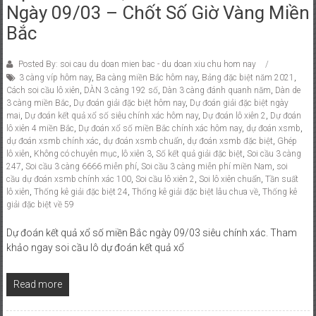
Ngày 09/03 – Chốt Số Giờ Vàng Miền
Bắc
Posted By: soi cau du doan mien bac - du doan xiu chu hom nay
3 càng víp hôm nay
,
Ba càng miền Bắc hôm nay
,
Bảng đặc biệt năm 2021
,
Cách soi cầu lô xiên
,
DÀN 3 càng 192 số
,
Dàn 3 càng đánh quanh năm
,
Dàn de
3 càng miền Bắc
,
Dự đoán giải đặc biệt hôm nay
,
Dự đoán giải đặc biệt ngày
mai
,
Dự đoán kết quả xổ số siêu chính xác hôm nay
,
Dự đoán lô xiên 2
,
Dự đoán
lô xiên 4 miền Bắc
,
Dự đoán xổ số miền Bắc chính xác hôm nay
,
dự đoán xsmb
,
dự đoán xsmb chính xác
,
dự đoán xsmb chuẩn
,
dự đoán xsmb đặc biệt
,
Ghép
lô xiên
,
Không có chuyên mục
,
lô xiên 3
,
Số kết quả giải đặc biệt
,
Soi cầu 3 càng
247
,
Soi cầu 3 càng 6666 miễn phí
,
Soi cầu 3 càng miễn phí miền Nam
,
soi
cầu dự đoán xsmb chính xác 100
,
Soi cầu lô xiên 2
,
Soi lô xiên chuẩn
,
Tần suất
lô xiên
,
Thống kê giải đặc biệt 24
,
Thống kê giải đặc biệt lâu chưa về
,
Thống kê
giải đặc biệt về 59
Dự đoán kết quả xổ số miền Bắc ngày 09/03 siêu chính xác. Tham
khảo ngay soi cầu lô dự đoán kết quả xổ
Read more