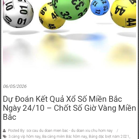
06/05/2026
Dự Đoán Kết Quả Xổ Số Miền Bắc
Ngày 24/10 – Chốt Số Giờ Vàng Miền
Bắc
Posted By: soi cau du doan mien bac - du doan xiu chu hom nay
3 càng víp hôm nay
,
Ba càng miền Bắc hôm nay
,
Bảng đặc biệt năm 2021
,