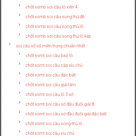
chốt xsmb soi cầu lô xiên 4
chốt xsmb soi cầu song thủ đề
chốt xsmb soi cầu song thủ lô
chốt xsmb soi cầu song thủ lô kép
soi cầu xổ số miền trung chuẩn nhất
chốt xsmt soi cầu bao lô
chốt xsmt soi cầu cặp xíu chủ
chốt xsmt soi cầu đặc biệt
chốt xsmt soi cầu giải tám
chốt xsmt soi cầu lô 3 số
chốt xsmt soi cầu sớ đầu đuôi giải 8
chốt xsmt soi cầu sớ đầu đuôi giải đặc biệt
chốt xsmt soi cầu song thủ lô
chốt xsmt soi cầu xíu chủ