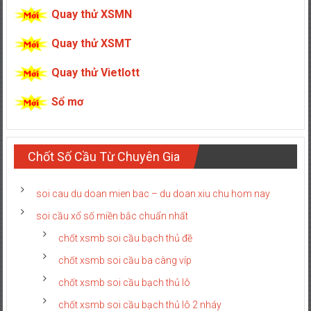
Quay thử XSMN
Quay thử XSMT
Quay thử Vietlott
Sổ mơ
Chốt Số Cầu Từ Chuyên Gia
soi cau du doan mien bac – du doan xiu chu hom nay
soi cầu xổ số miền bắc chuẩn nhất
chốt xsmb soi cầu bạch thủ đề
chốt xsmb soi cầu ba càng víp
chốt xsmb soi cầu bạch thủ lô
chốt xsmb soi cầu bạch thủ lô 2 nháy