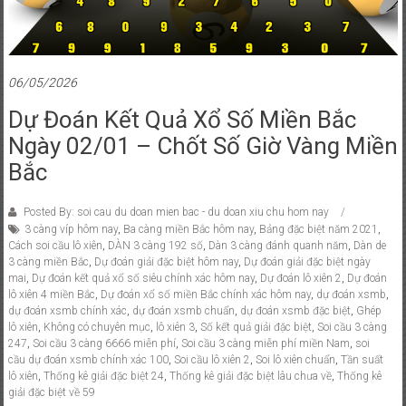
06/05/2026
Dự Đoán Kết Quả Xổ Số Miền Bắc
Ngày 02/01 – Chốt Số Giờ Vàng Miền
Bắc
Posted By: soi cau du doan mien bac - du doan xiu chu hom nay
3 càng víp hôm nay
,
Ba càng miền Bắc hôm nay
,
Bảng đặc biệt năm 2021
,
Cách soi cầu lô xiên
,
DÀN 3 càng 192 số
,
Dàn 3 càng đánh quanh năm
,
Dàn de
3 càng miền Bắc
,
Dự đoán giải đặc biệt hôm nay
,
Dự đoán giải đặc biệt ngày
mai
,
Dự đoán kết quả xổ số siêu chính xác hôm nay
,
Dự đoán lô xiên 2
,
Dự đoán
lô xiên 4 miền Bắc
,
Dự đoán xổ số miền Bắc chính xác hôm nay
,
dự đoán xsmb
,
dự đoán xsmb chính xác
,
dự đoán xsmb chuẩn
,
dự đoán xsmb đặc biệt
,
Ghép
lô xiên
,
Không có chuyên mục
,
lô xiên 3
,
Số kết quả giải đặc biệt
,
Soi cầu 3 càng
247
,
Soi cầu 3 càng 6666 miễn phí
,
Soi cầu 3 càng miễn phí miền Nam
,
soi
cầu dự đoán xsmb chính xác 100
,
Soi cầu lô xiên 2
,
Soi lô xiên chuẩn
,
Tần suất
lô xiên
,
Thống kê giải đặc biệt 24
,
Thống kê giải đặc biệt lâu chưa về
,
Thống kê
giải đặc biệt về 59