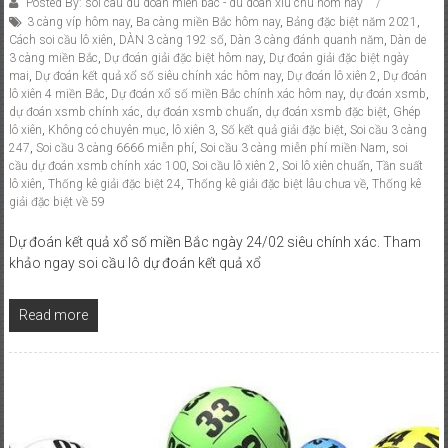
Posted By: soi cau du doan mien bac - du doan xiu chu hom nay
3 càng víp hôm nay
,
Ba càng miền Bắc hôm nay
,
Bảng đặc biệt năm 2021
,
Cách soi cầu lô xiên
,
DÀN 3 càng 192 số
,
Dàn 3 càng đánh quanh năm
,
Dàn de
3 càng miền Bắc
,
Dự đoán giải đặc biệt hôm nay
,
Dự đoán giải đặc biệt ngày
mai
,
Dự đoán kết quả xổ số siêu chính xác hôm nay
,
Dự đoán lô xiên 2
,
Dự đoán
lô xiên 4 miền Bắc
,
Dự đoán xổ số miền Bắc chính xác hôm nay
,
dự đoán xsmb
,
dự đoán xsmb chính xác
,
dự đoán xsmb chuẩn
,
dự đoán xsmb đặc biệt
,
Ghép
lô xiên
,
Không có chuyên mục
,
lô xiên 3
,
Số kết quả giải đặc biệt
,
Soi cầu 3 càng
247
,
Soi cầu 3 càng 6666 miễn phí
,
Soi cầu 3 càng miễn phí miền Nam
,
soi
cầu dự đoán xsmb chính xác 100
,
Soi cầu lô xiên 2
,
Soi lô xiên chuẩn
,
Tần suất
lô xiên
,
Thống kê giải đặc biệt 24
,
Thống kê giải đặc biệt lâu chưa về
,
Thống kê
giải đặc biệt về 59
Dự đoán kết quả xổ số miền Bắc ngày 24/02 siêu chính xác. Tham
khảo ngay soi cầu lô dự đoán kết quả xổ
Read more