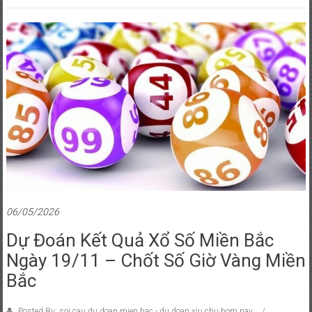
06/05/2026
Dự Đoán Kết Quả Xổ Số Miền Bắc
Ngày 19/11 – Chốt Số Giờ Vàng Miền
Bắc
Posted By: soi cau du doan mien bac - du doan xiu chu hom nay