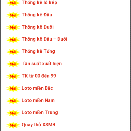
Thống kê lô kép
Thống kê Đầu
Thống kê Đuôi
Thống kê Đầu – Đuôi
Thống kê Tổng
Tần suất xuất hiện
TK từ 00 đến 99
Loto miền Bắc
Loto miền Nam
Loto miền Trung
Quay thử XSMB