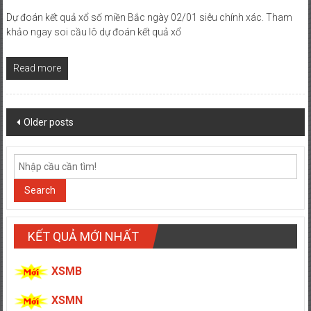
Dự đoán kết quả xổ số miền Bắc ngày 02/01 siêu chính xác. Tham
khảo ngay soi cầu lô dự đoán kết quả xổ
Read more
Posts
Older posts
navigation
Search
KẾT QUẢ MỚI NHẤT
XSMB
XSMN