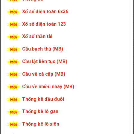
Xổ số điện toán 6x36
Xổ số điện toán 123
Xổ số thần tài
Cầu bạch thủ (MB)
Cầu lật liên tục (MB)
Cầu về cả cặp (MB)
Cầu về nhiều nháy (MB)
Thống kê đầu đuôi
Thống kê lô gan
Thống kê lô xiên