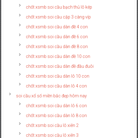
chốt xsmb soi cầu bạch thủ lô kép
chốt xsmb soi cầu cặp 3 càng víp
chốt xsmb soi cầu dàn đề 4 con
chốt xsmb soi cầu dàn đề 6 con
chốt xsmb soi cầu dàn đề 8 con
chốt xsmb soi cầu dàn đề 10 con
chốt xsmb soi cầu dàn đề đầu đuôi
chốt xsmb soi cầu dàn lô 10 con
chốt xsmb soi cầu dàn lô 4 con
soi cầu xổ số miền bắc đẹp hôm nay
chốt xsmb soi cầu dàn lô 6 con
chốt xsmb soi cầu dàn lô 8 con
chốt xsmb soi cầu lô xiên 2
chốt xsmb soi cầu lô xiên 3