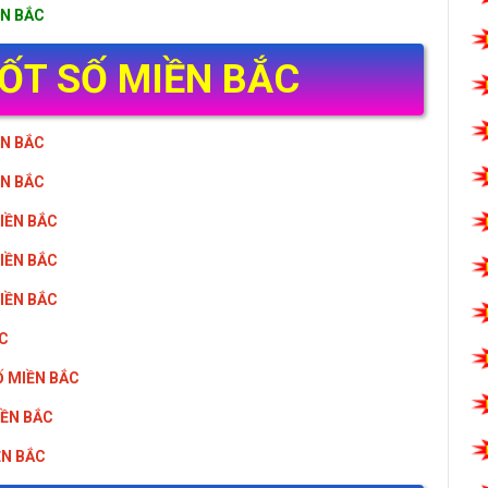
ỀN BẮC
HỐT SỐ MIỀN BẮC
ỀN BẮC
ỀN BẮC
IỀN BẮC
IỀN BẮC
IỀN BẮC
ẮC
Ố MIỀN BẮC
IỀN BẮC
ỀN BẮC