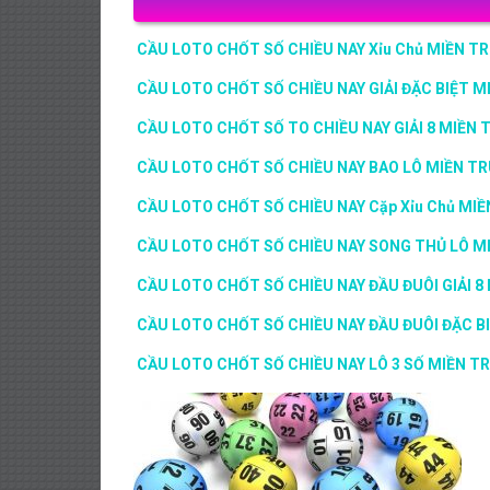
CẦU LOTO CHỐT SỐ CHIỀU NAY Xỉu Chủ MIỀN T
CẦU LOTO CHỐT SỐ CHIỀU NAY GIẢI ĐẶC BIỆT 
CẦU LOTO CHỐT SỐ TO CHIỀU NAY GIẢI 8 MIỀN
CẦU LOTO CHỐT SỐ CHIỀU NAY BAO LÔ MIỀN T
CẦU LOTO CHỐT SỐ CHIỀU NAY Cặp Xỉu Chủ MI
CẦU LOTO CHỐT SỐ CHIỀU NAY SONG THỦ LÔ M
CẦU LOTO CHỐT SỐ CHIỀU NAY ĐẦU ĐUÔI GIẢI 8
CẦU LOTO CHỐT SỐ CHIỀU NAY ĐẦU ĐUÔI ĐẶC B
CẦU LOTO CHỐT SỐ CHIỀU NAY LÔ 3 SỐ MIỀN T