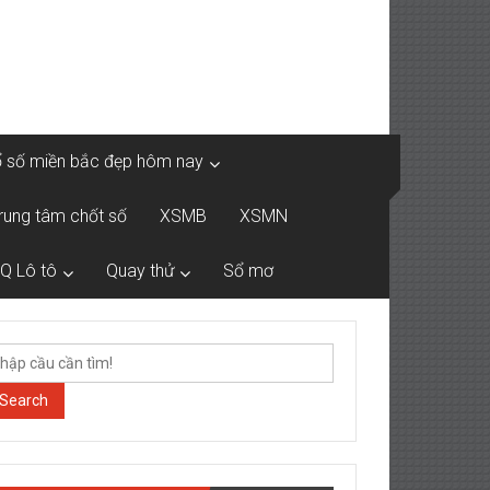
ổ số miền bắc đẹp hôm nay
rung tâm chốt số
XSMB
XSMN
Q Lô tô
Quay thử
Sổ mơ
Search