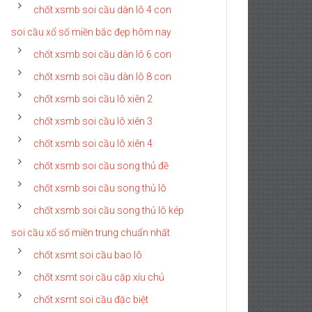
chốt xsmb soi cầu dàn lô 4 con
soi cầu xổ số miền bắc đẹp hôm nay
chốt xsmb soi cầu dàn lô 6 con
chốt xsmb soi cầu dàn lô 8 con
chốt xsmb soi cầu lô xiên 2
chốt xsmb soi cầu lô xiên 3
chốt xsmb soi cầu lô xiên 4
chốt xsmb soi cầu song thủ đề
chốt xsmb soi cầu song thủ lô
chốt xsmb soi cầu song thủ lô kép
soi cầu xổ số miền trung chuẩn nhất
chốt xsmt soi cầu bao lô
chốt xsmt soi cầu cặp xíu chủ
chốt xsmt soi cầu đặc biệt