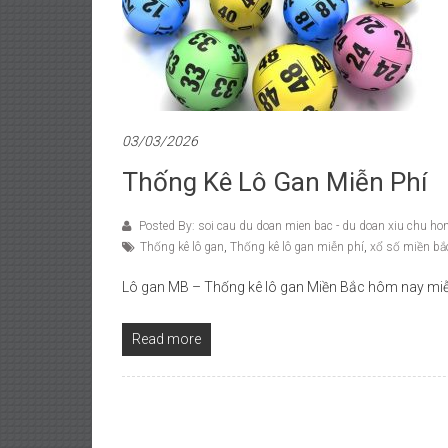
03/03/2026
Thống Kê Lô Gan Miễn Phí
Posted By: soi cau du doan mien bac - du doan xiu chu h
Thống kê lô gan
,
Thống kê lô gan miễn phí
,
xổ số miền bắ
Lô gan MB – Thống kê lô gan Miền Bắc hôm nay m
Read more