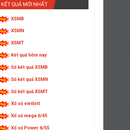
KẾT QUẢ MỚI NHẤT
XSMB
XSMN
XSMT
Kết quả hôm nay
Sổ kết quả XSMB
Sổ kết quả XSMN
Sổ kết quả XSMT
Xổ số vietlott
Xổ số mega 6/45
Xổ số Power 6/55