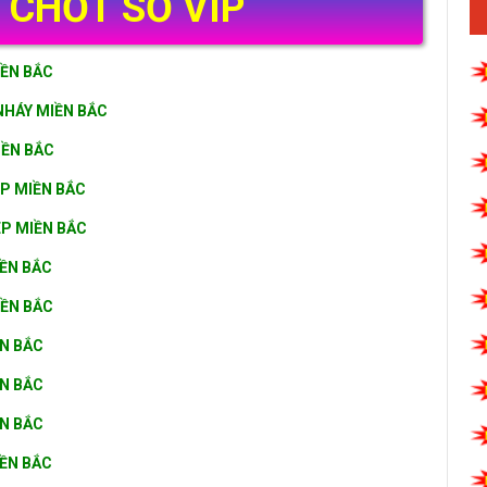
 CHỐT SỐ VÍP
IỀN BẮC
NHÁY MIỀN BẮC
IỀN BẮC
P MIỀN BẮC
ÉP MIỀN BẮC
IỀN BẮC
IỀN BẮC
ỀN BẮC
ỀN BẮC
ỀN BẮC
IỀN BẮC