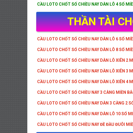
CẦU LOTO CHỐT SỐ CHIỀU NAY DÀN LÔ 4 SỐ MI
THẦN TÀI C
CẦU LOTO CHỐT SỐ CHIỀU NAY DÀN LÔ 6 SỐ MI
CẦU LOTO CHỐT SỐ CHIỀU NAY DÀN LÔ 8 SỐ MI
CẦU LOTO CHỐT SỐ CHIỀU NAY DÀN LÔ XIÊN 2 M
CẦU LOTO CHỐT SỐ CHIỀU NAY DÀN LÔ XIÊN 3 M
CẦU LOTO CHỐT SỐ CHIỀU NAY DÀN LÔ XIÊN 4 M
CẦU LOTO CHỐT SỐ CHIỀU NAY 3 CÀNG MIỀN B
CẦU LOTO CHỐT SỐ CHIỀU NAY DÀN 3 CÀNG 2 S
CẦU LOTO CHỐT SỐ CHIỀU NAY DÀN LÔ 10 SỐ M
CẦU LOTO CHỐT SỐ CHIỀU NAY ĐỀ ĐẦU ĐUÔI MI