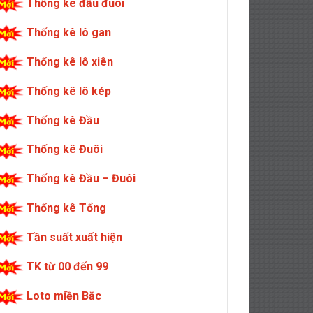
Thống kê đầu đuôi
Thống kê lô gan
Thống kê lô xiên
Thống kê lô kép
Thống kê Đầu
Thống kê Đuôi
Thống kê Đầu – Đuôi
Thống kê Tổng
Tần suất xuất hiện
TK từ 00 đến 99
Loto miền Bắc