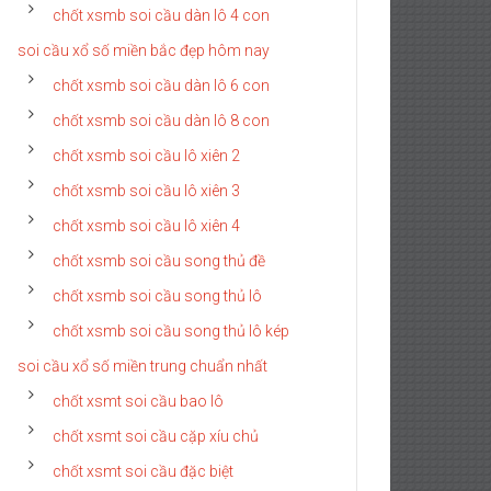
chốt xsmb soi cầu dàn lô 4 con
soi cầu xổ số miền bắc đẹp hôm nay
chốt xsmb soi cầu dàn lô 6 con
chốt xsmb soi cầu dàn lô 8 con
chốt xsmb soi cầu lô xiên 2
chốt xsmb soi cầu lô xiên 3
chốt xsmb soi cầu lô xiên 4
chốt xsmb soi cầu song thủ đề
chốt xsmb soi cầu song thủ lô
chốt xsmb soi cầu song thủ lô kép
soi cầu xổ số miền trung chuẩn nhất
chốt xsmt soi cầu bao lô
chốt xsmt soi cầu cặp xíu chủ
chốt xsmt soi cầu đặc biệt