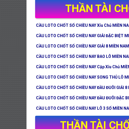
THẦN TÀI C
CẦU LOTO CHỐT SỐ CHIỀU NAY Xỉu Chủ MIỀN N
CẦU LOTO CHỐT SỐ CHIỀU NAY GIẢI ĐẶC BIỆT M
CẦU LOTO CHỐT SỐ CHIỀU NAY GIẢI 8 MIỀN NAM
CẦU LOTO CHỐT SỐ CHIỀU NAY BAO LÔ MIỀN N
CẦU LOTO CHỐT SỐ CHIỀU NAY Cặp Xỉu Chủ MI
CẦU LOTO CHỐT SỐ CHIỀU NAY SONG THỦ LÔ M
CẦU LOTO CHỐT SỐ CHIỀU NAY ĐẦU ĐUÔI GIẢI 8
CẦU LOTO CHỐT SỐ CHIỀU NAY ĐẦU ĐUÔI ĐẶC B
CẦU LOTO CHỐT SỐ CHIỀU NAY LÔ 3 SỐ MIỀN N
THẦN TÀI CH