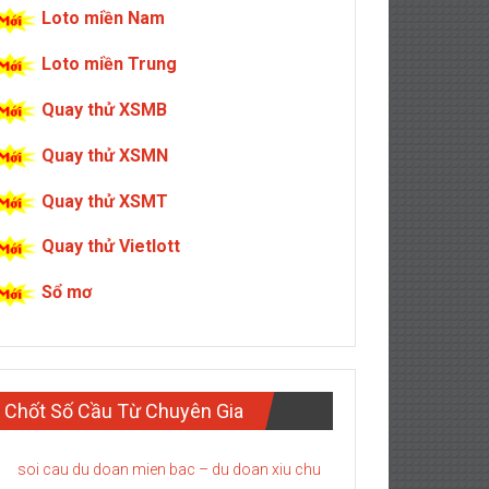
Loto miền Nam
Loto miền Trung
Quay thử XSMB
Quay thử XSMN
Quay thử XSMT
Quay thử Vietlott
Sổ mơ
Chốt Số Cầu Từ Chuyên Gia
soi cau du doan mien bac – du doan xiu chu