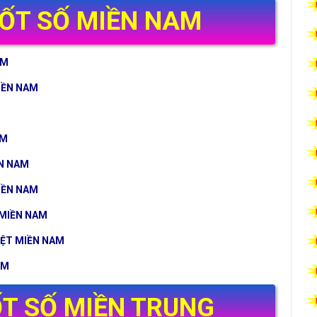
HỐT SỐ MIỀN NAM
AM
IỀN NAM
AM
ỀN NAM
IỀN NAM
 MIỀN NAM
IỆT MIỀN NAM
AM
ỐT SỐ MIỀN TRUNG