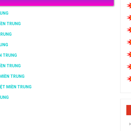
RUNG
MIỀN TRUNG
 TRUNG
RUNG
ỀN TRUNG
IỀN TRUNG
 MIỀN TRUNG
IỆT MIỀN TRUNG
RUNG