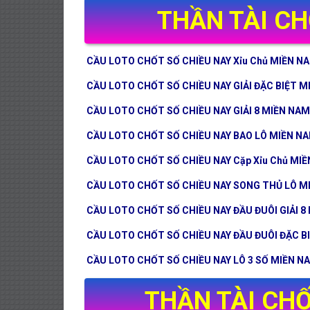
THẦN TÀI C
CẦU LOTO CHỐT SỐ CHIỀU NAY Xỉu Chủ MIỀN N
CẦU LOTO CHỐT SỐ CHIỀU NAY GIẢI ĐẶC BIỆT M
CẦU LOTO CHỐT SỐ CHIỀU NAY GIẢI 8 MIỀN NAM
CẦU LOTO CHỐT SỐ CHIỀU NAY BAO LÔ MIỀN N
CẦU LOTO CHỐT SỐ CHIỀU NAY Cặp Xỉu Chủ MI
CẦU LOTO CHỐT SỐ CHIỀU NAY SONG THỦ LÔ M
CẦU LOTO CHỐT SỐ CHIỀU NAY ĐẦU ĐUÔI GIẢI 8
CẦU LOTO CHỐT SỐ CHIỀU NAY ĐẦU ĐUÔI ĐẶC B
CẦU LOTO CHỐT SỐ CHIỀU NAY LÔ 3 SỐ MIỀN N
THẦN TÀI CH