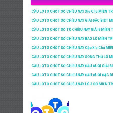
CẦU LOTO CHỐT SỐ CHIỀU NAY Xỉu Chủ MIỀN T
CẦU LOTO CHỐT SỐ CHIỀU NAY GIẢI ĐẶC BIỆT 
CẦU LOTO CHỐT SỐ TO CHIỀU NAY GIẢI 8 MIỀN
CẦU LOTO CHỐT SỐ CHIỀU NAY BAO LÔ MIỀN T
CẦU LOTO CHỐT SỐ CHIỀU NAY Cặp Xỉu Chủ MI
CẦU LOTO CHỐT SỐ CHIỀU NAY SONG THỦ LÔ M
CẦU LOTO CHỐT SỐ CHIỀU NAY ĐẦU ĐUÔI GIẢI 8
CẦU LOTO CHỐT SỐ CHIỀU NAY ĐẦU ĐUÔI ĐẶC B
CẦU LOTO CHỐT SỐ CHIỀU NAY LÔ 3 SỐ MIỀN T