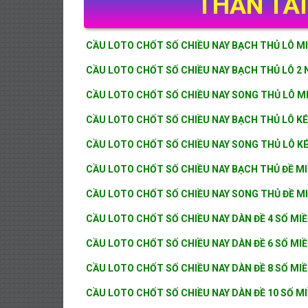
THẦN TÀI
CẦU LOTO CHỐT SỐ CHIỀU NAY BẠCH THỦ LÔ M
CẦU LOTO CHỐT SỐ CHIỀU NAY BẠCH THỦ LÔ 2 
CẦU LOTO CHỐT SỐ CHIỀU NAY SONG THỦ LÔ M
CẦU LOTO CHỐT SỐ CHIỀU NAY BẠCH THỦ LÔ KÉ
CẦU LOTO CHỐT SỐ CHIỀU NAY SONG THỦ LÔ K
CẦU LOTO CHỐT SỐ CHIỀU NAY BẠCH THỦ ĐỀ M
CẦU LOTO CHỐT SỐ CHIỀU NAY SONG THỦ ĐỀ M
CẦU LOTO CHỐT SỐ CHIỀU NAY DÀN ĐỀ 4 SỐ MI
CẦU LOTO CHỐT SỐ CHIỀU NAY DÀN ĐỀ 6 SỐ MI
CẦU LOTO CHỐT SỐ CHIỀU NAY DÀN ĐỀ 8 SỐ MI
CẦU LOTO CHỐT SỐ CHIỀU NAY DÀN ĐỀ 10 SỐ M