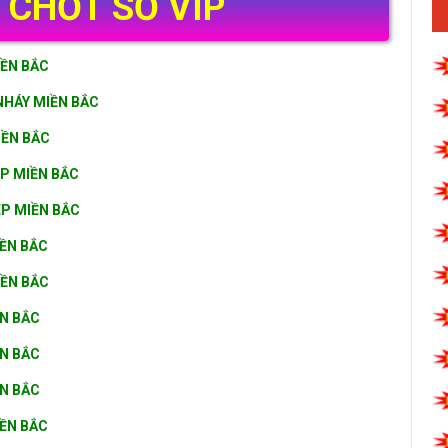
 CHỐT SỐ VÍP
IỀN BẮC
NHÁY MIỀN BẮC
IỀN BẮC
P MIỀN BẮC
ÉP MIỀN BẮC
IỀN BẮC
IỀN BẮC
ỀN BẮC
ỀN BẮC
ỀN BẮC
IỀN BẮC