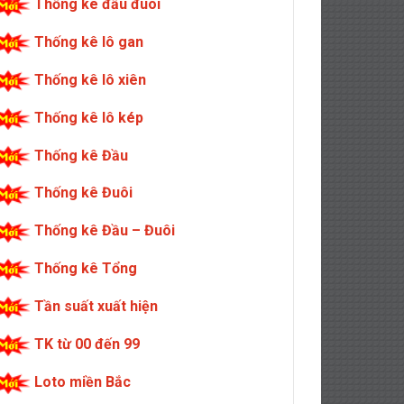
Thống kê đầu đuôi
Thống kê lô gan
Thống kê lô xiên
Thống kê lô kép
Thống kê Đầu
Thống kê Đuôi
Thống kê Đầu – Đuôi
Thống kê Tổng
Tần suất xuất hiện
TK từ 00 đến 99
Loto miền Bắc