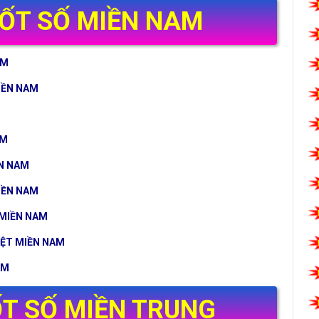
HỐT SỐ MIỀN NAM
AM
IỀN NAM
AM
ỀN NAM
IỀN NAM
 MIỀN NAM
IỆT MIỀN NAM
AM
ỐT SỐ MIỀN TRUNG