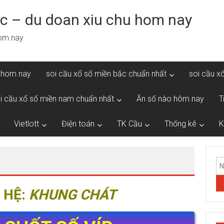
ac – du doan xiu chu hom nay
hom nay
u hom nay
soi cầu xổ số miền bắc chuẩn nhất
soi cầu x
i cầu xổ số miền nam chuẩn nhất
Ăn số nào hôm nay
T
Vietlott
Điện toán
TK Cầu
Thống kê
K
 HỆ:
KHUNG CHÁT