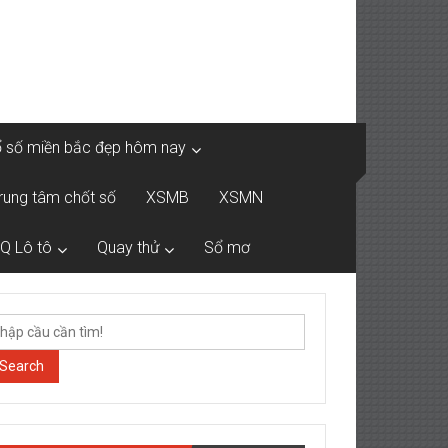
ổ số miền bắc đẹp hôm nay
rung tâm chốt số
XSMB
XSMN
Q Lô tô
Quay thử
Sổ mơ
Search