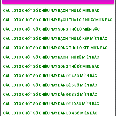
CẦU LOTO CHỐT SỐ CHIỀU NAY BẠCH THỦ LÔ MIỀN BẮC
CẦU LOTO CHỐT SỐ CHIỀU NAY BẠCH THỦ LÔ 2 NHÁY MIỀN BẮC
CẦU LOTO CHỐT SỐ CHIỀU NAY SONG THỦ LÔ MIỀN BẮC
CẦU LOTO CHỐT SỐ CHIỀU NAY BẠCH THỦ LÔ KÉP MIỀN BẮC
CẦU LOTO CHỐT SỐ CHIỀU NAY SONG THỦ LÔ KÉP MIỀN BẮC
CẦU LOTO CHỐT SỐ CHIỀU NAY BẠCH THỦ ĐỀ MIỀN BẮC
CẦU LOTO CHỐT SỐ CHIỀU NAY SONG THỦ ĐỀ MIỀN BẮC
CẦU LOTO CHỐT SỐ CHIỀU NAY DÀN ĐỀ 4 SỐ MIỀN BẮC
CẦU LOTO CHỐT SỐ CHIỀU NAY DÀN ĐỀ 6 SỐ MIỀN BẮC
CẦU LOTO CHỐT SỐ CHIỀU NAY DÀN ĐỀ 8 SỐ MIỀN BẮC
CẦU LOTO CHỐT SỐ CHIỀU NAY DÀN ĐỀ 10 SỐ MIỀN BẮC
CẦU LOTO CHỐT SỐ CHIỀU NAY DÀN LÔ 4 SỐ MIỀN BẮC