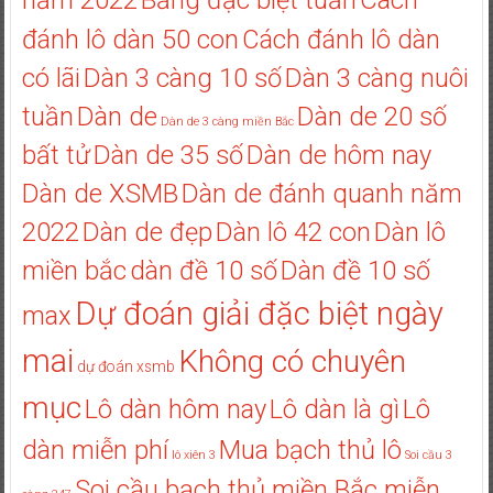
năm 2022
Bảng đặc biệt tuần
Cách
đánh lô dàn 50 con
Cách đánh lô dàn
có lãi
Dàn 3 càng 10 số
Dàn 3 càng nuôi
tuần
Dàn de
Dàn de 20 số
Dàn de 3 càng miền Bắc
bất tử
Dàn de 35 số
Dàn de hôm nay
Dàn de XSMB
Dàn de đánh quanh năm
2022
Dàn de đẹp
Dàn lô 42 con
Dàn lô
miền bắc
dàn đề 10 số
Dàn đề 10 số
Dự đoán giải đặc biệt ngày
max
mai
Không có chuyên
dự đoán xsmb
mục
Lô dàn hôm nay
Lô dàn là gì
Lô
dàn miễn phí
Mua bạch thủ lô
lô xiên 3
Soi cầu 3
Soi cầu bạch thủ miền Bắc miễn