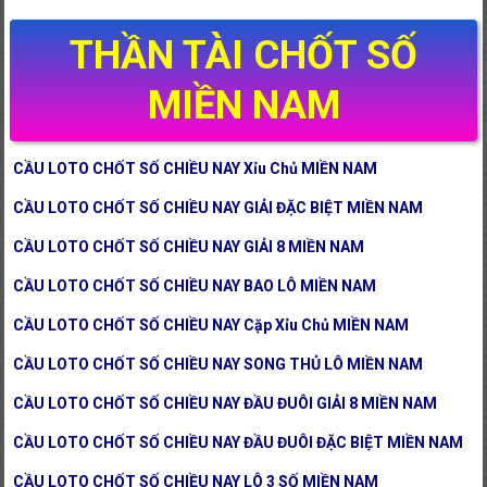
THẦN TÀI CHỐT SỐ
MIỀN NAM
CẦU LOTO CHỐT SỐ CHIỀU NAY Xỉu Chủ MIỀN NAM
CẦU LOTO CHỐT SỐ CHIỀU NAY GIẢI ĐẶC BIỆT MIỀN NAM
CẦU LOTO CHỐT SỐ CHIỀU NAY GIẢI 8 MIỀN NAM
CẦU LOTO CHỐT SỐ CHIỀU NAY BAO LÔ MIỀN NAM
CẦU LOTO CHỐT SỐ CHIỀU NAY Cặp Xỉu Chủ MIỀN NAM
CẦU LOTO CHỐT SỐ CHIỀU NAY SONG THỦ LÔ MIỀN NAM
CẦU LOTO CHỐT SỐ CHIỀU NAY ĐẦU ĐUÔI GIẢI 8 MIỀN NAM
CẦU LOTO CHỐT SỐ CHIỀU NAY ĐẦU ĐUÔI ĐẶC BIỆT MIỀN NAM
CẦU LOTO CHỐT SỐ CHIỀU NAY LÔ 3 SỐ MIỀN NAM