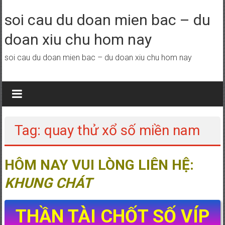
Skip
to
soi cau du doan mien bac – du
content
doan xiu chu hom nay
soi cau du doan mien bac – du doan xiu chu hom nay
Tag: quay thử xổ số miền nam
HÔM NAY VUI LÒNG LIÊN HỆ:
KHUNG CHÁT
THẦN TÀI CHỐT SỐ VÍP