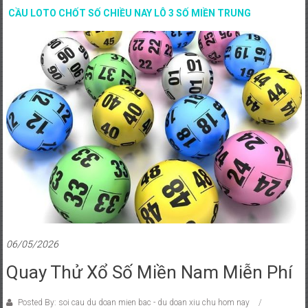
CẦU LOTO CHỐT SỐ CHIỀU NAY LÔ 3 SỐ MIỀN TRUNG
06/05/2026
Quay Thử Xổ Số Miền Nam Miễn Phí
Posted By: soi cau du doan mien bac - du doan xiu chu hom nay