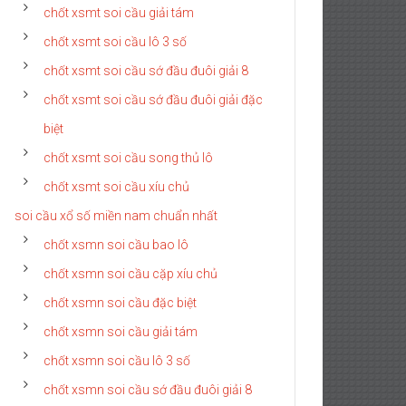
chốt xsmt soi cầu giải tám
chốt xsmt soi cầu lô 3 số
chốt xsmt soi cầu sớ đầu đuôi giải 8
chốt xsmt soi cầu sớ đầu đuôi giải đặc
biệt
chốt xsmt soi cầu song thủ lô
chốt xsmt soi cầu xíu chủ
soi cầu xổ số miền nam chuẩn nhất
chốt xsmn soi cầu bao lô
chốt xsmn soi cầu cặp xíu chủ
chốt xsmn soi cầu đặc biệt
chốt xsmn soi cầu giải tám
chốt xsmn soi cầu lô 3 số
chốt xsmn soi cầu sớ đầu đuôi giải 8