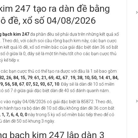
kim 247 tạo ra dàn đề bằng
lô đề, xổ số 04/08/2026
g bạch kim 247
đa phần đều sẽ phải dựa trên những kết quả xổ
u . Theo đó, với cách soi cầu rồng bạch kim này, các bạn cược
n kết quả lô đề, xổ số miền bắc của giải đặc biệt dàn 36 số bất
 số ở giữa là 0, đây sẽ là một tín hiệu tốt cho các bạn cược thủ
 kế tiếp v.
ác bạn cược thủ có thể tạo ra được với đầu là 1 sẽ bao gồm
82, 26, 84, 15, 79
,
61, 21, 69, 42, 67
,
19, 38, 10, 50, 14
,
41, 84,
9, 56, 58, 67
,
07, 52, 93, 67, 10
. Đây sẽ là dàn đề 10 số miền
có số 7 ở giữa giải đặc biệt dàn đề 40 số đánh quanh năm.
Bắc vào ngày 04/08/2026 có giải đặc biệt là 85872. Theo đó,
ến hành tạo ra bộ dàn đề 10 số đầu không dàn đề 36 con bất
, 1, 7, 6, 4, 0, 0
này trong 5 kỳ xổ số miền bắc tiếp theo để có
ủ dàn đề 50 số khung 3 ngày.
g bạch kim 247 lập dàn 3