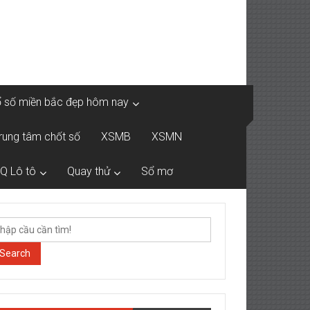
ổ số miền bắc đẹp hôm nay
rung tâm chốt số
XSMB
XSMN
Q Lô tô
Quay thử
Sổ mơ
Search