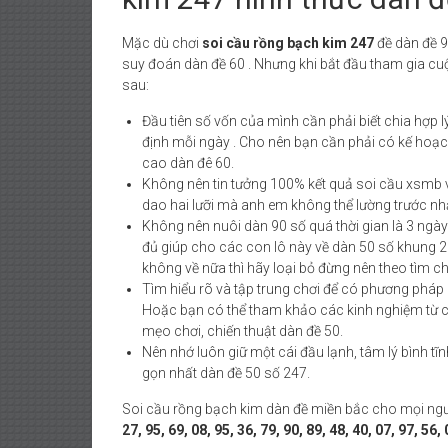
Mặc dù chơi
soi cầu rồng bạch kim 247
đề dàn đề 
suy đoán dàn đề 60 . Nhưng khi bắt đầu tham gia cu
sau:
Đầu tiên số vốn của mình cần phải biết chia hợp lý 
định mỗi ngày . Cho nên bạn cần phải có kế hoạch
cao dàn đê 60.
Không nên tin tưởng 100% kết quả soi cầu xsmb v
dao hai lưỡi mà anh em không thể lường trước nhậ
Không nên nuôi dàn 90 số quá thời gian là 3 ngày
đủ giúp cho các con lô này về dàn 50 số khung 
không về nữa thì hãy loại bỏ đừng nên theo tìm c
Tìm hiểu rõ và tập trung chơi để có phương pháp
Hoặc bạn có thể tham khảo các kinh nghiệm từ các
mẹo chơi, chiến thuật dàn đề 50.
Nên nhớ luôn giữ một cái đầu lạnh, tâm lý bình t
gọn nhất dàn đề 50 số 247.
Soi cầu rồng bạch kim dàn đề miền bắc cho mọi ng
27, 95, 69, 08, 95, 36, 79, 90, 89, 48, 40, 07, 97, 56, 