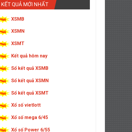
KẾT QUẢ MỚI NHẤT
XSMB
XSMN
XSMT
Kết quả hôm nay
Sổ kết quả XSMB
Sổ kết quả XSMN
Sổ kết quả XSMT
Xổ số vietlott
Xổ số mega 6/45
Xổ số Power 6/55