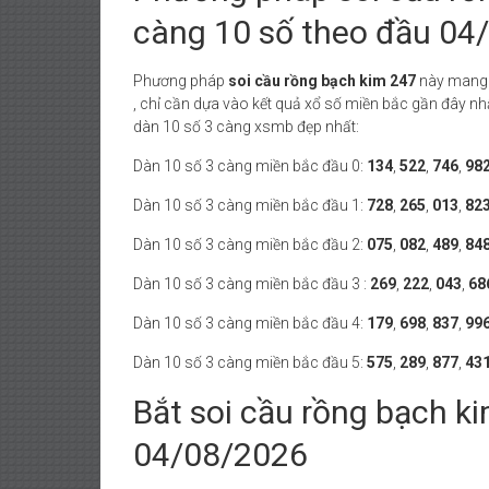
càng 10 số theo đầu 04
Phương pháp
soi cầu rồng bạch kim 247
này mang l
, chỉ cần dựa vào kết quả xổ số miền bắc gần đây nhất
dàn 10 số 3 càng xsmb đẹp nhất:
Dàn 10 số 3 càng miền bắc đầu 0:
134
,
522
,
746
,
98
Dàn 10 số 3 càng miền bắc đầu 1:
728
,
265
,
013
,
82
Dàn 10 số 3 càng miền bắc đầu 2:
075
,
082
,
489
,
84
Dàn 10 số 3 càng miền bắc đầu 3 :
269
,
222
,
043
,
68
Dàn 10 số 3 càng miền bắc đầu 4:
179
,
698
,
837
,
99
Dàn 10 số 3 càng miền bắc đầu 5:
575
,
289
,
877
,
43
Bắt soi cầu rồng bạch k
04/08/2026