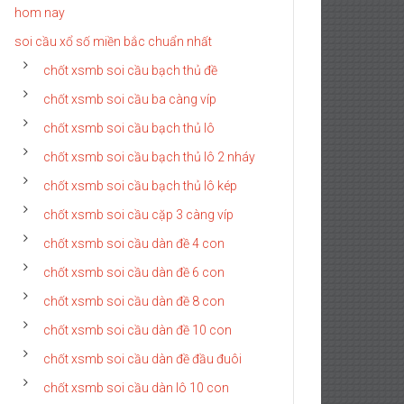
hom nay
soi cầu xổ số miền bắc chuẩn nhất
chốt xsmb soi cầu bạch thủ đề
chốt xsmb soi cầu ba càng víp
chốt xsmb soi cầu bạch thủ lô
chốt xsmb soi cầu bạch thủ lô 2 nháy
chốt xsmb soi cầu bạch thủ lô kép
chốt xsmb soi cầu cặp 3 càng víp
chốt xsmb soi cầu dàn đề 4 con
chốt xsmb soi cầu dàn đề 6 con
chốt xsmb soi cầu dàn đề 8 con
chốt xsmb soi cầu dàn đề 10 con
chốt xsmb soi cầu dàn đề đầu đuôi
chốt xsmb soi cầu dàn lô 10 con