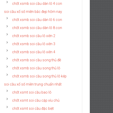
chốt xsmb soi cầu dàn lô 4 con
soi cầu xổ số miền bắc đẹp hôm nay
chốt xsmb soi cầu dàn lô 6 con
chốt xsmb soi cầu dàn lô 8 con
chốt xsmb soi cầu lô xiên 2
chốt xsmb soi cầu lô xiên 3
chốt xsmb soi cầu lô xiên 4
chốt xsmb soi cầu song thủ đề
chốt xsmb soi cầu song thủ lô
chốt xsmb soi cầu song thủ lô kép
soi cầu xổ số miền trung chuẩn nhất
chốt xsmt soi cầu bao lô
chốt xsmt soi cầu cặp xíu chủ
chốt xsmt soi cầu đặc biệt