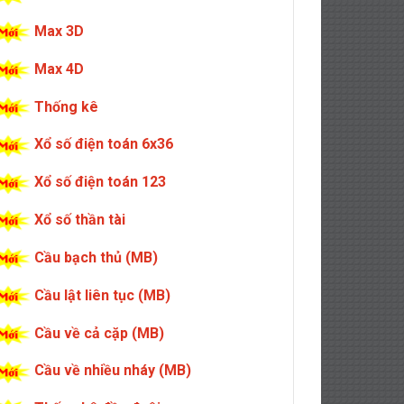
Max 3D
Max 4D
Thống kê
Xổ số điện toán 6x36
Xổ số điện toán 123
Xổ số thần tài
Cầu bạch thủ (MB)
Cầu lật liên tục (MB)
Cầu về cả cặp (MB)
Cầu về nhiều nháy (MB)