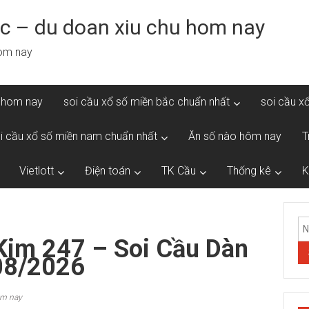
ac – du doan xiu chu hom nay
hom nay
u hom nay
soi cầu xổ số miền bắc chuẩn nhất
soi cầu x
i cầu xổ số miền nam chuẩn nhất
Ăn số nào hôm nay
T
Vietlott
Điện toán
TK Cầu
Thống kê
K
Kim 247 – Soi Cầu Dàn
08/2026
om nay