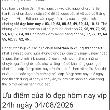
Các bạn lựa chọn đánh theo ngày, thì yêu cầu người chơi phải tiến
hành lựa chọn được 2 cặp số lô để đặt cược bất kể kết quả có thắng
hay thua. Ví dụ: Bất chợt vào ngày hôm nay các bạn yêu thích
chơi
cặp lô đẹp hôm nay
là
83, 19, 63, 08, 53
,
49, 39, 44, 10, 61
. Thế
nhưng vào ngày hôm sau lại đổi ý muốn chơi con
22, 96, 99, 79, 96
,
53, 63, 57, 64, 90
. Còn ngày kia thì lại đổi sang con
58, 17, 72, 12, 64
.
85, 62, 35, 82, 46
….
Còn trường hợp khi các bạn chọn
nuôi theo lô khung
, thì cách tốt
nhất là nên áp dụng nuôi khung trong thời gian từ 2 ngày 3 ngày hoặc
5 ngày. Đây chính là khoảng thời gian thích hợp nhất mà những
chuyên gia đã nghiên cứu cho ra rằng, nó có khả năng giúp người
chơi đánh cặp lô đẹp hôm nay trở nên an toàn hơn rất nhiều. Sau khi
nuôi khung các bạn hãy chờ đợi nếu cặp lô đẹp hôm nay ra ở ngày
nào thì nên dừng lại ngay ở ngày đó, rồi hãy tiến hành soi cầu song
thủ lô mới để tiến hành nuôi tiếp.
Ưu điểm của lô đẹp hôm nay víp
24h ngày 04/08/2026