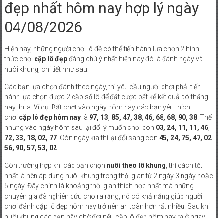
đẹp nhất hôm nay hợp lý ngày
04/08/2026
Hiện nay, những người chơi lô đề có thể tiến hành lựa chọn 2 hình
thức chơi
cặp lô đẹp
đáng chú ý nhất hiện nay đó là đánh ngày và
nuôi khung, chi tiết như sau:
Các bạn lựa chọn đánh theo ngày, thì yêu cầu người chơi phải tiến
hành lựa chọn được 2 cặp số lô để đặt cược bất kể kết quả có thắng
hay thua. Ví dụ: Bất chợt vào ngày hôm nay các bạn yêu thích
chơi
cặp lô đẹp hôm nay
là
97, 13, 85, 47, 38
,
46, 68, 68, 90, 38
. Thế
nhưng vào ngày hôm sau lại đổi ý muốn chơi con
03, 24, 11, 11, 46
,
72, 33, 18, 02, 77
. Còn ngày kia thì lại đổi sang con
45, 24, 75, 47, 02
.
56, 90, 57, 53, 02
….
Còn trường hợp khi các bạn chọn
nuôi theo lô khung
, thì cách tốt
nhất là nên áp dụng nuôi khung trong thời gian từ 2 ngày 3 ngày hoặc
5 ngày. Đây chính là khoảng thời gian thích hợp nhất mà những
chuyên gia đã nghiên cứu cho ra rằng, nó có khả năng giúp người
chơi đánh cặp lô đẹp hôm nay trở nên an toàn hơn rất nhiều. Sau khi
nuôi khung các bạn hãy chờ đợi nếu cặp lô đẹp hôm nay ra ở ngày