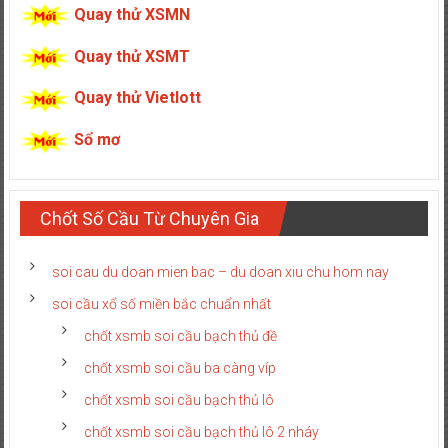
Quay thử XSMN
Quay thử XSMT
Quay thử Vietlott
Sổ mơ
Chốt Số Cầu Từ Chuyên Gia
soi cau du doan mien bac – du doan xiu chu hom nay
soi cầu xổ số miền bắc chuẩn nhất
chốt xsmb soi cầu bạch thủ đề
chốt xsmb soi cầu ba càng víp
chốt xsmb soi cầu bạch thủ lô
chốt xsmb soi cầu bạch thủ lô 2 nháy