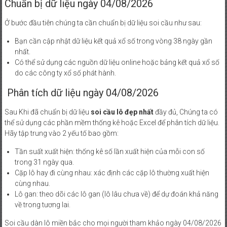
Chuẩn bị dữ liệu ngày 04/08/2026
Ở bước đầu tiên chúng ta cần chuẩn bị dữ liệu soi cầu như sau:
Bạn cần cập nhật dữ liệu kết quả xổ số trong vòng 38 ngày gần
nhất.
Có thể sử dụng các nguồn dữ liệu online hoặc bảng kết quả xổ số
do các công ty xổ số phát hành.
Phân tích dữ liệu ngày 04/08/2026
Sau Khi đã chuẩn bị dữ liệu
soi cầu lô đẹp nhất
đầy đủ, Chúng ta có
thể sử dụng các phần mềm thống kê hoặc Excel để phân tích dữ liệu.
Hãy tập trung vào 2 yếu tố bao gồm:
Tần suất xuất hiện: thống kê số lần xuất hiện của mỗi con số
trong 31 ngày qua.
Cặp lô hay đi cùng nhau: xác định các cặp lô thường xuất hiện
cùng nhau.
Lô gan: theo dõi các lô gan (lô lâu chưa về) để dự đoán khả năng
về trong tương lai.
Soi cầu dàn lô miền bắc cho mọi người tham khảo ngày 04/08/2026