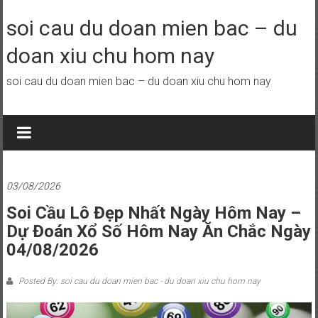
Skip
to
soi cau du doan mien bac – du
content
doan xiu chu hom nay
soi cau du doan mien bac – du doan xiu chu hom nay
03/08/2026
Soi Cầu Lô Đẹp Nhất Ngày Hôm Nay –
Dự Đoán Xổ Số Hôm Nay Ăn Chắc Ngày
04/08/2026
Posted By: soi cau du doan mien bac - du doan xiu chu hom nay