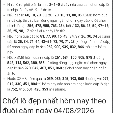
Nhịp lô rơi phổ biến là nhịp
2
–
1
–
0
vì vậy nếu các bạn chọn cặp lô
từ nhịp lô này sẽ rất dễ ăn to.
Nếu cặp lô
60, 10, 28, 88, 20
–
20, 18, 11, 88, 85
XSMB hôm qua
ra cả cặp thì các bạn đừng ngại ngần chọn ngay cặp lô để chơi
chính là cặp
256, 478, 988, 763, 234
, bởi vì
32, 86, 13, 50, 97
–
16,
35, 25, 98, 17
rất dễ đi 4 ngày liên tiếp.
Nếu hôm qua cặp lô
81, 77, 90, 16, 45
–
34, 37, 26, 30, 34
về cùng
cặp lô
25, 34, 71, 64, 43
–
56, 73, 79, 71, 23
(không cần ra cả cặp)
thì chọn ngay cặp lô đẹp
962, 900, 939, 832, 846
mà chơi hôm
nay.
Nếu XSMB hôm qua ra cặp lô
261, 684, 100, 905, 878
đi cùng
548, 114, 562, 380, 855
thì cũng đừng ngại ngần mà chọn ngay
cặp lô đẹp
928, 042, 407, 851, 060
để chơi hôm nay chắc chắn
ăn to.
Hoặc XSMB hôm qua ra
059, 086, 345, 193, 068
đi cùng với
971,
012, 330, 451, 804
thì hôm nay các anh em chọn luôn cặp lô đẹp
là
752, 415, 601, 420, 353
mà phang.
Chốt lô đẹp nhất hôm nay theo
đuôi câm ngày 04/08/2026