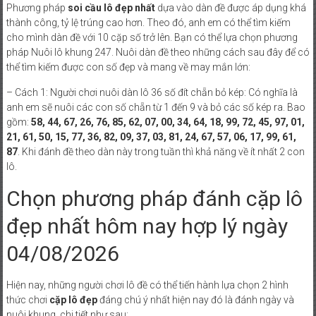
Phương pháp
soi cầu lô đẹp nhất
dựa vào dàn đề được áp dụng khá
thành công, tỷ lệ trúng cao hơn. Theo đó, anh em có thể tìm kiếm
cho mình dàn đề với 10 cặp số trở lên. Bạn có thể lựa chọn phương
pháp Nuôi lô khung 247. Nuôi dàn đề theo những cách sau đây để có
thể tìm kiếm được con số đẹp và mang về may mắn lớn:
– Cách 1: Người chơi nuôi dàn lô 36 số đít chẵn bỏ kép: Có nghĩa là
anh em sẽ nuôi các con số chẵn từ 1 đến 9 và bỏ các số kép ra. Bao
gồm:
58, 44, 67, 26, 76, 85, 62, 07, 00, 34, 64, 18, 99, 72, 45, 97, 01,
21, 61, 50, 15, 77, 36, 82, 09, 37, 03, 81, 24, 67, 57, 06, 17, 99, 61,
87
. Khi đánh đề theo dàn này trong tuần thì khả năng về ít nhất 2 con
lô.
Chọn phương pháp đánh cặp lô
đẹp nhất hôm nay hợp lý ngày
04/08/2026
Hiện nay, những người chơi lô đề có thể tiến hành lựa chọn 2 hình
thức chơi
cặp lô đẹp
đáng chú ý nhất hiện nay đó là đánh ngày và
nuôi khung, chi tiết như sau: