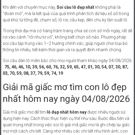
Khi đến với chuyên mục này,
Soi cầu lô đẹp nhất
không phải là
“đoán mò”, mà là kết quả của quá trình phân tích dữ liệu xổ số trong
quá khứ: từ tổng đề, chạm số, lô rơi, cầu kẹp, đến chu kỳ tần suất lô.
Trong thời đại mà có hàng trăm trang chia sẻ con số mỗi ngày, rất dễ
rơi vào cảnh “rối như tơ vò”, không biết chọn số nào. Phương pháp
soi cầu tập trung vào 1–2 hướng chính xác, giúp người chơi loại bỏ
thông tin nhiễu, tiết kiệm thời gian và ra quyết định nhanh chóng.
Soi cầu dàn lô miền bắc cho mọi người tham khảo ngày 04/08/2026
:
75, 46, 46, 10, 39, 56, 60, 76, 32, 59, 65, 47, 01, 30, 54, 07, 30, 87,
03, 70, 59, 08, 37, 79, 59, 74, 19
Giải mã giấc mơ tìm con lô đẹp
nhất hôm nay ngày 04/08/2026
Giải mã giấc mơ để tìm
lô đẹp nhất hôm nay
được nhiều người sử
dụng hiện nay. Cách thức thực hiện cụ thể như sau: Bước đầu tiên và
quan trọng nhất trong việc soi lô giải mã giấc mơ là ghi chép lại giấc
mơ một cách chi tiết. Càng nhớ nhiều các chi tiết như hình ảnh, con