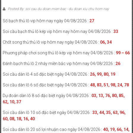
Posted By: soi cau du doan mien bac - du doan xiu chu hom nay
Số bạch thủ lô vip hôm nay ngày 04/08/2026 :
27
Soi cầu bạch thủ lô kép vip hôm nay hôm nay 04/08/2026 :
33
Chốt song thủ thủ lô vip hôm nay ngày 04/08/2026 :
06, 34
Phương pháp chơi song thủ lô kép vip hôm nay 04/08/2026 :
99 – 66
Đánh bạch thủ lô 2 nháy miền bắc vip hôm nay 04/08/2026 :
26
Soi cầu dàn lô 4 số đặc biệt ngày 04/08/2026 :
26, 99, 80, 19
Soi cầu dàn lô 6 số đặc biệt ngày 04/08/2026 :
48, 83, 51, 98, 24, 78
Dự đoán dàn lô 8 số đặc biệt ngày 04/08/2026 :
03, 13, 76, 80, 85,
62, 10, 37
Soi cầu dàn lô 10 số đặc biệt ngày 04/08/2026 :
33, 44, 35, 63, 96,
60, 08, 18, 16, 40
Soi cầu dàn lô 20 số lợi nhuận cao ngày 04/08/2026 :
40, 19, 66, 14,