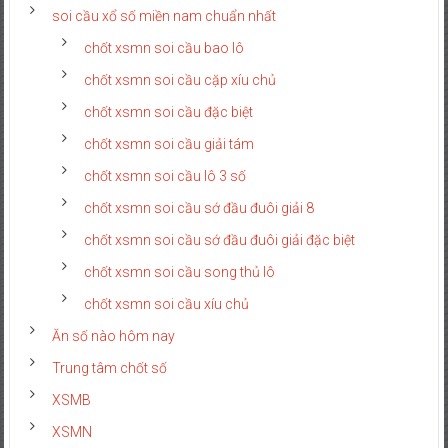
soi cầu xổ số miền nam chuẩn nhất
chốt xsmn soi cầu bao lô
chốt xsmn soi cầu cặp xíu chủ
chốt xsmn soi cầu đặc biệt
chốt xsmn soi cầu giải tám
chốt xsmn soi cầu lô 3 số
chốt xsmn soi cầu sớ đầu đuôi giải 8
chốt xsmn soi cầu sớ đầu đuôi giải đặc biệt
chốt xsmn soi cầu song thủ lô
chốt xsmn soi cầu xíu chủ
Ăn số nào hôm nay
Trung tâm chốt số
XSMB
XSMN