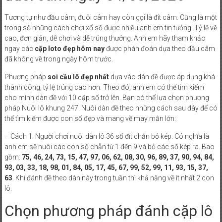
Tương tự như đầu câm, đuôi câm hay còn gọi là đít câm. Cũng là một
trong số những cách chơi xổ số được nhiều anh em tin tưởng. Tỷ lệ về
cao, đơn giản, dễ chơi và dễ trúng thưởng. Anh em hãy tham khảo
ngay các
cặp loto đẹp hôm nay
được phán đoán dựa theo đầu câm
đã không về trong ngày hôm trước.
Phương pháp
soi cầu lô đẹp nhất
dựa vào dàn đề được áp dụng khá
thành công, tỷ lệ trúng cao hơn. Theo đó, anh em có thể tìm kiếm
cho mình dàn đề với 10 cặp số trở lên. Bạn có thể lựa chọn phương
pháp Nuôi lô khung 247. Nuôi dàn đề theo những cách sau đây để có
thể tìm kiếm được con số đẹp và mang về may mắn lớn:
– Cách 1: Người chơi nuôi dàn lô 36 số đít chẵn bỏ kép: Có nghĩa là
anh em sẽ nuôi các con số chẵn từ 1 đến 9 và bỏ các số kép ra. Bao
gồm:
75, 46, 24, 73, 15, 47, 97, 06, 62, 08, 30, 96, 89, 37, 90, 94, 84,
93, 03, 33, 18, 98, 01, 84, 05, 17, 45, 67, 99, 52, 99, 11, 93, 15, 37,
63
. Khi đánh đề theo dàn này trong tuần thì khả năng về ít nhất 2 con
lô.
Chọn phương pháp đánh cặp lô