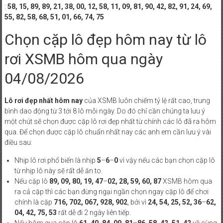
:
58, 15, 89, 89, 21, 38, 00, 12, 58, 11, 09, 81, 90, 42, 82, 91, 24, 69,
55, 82, 58, 68, 51, 01, 66, 74, 75
Chọn cặp lô đẹp hôm nay từ lô
rơi XSMB hôm qua ngày
04/08/2026
Lô rơi đẹp nhất hôm nay
của XSMB luôn chiếm tỷ lệ rất cao, trung
bình dao động từ 3 tới 8 lô mỗi ngày. Do đó chỉ cần chúng ta lưu ý
một chút sẽ chọn được cặp lô rơi đẹp nhất từ chính các lô đã ra hôm
qua. Để chọn được cặp lô chuẩn nhất nay các anh em cần lưu ý vài
điều sau:
Nhịp lô rơi phổ biến là nhịp
5
–
6
–
0
vì vậy nếu các bạn chọn cặp lô
từ nhịp lô này sẽ rất dễ ăn to.
Nếu cặp lô
89, 09, 80, 19, 47
–
02, 28, 59, 60, 87
XSMB hôm qua
ra cả cặp thì các bạn đừng ngại ngần chọn ngay cặp lô để chơi
chính là cặp
716, 702, 067, 928, 902
, bởi vì
24, 54, 25, 52, 36
–
62,
04, 42, 75, 53
rất dễ đi 2 ngày liên tiếp.
Nếu hôm qua cặp lô
61, 40, 84, 09, 81
–
86, 58, 42, 51, 42
về cùng