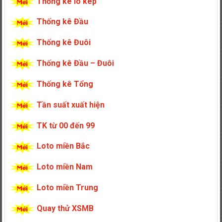
Thống kê lô kép
Thống kê Đầu
Thống kê Đuôi
Thống kê Đầu – Đuôi
Thống kê Tổng
Tần suất xuất hiện
TK từ 00 đến 99
Loto miền Bắc
Loto miền Nam
Loto miền Trung
Quay thử XSMB