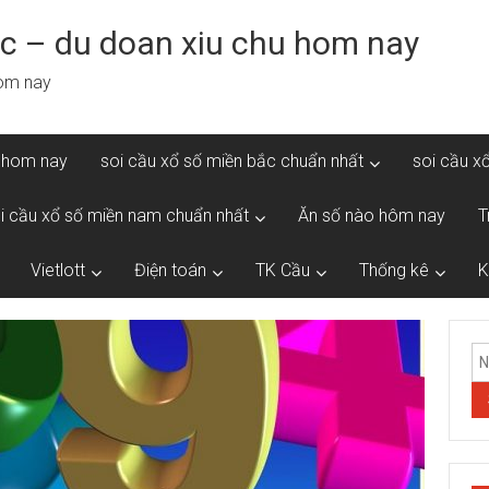
ac – du doan xiu chu hom nay
hom nay
u hom nay
soi cầu xổ số miền bắc chuẩn nhất
soi cầu x
i cầu xổ số miền nam chuẩn nhất
Ăn số nào hôm nay
T
Vietlott
Điện toán
TK Cầu
Thống kê
K