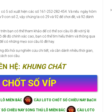
iải có 5 số xuất hiện các số 161-252-282-454. Và nếu ngày hôm
a 9 con số 2, vậy chúng ta có 29 và 92 để chơi đề, và 92 đánh
 trên bạn có thể tham khảo để có thể soi cầu lô đề với tỷ lệ
ô đề độ chính xác cao, bạn có thể tìm hiểu thêm và thông qua
 để có những mẹo soi cầu lô đề hay.
g đòi hỏi sự nghiên cứu chi tiết, và cần dành nhiều thời gian,
 cách soi cầu.
ÊN HỆ:
KHUNG CHÁT
 CHỐT SỐ VÍP
 LÔ MIỀN BẮC
CẦU LOTO CHỐT SỐ CHIỀU NAY BẠCH
SỐ CHIỀU NAY SONG THỦ LÔ MIỀN BẮC
CẦU LOTO