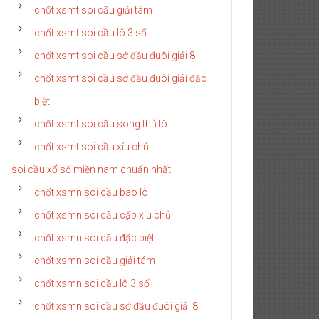
chốt xsmt soi cầu giải tám
chốt xsmt soi cầu lô 3 số
chốt xsmt soi cầu sớ đầu đuôi giải 8
chốt xsmt soi cầu sớ đầu đuôi giải đặc
biệt
chốt xsmt soi cầu song thủ lô
chốt xsmt soi cầu xíu chủ
soi cầu xổ số miền nam chuẩn nhất
chốt xsmn soi cầu bao lô
chốt xsmn soi cầu cặp xíu chủ
chốt xsmn soi cầu đặc biệt
chốt xsmn soi cầu giải tám
chốt xsmn soi cầu lô 3 số
chốt xsmn soi cầu sớ đầu đuôi giải 8