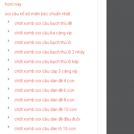
hom nay
soi cầu xổ số miền bắc chuẩn nhất
chốt xsmb soi cầu bạch thủ đề
chốt xsmb soi cầu ba càng víp
chốt xsmb soi cầu bạch thủ lô
chốt xsmb soi cầu bạch thủ lô 2 nháy
chốt xsmb soi cầu bạch thủ lô kép
chốt xsmb soi cầu cặp 3 càng víp
chốt xsmb soi cầu dàn đề 4 con
chốt xsmb soi cầu dàn đề 6 con
chốt xsmb soi cầu dàn đề 8 con
chốt xsmb soi cầu dàn đề 10 con
chốt xsmb soi cầu dàn đề đầu đuôi
chốt xsmb soi cầu dàn lô 10 con