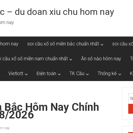
ac – du doan xiu chu hom nay
hom nay
u hom nay
soi cầu xổ số miền bắc chuẩn nhất
soi cầu x
i cầu xổ số miền nam chuẩn nhất
Ăn số nào hôm nay
T
Vietlott
Điện toán
TK Cầu
Thống kê
K
n Bắc Hôm Nay Chính
08/2026
om nay