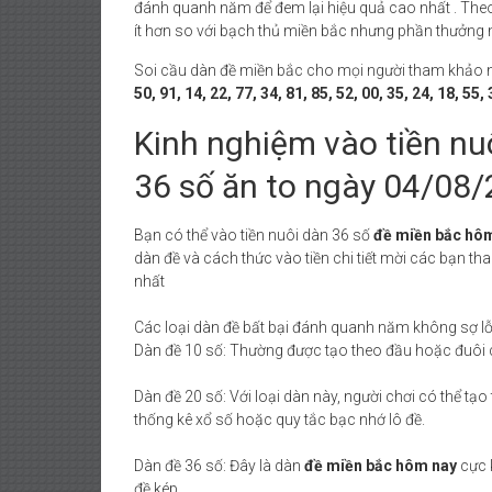
đánh quanh năm để đem lại hiệu quả cao nhất . Theo
ít hơn so với bạch thủ miền bắc nhưng phần thưởng
Soi cầu dàn đề miền bắc cho mọi người tham khảo 
50, 91, 14, 22, 77, 34, 81, 85, 52, 00, 35, 24, 18, 55, 
Kinh nghiệm vào tiền n
36 số ăn to ngày 04/08
Bạn có thể vào tiền nuôi dàn 36 số
đề miền bắc hô
dàn đề và cách thức vào tiền chi tiết mời các bạn t
nhất
Các loại dàn đề bất bại đánh quanh năm không sợ l
Dàn đề 10 số: Thường được tạo theo đầu hoặc đuôi c
Dàn đề 20 số: Với loại dàn này, người chơi có thể tạ
thống kê xổ số hoặc quy tắc bạc nhớ lô đề.
Dàn đề 36 số: Đây là dàn
đề miền bắc hôm nay
cực k
đề kép.