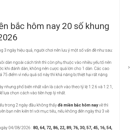
iền bắc hôm nay 20 số khung
/2026
g 3 ngày hiệu quả, người chơi nên lưu ý một số vấn đề như sau:
ôi dàn ngoài cách tính thì còn phụ thuộc vào nhiều yếu tố nên
ớc khi đánh dàn, không nên cược quá lớn cho 1 dàn. Các cao
75 điểm vì nếu quá số này thì khả năng bị thiệt hại rất nặng.
y nhưng phổ biến nhất vẫn là cách vào theo tỷ lệ 1:2:6 và 1:2:1,
ể lựa chọn cách vào tiền hợp lý nhất.
 nếu trong 2 ngày đầu không thấy
đề miền bắc hôm nay
về thì
n bạn nên kiên trì với mục tiêu, nếu không đến ngày thứ 3 về
ngày 04/08/2026 :
80, 64, 72, 86, 22, 89, 76, 30, 57, 45, 16, 54,