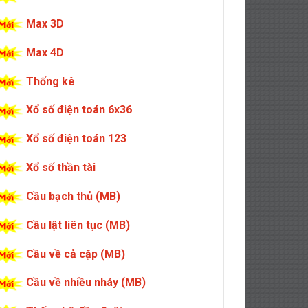
Max 3D
Max 4D
Thống kê
Xổ số điện toán 6x36
Xổ số điện toán 123
Xổ số thần tài
Cầu bạch thủ (MB)
Cầu lật liên tục (MB)
Cầu về cả cặp (MB)
Cầu về nhiều nháy (MB)