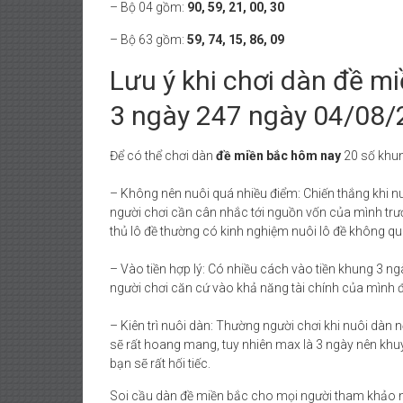
– Bộ 04 gồm:
90, 59, 21, 00, 30
– Bộ 63 gồm:
59, 74, 15, 86, 09
Lưu ý khi chơi dàn đề m
3 ngày 247 ngày 04/08
Để có thể chơi dàn
đề miền bắc hôm nay
20 số khun
– Không nên nuôi quá nhiều điểm: Chiến thắng khi nu
người chơi cần cân nhắc tới nguồn vốn của mình trư
thủ lô đề thường có kinh nghiệm nuôi lô đề không quá 
– Vào tiền hợp lý: Có nhiều cách vào tiền khung 3 ngà
người chơi căn cứ vào khả năng tài chính của mình đ
– Kiên trì nuôi dàn: Thường người chơi khi nuôi dàn
sẽ rất hoang mang, tuy nhiên max là 3 ngày nên khuyê
bạn sẽ rất hối tiếc.
Soi cầu dàn đề miền bắc cho mọi người tham khảo 