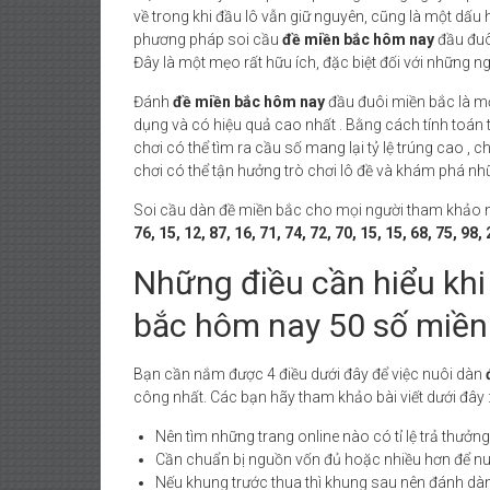
về trong khi đầu lô vẫn giữ nguyên, cũng là một dấu
phương pháp soi cầu
đề miền bắc hôm nay
đầu đuôi
Đây là một mẹo rất hữu ích, đặc biệt đối với những n
Đánh
đề miền bắc hôm nay
đầu đuôi miền bắc là mộ
dụng và có hiệu quả cao nhất . Bằng cách tính toán t
chơi có thể tìm ra cầu số mang lại tỷ lệ trúng cao , ch
chơi có thể tận hưởng trò chơi lô đề và khám phá n
Soi cầu dàn đề miền bắc cho mọi người tham khảo 
76, 15, 12, 87, 16, 71, 74, 72, 70, 15, 15, 68, 75, 98, 
Những điều cần hiểu khi
bắc hôm nay 50 số miền
Bạn cần nắm được 4 điều dưới đây để việc nuôi dàn
công nhất. Các bạn hãy tham khảo bài viết dưới đây 
Nên tìm những trang online nào có tỉ lệ trả thưởn
Cần chuẩn bị nguồn vốn đủ hoặc nhiều hơn để nuô
Nếu khung trước thua thì khung sau nên đánh dàn 