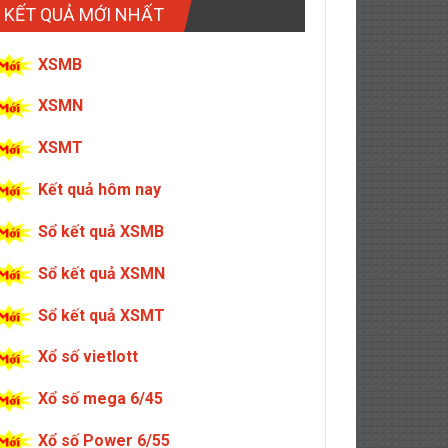
KẾT QUẢ MỚI NHẤT
XSMB
XSMN
XSMT
Kết quả hôm nay
Sổ kết quả XSMB
Sổ kết quả XSMN
Sổ kết quả XSMT
Xổ số vietlott
Xổ số mega 6/45
Xổ số Power 6/55