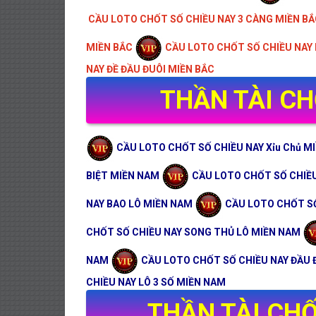
CẦU LOTO CHỐT SỐ CHIỀU NAY 3 CÀNG MIỀN B
MIỀN BẮC
CẦU LOTO CHỐT SỐ CHIỀU NAY 
NAY ĐỀ ĐẦU ĐUÔI MIỀN BẮC
THẦN TÀI C
CẦU LOTO CHỐT SỐ CHIỀU NAY Xỉu Chủ M
BIỆT MIỀN NAM
CẦU LOTO CHỐT SỐ CHIỀU 
NAY BAO LÔ MIỀN NAM
CẦU LOTO CHỐT SỐ
CHỐT SỐ CHIỀU NAY SONG THỦ LÔ MIỀN NAM
NAM
CẦU LOTO CHỐT SỐ CHIỀU NAY ĐẦU 
CHIỀU NAY LÔ 3 SỐ MIỀN NAM
THẦN TÀI CH