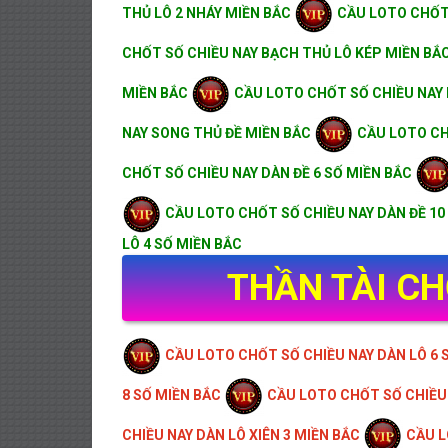
THỦ LÔ 2 NHÁY MIỀN BẮC
CẦU LOTO CHỐT 
CHỐT SỐ CHIỀU NAY BẠCH THỦ LÔ KÉP MIỀN BẮ
MIỀN BẮC
CẦU LOTO CHỐT SỐ CHIỀU NAY 
NAY SONG THỦ ĐỀ MIỀN BẮC
CẦU LOTO CHỐ
CHỐT SỐ CHIỀU NAY DÀN ĐỀ 6 SỐ MIỀN BẮC
CẦU LOTO CHỐT SỐ CHIỀU NAY DÀN ĐỀ 10
LÔ 4 SỐ MIỀN BẮC
THẦN TÀI C
CẦU LOTO CHỐT SỐ CHIỀU NAY DÀN LÔ 6 
8 SỐ MIỀN BẮC
CẦU LOTO CHỐT SỐ CHIỀU 
CHIỀU NAY DÀN LÔ XIÊN 3 MIỀN BẮC
CẦU L