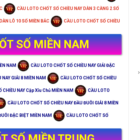
ẮC
CẦU LOTO CHỐT SỐ CHIỀU NAY DÀN 3 CÀNG 2 SỐ
DÀN LÔ 10 SỐ MIỀN BẮC
CẦU LOTO CHỐT SỐ CHIỀU
HỐT SỐ MIỀN NAM
IỀN NAM
CẦU LOTO CHỐT SỐ CHIỀU NAY GIẢI ĐẶC
NAY GIẢI 8 MIỀN NAM
CẦU LOTO CHỐT SỐ CHIỀU
 CHIỀU NAY Cặp Xỉu Chủ MIỀN NAM
CẦU LOTO
CẦU LOTO CHỐT SỐ CHIỀU NAY ĐẦU ĐUÔI GIẢI 8 MIỀN
ĐUÔI ĐẶC BIỆT MIỀN NAM
CẦU LOTO CHỐT SỐ
ỐT SỐ MIỀN TRUNG