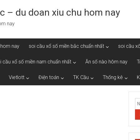
ac – du doan xiu chu hom nay
hom nay
u hom nay
soi cầu xổ số miền bắc chuẩn nhất
soi cầu x
i cầu xổ số miền nam chuẩn nhất
Ăn số nào hôm nay
T
Vietlott
Điện toán
TK Cầu
Thống kê
K