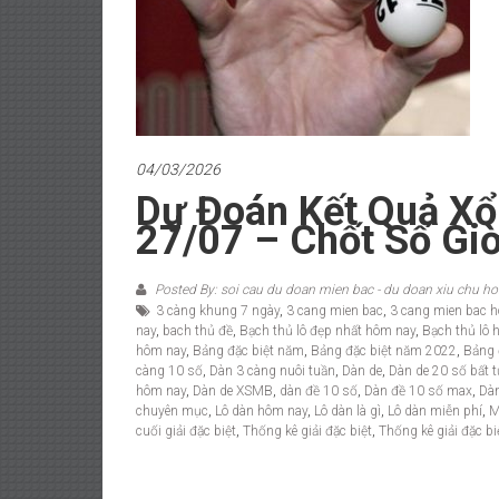
04/03/2026
Dự Đoán Kết Quả Xổ
27/07 – Chốt Số Gi
Posted By: soi cau du doan mien bac - du doan xiu chu 
3 càng khung 7 ngày
,
3 cang mien bac
,
3 cang mien bac 
nay
,
bach thủ đề
,
Bạch thủ lô đẹp nhất hôm nay
,
Bạch thủ lô 
hôm nay
,
Bảng đặc biệt năm
,
Bảng đặc biệt năm 2022
,
Bảng 
càng 10 số
,
Dàn 3 càng nuôi tuần
,
Dàn de
,
Dàn de 20 số bất t
hôm nay
,
Dàn de XSMB
,
dàn đề 10 số
,
Dàn đề 10 số max
,
Dàn
chuyên mục
,
Lô dàn hôm nay
,
Lô dàn là gì
,
Lô dàn miễn phí
,
M
cuối giải đặc biệt
,
Thống kê giải đặc biệt
,
Thống kê giải đặc bi